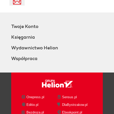
Twoje Konto
Księgarnia
Wydawnictwo Helion
Współpraca
Onepress.pl
Sensus.pl
Editio.pl
DlaBystrzakow.pl
Bezdroza.pl
Ebookpoint.pl