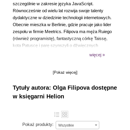
szczególnie w zakresie języka JavaScript.
Równocześnie od wielu lat rozwija swoje talenty
dydaktyczne w dziedzinie technologii internetowych.
Obecnie mieszka w Berlinie, gdzie pracuje jako lider
zespołu w firmie Meetrics. Filipova ma męża Ruiego
(również programistę), fantastyczną córkę Taissę,
kota Patuscę i parę szynszyli o dźwięcznych
imionach Barabashka i Cheburashka.
więcej »
[Pokaż więcej]
Tytuły autora: Olga Filipova dostępne
w księgarni Helion
Pokaż produkty:
Wszystkie