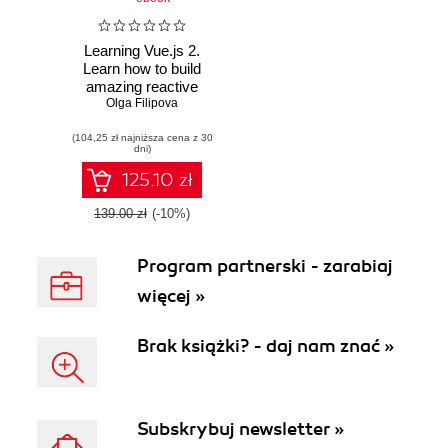
Learning Vue.js 2.
Learn how to build
amazing reactive
web applications
Olga Filipova
easily with Vue.js
(104,25 zł najniższa cena z 30
dni)
125.10 zł
139.00 zł
(-10%)
Program partnerski - zarabiaj
więcej »
Brak książki? - daj nam znać »
Subskrybuj newsletter »