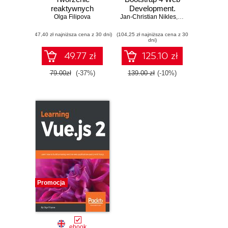
reaktywnych
Development.
aplikacji WWW
Olga Filipova
Jan-Christian Nikles
Build responsive
,
Olga Filipova
SPAs with
(47,40 zł najniższa cena z 30 dni)
(104,25 zł najniższa cena z 30
Bootstrap 4, Vue.js
dni)
2, and Firebase
49.77 zł
125.10 zł
79.00zł
(-37%)
139.00 zł
(-10%)
Promocja
ebook