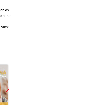
uch as
from our
t Vuex
Promocja