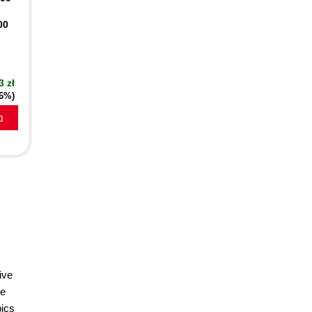
00
3 zł
16%)
a
ive
he
pics