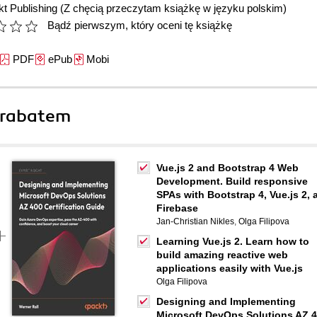
t Publishing
(Z chęcią przeczytam książkę w języku polskim)
Bądź pierwszym, który oceni tę książkę
PDF
ePub
Mobi
 rabatem
Vue.js 2 and Bootstrap 4 Web
Development. Build responsive
SPAs with Bootstrap 4, Vue.js 2, 
Firebase
Jan-Christian Nikles
,
Olga Filipova
Learning Vue.js 2. Learn how to
build amazing reactive web
applications easily with Vue.js
Olga Filipova
Designing and Implementing
Microsoft DevOps Solutions AZ 