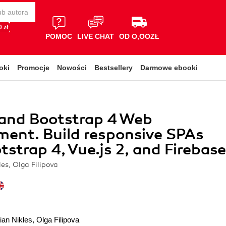
 zł
POMOC
LIVE CHAT
OD O,OOZŁ
oki
Promocje
Nowości
Bestsellery
Darmowe ebooki
 and Bootstrap 4 Web
ent. Build responsive SPAs
tstrap 4, Vue.js 2, and Firebase
es, Olga Filipova
ian Nikles
,
Olga Filipova