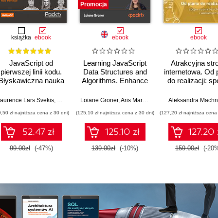
Promocja
książka
ebook
ebook
ebook
JavaScript od
Learning JavaScript
Atrakcyjna str
pierwszej linii kodu.
Data Structures and
internetowa. Od 
Błyskawiczna nauka
Algorithms. Enhance
do realizacji: sp
pisania gier, stron
your problem-solving
strona bez chao
WWW i aplikacji
skills in JavaScript
wizualnych d
aurence Lars Svekis
,
Maaike van Putten
Loiane Groner
,
Rob Percival
,
Aris Markogiannakis
Aleksandra Machn
,
Daniel Ostrovs
internetowych
and TypeScript -
9,50 zł najniższa cena z 30 dni)
(125,10 zł najniższa cena z 30 dni)
(127,20 zł najniższa cena 
Fourth Edition
52.47 zł
125.10 zł
127.20 
99.00zł
(-47%)
139.00zł
(-10%)
159.00zł
(-20