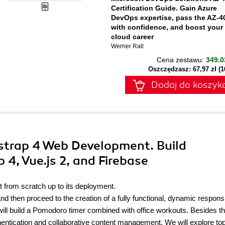
Certification Guide. Gain Azure
DevOps expertise, pass the AZ-4
with confidence, and boost your
cloud career
Werner Rall
Cena zestawu:
349.0
Oszczędzasz: 67,97 zł (
Dodaj do koszyk
tstrap 4 Web Development. Build
4, Vue.js 2, and Firebase
ght from scratch up to its deployment.
 and then proceed to the creation of a fully functional, dynamic respons
e will build a Pomodoro timer combined with office workouts. Besides t
entication and collaborative content management. We will explore to