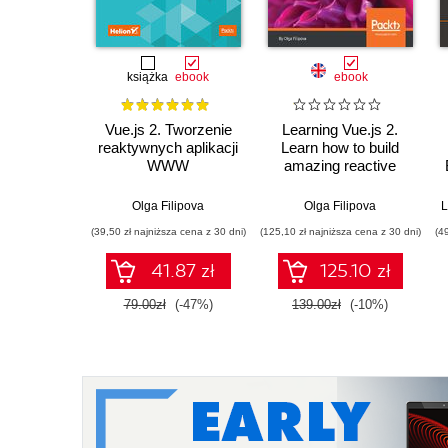
książka
ebook
ebook
Vue.js 2. Tworzenie
Learning Vue.js 2.
reaktywnych aplikacji
Learn how to build
WWW
amazing reactive
web applications
easily with Vue.js
Olga Filipova
Olga Filipova
L
(39,50 zł najniższa cena z 30 dni)
(125,10 zł najniższa cena z 30 dni)
(4
41.87 zł
125.10 zł
79.00zł
(-47%)
139.00zł
(-10%)