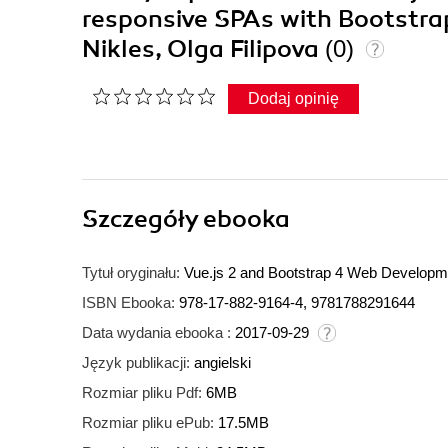
responsive SPAs with Bootstrap
Nikles, Olga Filipova
(0)
Dodaj opinię
Szczegóły
ebooka
Tytuł oryginału:
Vue.js 2 and Bootstrap 4 Web Developmen
ISBN Ebooka:
978-17-882-9164-4, 9781788291644
Data wydania ebooka :
2017-09-29
Język publikacji:
angielski
Rozmiar pliku Pdf:
6MB
Rozmiar pliku ePub:
17.5MB