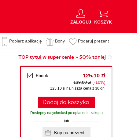
ZALOGUJ
KOSZYK
Pobierz aplikację
Bony
Podaruj prezent
TOP tytuł w super cenie » 50% taniej
125,10 zł
Ebook
139,00 zł
(-10%)
125,10 zł najniższa cena z 30 dni
Dodaj do koszyka
Dostępny natychmiast po opłaceniu zakupu
lub
Kup na prezent