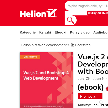
Kursy od 16,70
Kategorie
Książki
Ebooki
Kursy video
Audiobo
Helion.pl
»
Web development
»
📚 Bootstrap
Vue.js 2
Developm
with Boo
Jan-Christian Nikl
(ebook)
Promocja
Autorzy:
Jan-Christ