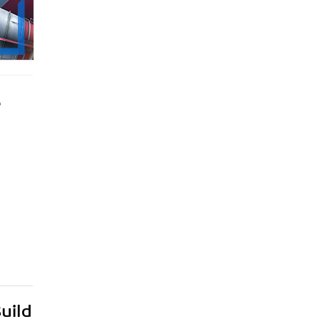
e
uild