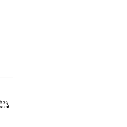
ub są
kazał