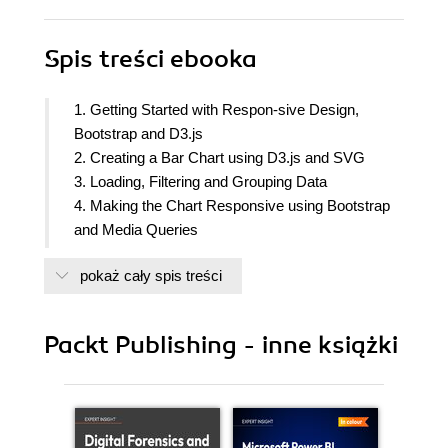
Spis treści
ebooka
1. Getting Started with Respon-sive Design,
Bootstrap and D3.js
2. Creating a Bar Chart using D3.js and SVG
3. Loading, Filtering and Grouping Data
4. Making the Chart Responsive using Bootstrap
and Media Queries
5. Building Responsive Interactions
pokaż cały spis treści
6. Designing Transitions and Animations
7. Creating Maps and Cartograph-ic Visualizations
using GeoJSON
Packt Publishing - inne książki
8. Testing Responsive Visualizations
9. Solving Cross-Browser Issues