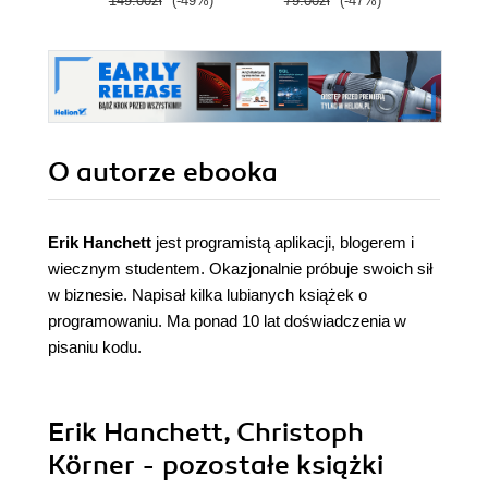
149.00zł
(-49%)
79.00zł
(-47%)
Wydanie IV
O autorze
ebooka
Erik Hanchett
jest programistą aplikacji, blogerem i
wiecznym studentem. Okazjonalnie próbuje swoich sił
w biznesie. Napisał kilka lubianych książek o
programowaniu. Ma ponad 10 lat doświadczenia w
pisaniu kodu.
Erik Hanchett, Christoph
Körner - pozostałe książki