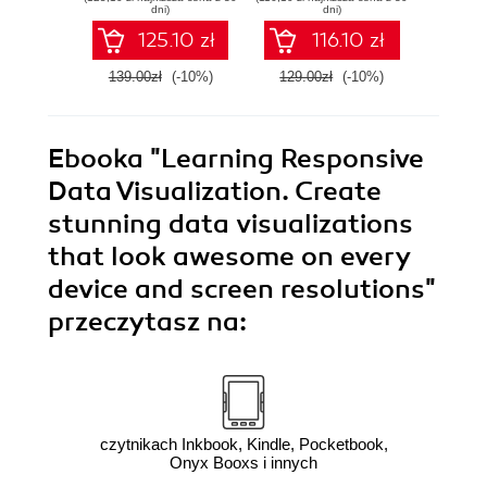
real-world data with
Second Edition
cl
dni)
dni)
D3 on AngularJS
Micro
125.10 zł
116.10 zł
Machi
139.00zł
(-10%)
129.00zł
(-10%)
139.0
Ebooka
"Learning Responsive
Data Visualization. Create
stunning data visualizations
that look awesome on every
device and screen resolutions"
przeczytasz na:
czytnikach Inkbook, Kindle, Pocketbook,
Onyx Booxs i innych