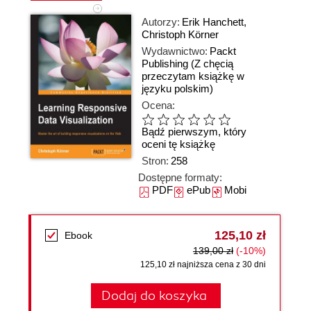
Autorzy:
Erik Hanchett
,
Christoph Körner
Wydawnictwo:
Packt
Publishing
(Z chęcią
przeczytam książkę w
języku polskim)
Ocena:
Bądź pierwszym, który
oceni tę książkę
Stron:
258
Dostępne formaty:
PDF
ePub
Mobi
125,10 zł
Ebook
139,00 zł
(-10%)
125,10 zł najniższa cena z 30 dni
Dodaj do koszyka