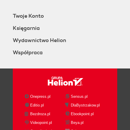
Twoje Konto
Księgarnia
Wydawnictwo Helion
Współpraca
Onepress.pl
Sensus.pl
Editio.pl
DlaBystrzakow.pl
Bezdroza.pl
Ebookpoint.pl
Videopoint.pl
Beya.pl