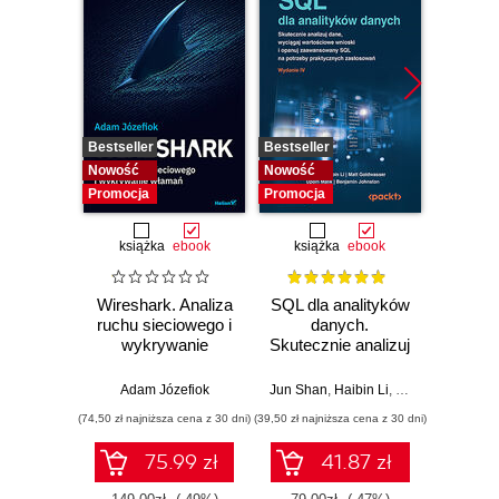
Bestseller
Bestseller
Nowość
Nowość
Nowość
Promocja
Promocja
książka
ebook
książka
ebook
Wireshark. Analiza
SQL dla analityków
Power 
ruchu sieciowego i
danych.
video
wykrywanie
Skutecznie analizuj
d
włamań
dane, wyciągaj
profe
wartościowe
Adam Józefiok
Jun Shan
,
Haibin Li
,
Matt Goldwasser
Ad
wnioski i opanuj
(74,50 zł najniższa cena z 30 dni)
(39,50 zł najniższa cena z 30 dni)
zaawansowany
SQL na potrzeby
75.99 zł
41.87 zł
2
praktycznych
zastosowań.