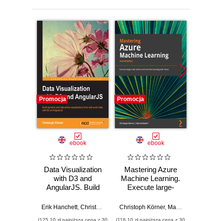
Promocja
Promocja
Promocj
ebook
ebook
Data Visualization
Mastering Azure
Maste
with D3 and
Machine Learning.
Machin
AngularJS. Build
Execute large-
Perf
dynamic and
scale end-to-end
scale
interactive
machine learning
advanc
Erik Hanchett
,
Christoph Körner
Christoph Körner
,
Marcel Alsdorf
Christop
visualizations from
with Azure -
learn
(125,10 zł najniższa cena z 30
(116,10 zł najniższa cena z 30
(125,10 zł 