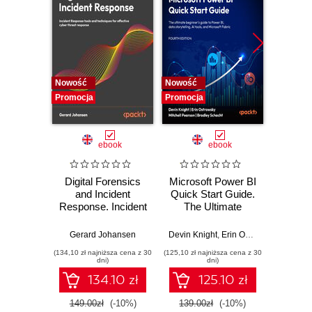
Nowość
Nowość
Nowość
Promocja
Promocja
Promocj
ebook
ebook
Digital Forensics
Microsoft Power BI
Pract
and Incident
Quick Start Guide.
Intel
Response. Incident
The Ultimate
Data-D
Response tools
Beginner's Guide
Hunti
and techniques for
to Power BI, Data
your c
Gerard Johansen
Devin Knight
,
Erin Ostrowsky
,
Mitchel
effective cyber
Storytelling, AI
effor
(134,10 zł najniższa cena z 30
(125,10 zł najniższa cena z 30
(116,10 zł 
threat response -
Tools, and
dete
dni)
dni)
Fourth Edition
Microsoft Fabric -
def
134.10 zł
125.10 zł
Fourth Edition
ATT&C
tool
149.00zł
(-10%)
139.00zł
(-10%)
129.0
E