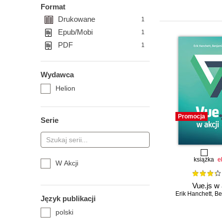
Format
Drukowane
1
Epub/Mobi
1
PDF
1
Wydawca
Helion
Promocja
Serie
książka
e
W Akcji
Vue.js w 
Erik Hanchett
,
Ben
Język publikacji
polski