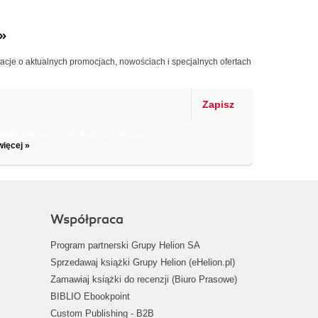
»
macje o aktualnych promocjach, nowościach i specjalnych ofertach
Zapisz
il informacje o zniżkach, promocjach
więcej »
Współpraca
Program partnerski Grupy Helion SA
Sprzedawaj książki Grupy Helion (eHelion.pl)
Zamawiaj książki do recenzji (Biuro Prasowe)
BIBLIO Ebookpoint
Custom Publishing - B2B