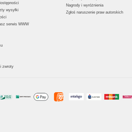
dostępności
Nagrody i wyróżnienia
zty wysyłki
Zgłoś naruszenie praw autorskich
ości
nasz serwis WWW
su
i zwroty