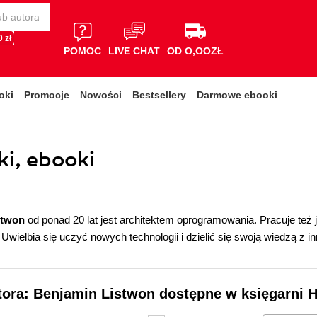
 zł
POMOC
LIVE CHAT
OD O,OOZŁ
oki
Promocje
Nowości
Bestsellery
Darmowe ebooki
ki, ebooki
stwon
od ponad 20 lat jest architektem oprogramowania. Pracuje też ja
 Uwielbia się uczyć nowych technologii i dzielić się swoją wiedzą z i
tora: Benjamin Listwon dostępne w księgarni H