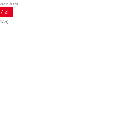
cena z 30 dni)
7 zł
-47%)