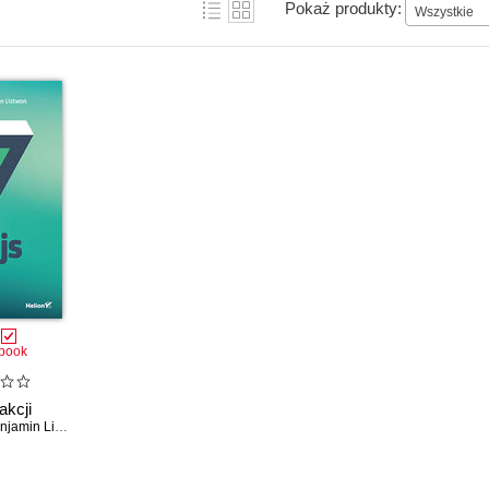
Pokaż produkty:
Wszystkie
book
akcji
jamin Listwon