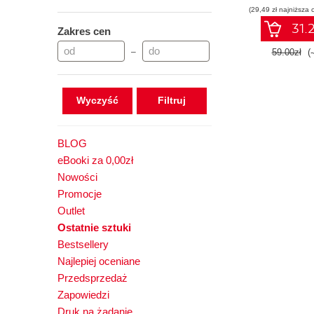
(29,49 zł najniższa 
31.2
Zakres cen
–
59.00zł
(
Wyczyść
BLOG
eBooki za 0,00zł
Nowości
Promocje
Outlet
Ostatnie sztuki
Bestsellery
Najlepiej oceniane
Przedsprzedaż
Zapowiedzi
Druk na żądanie