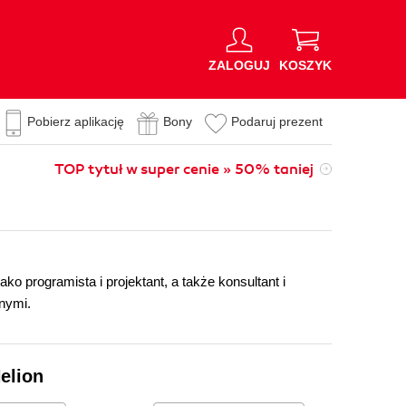
ZALOGUJ
KOSZYK
Pobierz aplikację
Bony
Podaruj prezent
TOP tytuł w super cenie » 50% taniej
ko programista i projektant, a także konsultant i
nnymi.
elion