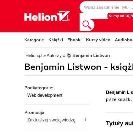
Kursy od 16,70
Kategorie
Książki
Ebooki
Kursy video
Audiobo
Helion.pl
» Autorzy
» 📚
Benjamin Listwon
Benjamin Listwon - książ
Podkategorie:
Benjamin Li
Web development
pisze książki.
Promocja
Zaktualizuj swoją wiedzę
1
Tytuły au