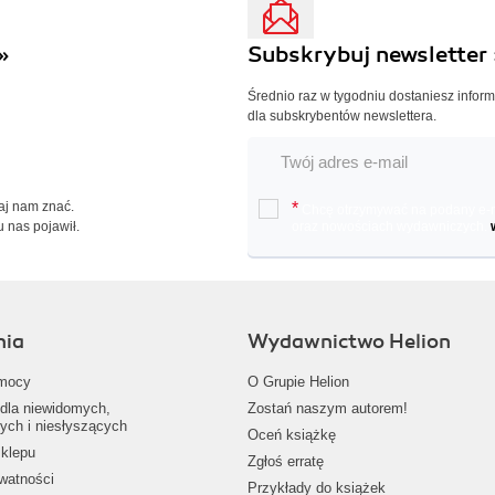
»
Subskrybuj newsletter 
Średnio raz w tygodniu dostaniesz infor
dla subskrybentów newslettera.
Daj nam znać.
*
Chcę otrzymywać na podany e-ma
u nas pojawił.
oraz nowościach wydawniczych.
nia
Wydawnictwo Helion
mocy
O Grupie Helion
dla niewidomych,
Zostań naszym autorem!
ych i niesłyszących
Oceń książkę
klepu
Zgłoś erratę
ywatności
Przykłady do książek