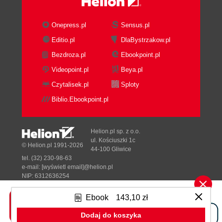
Onepress.pl
Sensus.pl
Editio.pl
DlaBystrzakow.pl
Bezdroza.pl
Ebookpoint.pl
Videopoint.pl
Beya.pl
Czytalisek.pl
Sploty
Biblio.Ebookpoint.pl
Helion.pl sp. z o.o.
ul. Kościuszki 1c
© Helion.pl 1991-2026
44-100 Gliwice
tel. (32) 230-98-63
e-mail:
[wyświetl email]@helion.pl
NIP: 6312636254
Regon: 241989027
Ebook
143,10 zł
Designed with ♥ by
Tonik.pl
Dodaj do koszyka