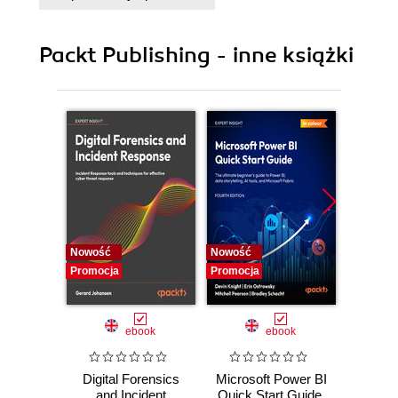
Packt Publishing - inne książki
Nowość
Nowość
Nowość
Promocja
Promocja
Promocj
ebook
ebook
Digital Forensics
Microsoft Power BI
Pract
and Incident
Quick Start Guide.
Intel