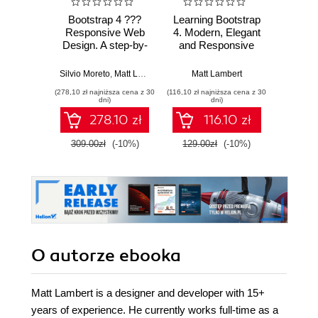
Bootstrap 4 ???
Learning Bootstrap
Learn D
Responsive Web
4. Modern, Elegant
S
Design. A step-by-
and Responsive
Inter
step practical
Web Design Made
Visuali
course enabling
Easy - Second
D3.
Silvio Moreto
,
Matt Lambert
,
Benjamin Jakobus
Matt Lambert
,
Jason Marah
Helde
you to nail
Edition
Modern
(278,10 zł najniższa cena z 30
(116,10 zł najniższa cena z 30
(85,49 zł naj
Bootstrap and
- Sec
dni)
dni)
make your web
278.10 zł
116.10 zł
designs responsive
309.00zł
(-10%)
129.00zł
(-10%)
94.9
O autorze
ebooka
Matt Lambert is a designer and developer with 15+
years of experience. He currently works full-time as a