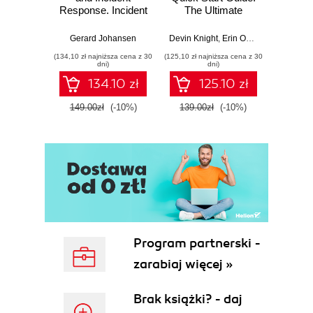
Response. Incident
The Ultimate
Data-D
Response tools
Beginner's Guide
Hunti
and techniques for
to Power BI, Data
your c
Gerard Johansen
Devin Knight
,
Erin Ostrowsky
,
Mitchel
effective cyber
Storytelling, AI
effor
(134,10 zł najniższa cena z 30
(125,10 zł najniższa cena z 30
(116,10 zł 
threat response -
Tools, and
dete
dni)
dni)
Fourth Edition
Microsoft Fabric -
def
134.10 zł
125.10 zł
Fourth Edition
ATT&C
tool
149.00zł
(-10%)
139.00zł
(-10%)
129.0
E
Program partnerski -
zarabiaj więcej »
Brak książki? - daj