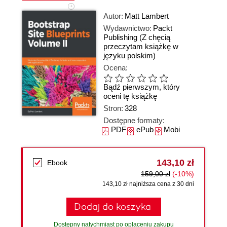
Autor:
Matt Lambert
Wydawnictwo:
Packt
Publishing
(Z chęcią
przeczytam książkę w
języku polskim)
Ocena:
Bądź pierwszym, który
oceni tę książkę
Stron:
328
Dostępne formaty:
PDF
ePub
Mobi
143,10 zł
Ebook
159,00 zł
(-10%)
143,10 zł najniższa cena z 30 dni
Dodaj do koszyka
Dostępny natychmiast po opłaceniu zakupu