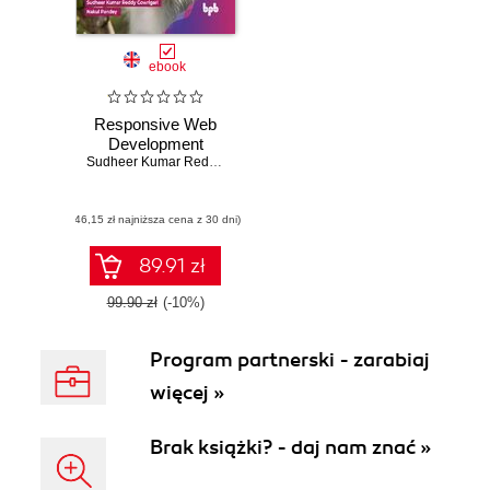
ebook
Responsive Web
Development
Sudheer Kumar Reddy Gowrigari
,
Nakul Pandey
(46,15 zł najniższa cena z 30 dni)
89.91 zł
99.90 zł
(-10%)
Program partnerski - zarabiaj
więcej »
Brak książki? - daj nam znać »