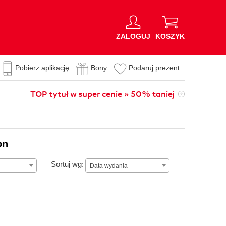
ZALOGUJ
KOSZYK
Pobierz aplikację
Bony
Podaruj prezent
TOP tytuł w super cenie » 50% taniej
on
Data wydania
Sortuj wg:
Data wydania