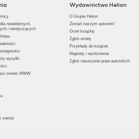
nia
Wydawnictwo Helion
mocy
O Grupie Helion
dla niewidomych,
Zostań naszym autorem!
ych i niesłyszących
Oceń książkę
klepu
Zgłoś erratę
ywatności
Przykłady do książek
dostępności
Nagrody i wyróżnienia
zty wysyłki
Zgłoś naruszenie praw autorskich
ości
nasz serwis WWW
su
i zwroty