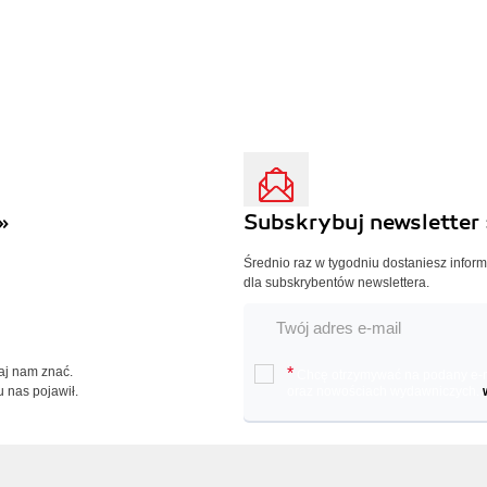
»
Subskrybuj newsletter 
Średnio raz w tygodniu dostaniesz infor
dla subskrybentów newslettera.
Daj nam znać.
*
Chcę otrzymywać na podany e-ma
u nas pojawił.
oraz nowościach wydawniczych.