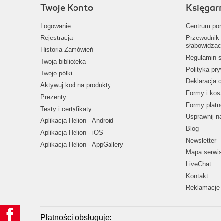
Twoje Konto
Księgar
Logowanie
Centrum po
Rejestracja
Przewodnik 
słabowidząc
Historia Zamówień
Regulamin s
Twoja biblioteka
Polityka pr
Twoje półki
Deklaracja 
Aktywuj kod na produkty
Formy i kos
Prezenty
Formy płatn
Testy i certyfikaty
Usprawnij 
Aplikacja Helion - Android
Blog
Aplikacja Helion - iOS
Newsletter
Aplikacja Helion - AppGallery
Mapa serwi
LiveChat
Kontakt
Reklamacje 
Płatności obsługuje: