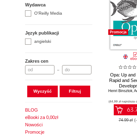
Wydawca
O'Reilly Media
Promocja
Język publikacji
angielski
ebo
Zakres cen
–
Opa: Up and 
Rapid and Se
Develop
Wyczyść
Henri Binsztok
,
Ad
(44,99 zł najniższa 
63.7
BLOG
eBooki za 0,00zł
74.99 zł
(
Nowości
Promocje