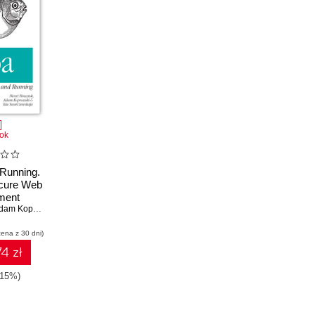
ok
Running.
cure Web
ment
am Koprowski
,
Ida Swarczewskaja
cena z 30 dni)
4 zł
-15%)