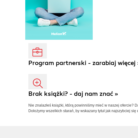
Program partnerski - zarabiaj więcej 
Brak książki? - daj nam znać »
Nie znalazłeś książki, którą powinniśmy mieć w naszej ofercie? 
Dołożymy wszelkich starań, by wskazany tytuł jak najszybciej się 