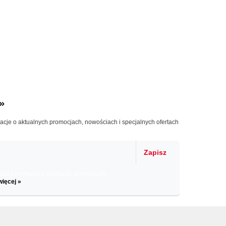
»
macje o aktualnych promocjach, nowościach i specjalnych ofertach
Zapisz
il informacje o zniżkach, promocjach
więcej »