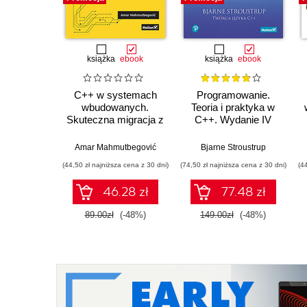
książka
ebook
książka
ebook
C++ w systemach
Programowanie.
wbudowanych.
Teoria i praktyka w
Skuteczna migracja z
C++. Wydanie IV
C do nowoczesnego
C++
Amar Mahmutbegović
Bjarne Stroustrup
(44,50 zł najniższa cena z 30 dni)
(74,50 zł najniższa cena z 30 dni)
(4
46.28 zł
77.48 zł
89.00zł
(-48%)
149.00zł
(-48%)