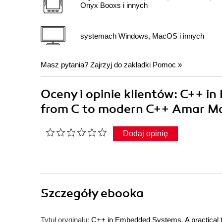
Onyx Booxs i innych
systemach Windows, MacOS i innych
Masz pytania? Zajrzyj do zakładki
Pomoc
»
Oceny i opinie klientów: C++ i
from C to modern C++ Amar M
Dodaj opinię
Szczegóły
ebooka
Tytuł oryginału:
C++ in Embedded Systems. A practical t