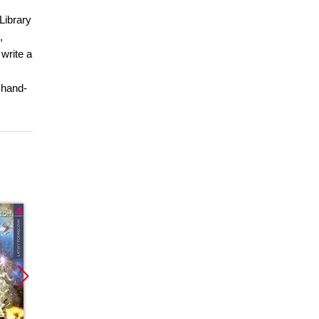
Library
,
write a
 hand-
Bestseller
Promocja
Promoc