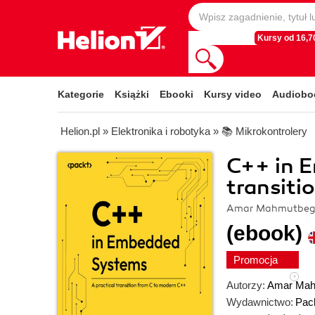
Kursy od 16,70
Kategorie
Książki
Ebooki
Kursy video
Audiobo
Helion.pl
»
Elektronika i robotyka
»
📚 Mikrokontrolery
C++ in E
transiti
Amar Mahmutbego
(ebook)
Promocja
Autorzy:
Amar Mah
Wydawnictwo:
Pack