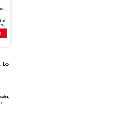
tts
,
2 zł
16%)
a
 to
safer,
ers