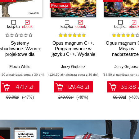
Promocja
książka
ebook
książka
ebook
książka
eboo
Systemy
Opus magnum C++.
Opus magnum 
wbudowane. Wzorce
Programowanie w
Misja w
projektowe dla
języku C++. Wydanie
nadprzestrze
twórców
III poprawione
C++14/17. Tom
oprogramowania.
(komplet)
Wydanie II
Elecia White
Jerzy Grębosz
Jerzy Grębosz
Wydanie II
poprawione
4,50 zł najniższa cena z 30 dni)
(124,50 zł najniższa cena z 30 dni)
(34,50 zł najniższa cena 
47.17 zł
129.48 zł
35.88 
89.00zł
(-47%)
249.00zł
(-48%)
69.00zł
(-48%