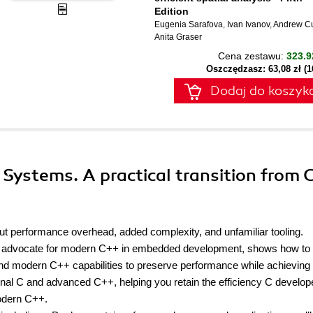
Edition
Eugenia Sarafova
,
Ivan Ivanov
,
Andrew Cu
Anita Graser
Cena zestawu:
323.9
Oszczędzasz: 63,08 zł (
Dodaj do koszyk
Systems. A practical transition from C
ut performance overhead, added complexity, and unfamiliar tooling.
 advocate for modern C++ in embedded development, shows how to
nd modern C++ capabilities to preserve performance while achieving 
onal C and advanced C++, helping you retain the efficiency C develop
odern C++.