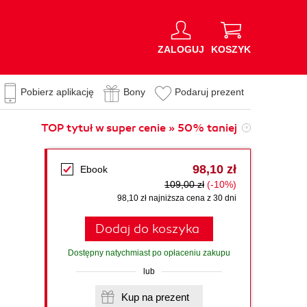
ZALOGUJ
KOSZYK
Pobierz aplikację
Bony
Podaruj prezent
TOP tytuł w super cenie » 50% taniej
98,10 zł
Ebook
109,00 zł
(-10%)
98,10 zł najniższa cena z 30 dni
Dodaj do koszyka
Dostępny natychmiast po opłaceniu zakupu
lub
Kup na prezent