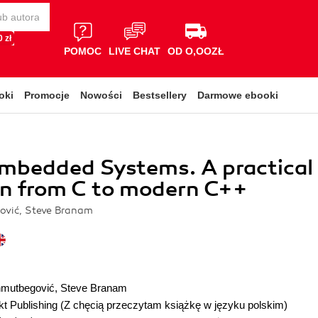
 zł
POMOC
LIVE CHAT
OD O,OOZŁ
oki
Promocje
Nowości
Bestsellery
Darmowe ebooki
mbedded Systems. A practical
on from C to modern C++
vić, Steve Branam
mutbegović
,
Steve Branam
t Publishing
(Z chęcią przeczytam książkę w języku polskim)