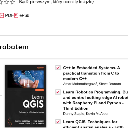
Bądź pierwszym, który oceni tę książkę
PDF
ePub
 rabatem
C++ in Embedded Systems. A
practical transition from C to
modern C++
Amar Mahmutbegović
,
Steve Branam
Learn Robotics Programming. Bu
and control cutting-edge AI robo
with Raspberry Pi and Python -
Third Edition
Danny Staple
,
Kevin McAleer
Learn QGIS. Techniques for
efficient spatial analysis - Fifth