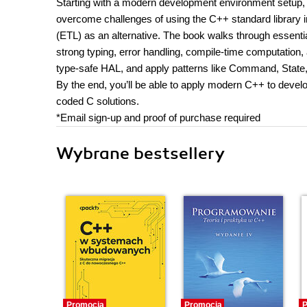
Starting with a modern development environment setup, i
overcome challenges of using the C++ standard library
(ETL) as an alternative. The book walks through essent
strong typing, error handling, compile-time computation,
type-safe HAL, and apply patterns like Command, Stat
By the end, you’ll be able to apply modern C++ to deve
coded C solutions.
*Email sign-up and proof of purchase required
Wybrane bestsellery
Promocja
Promocja
P