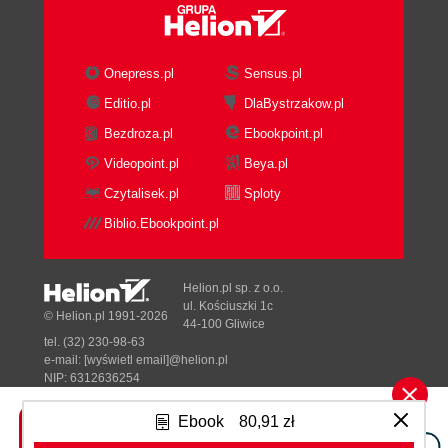
Onepress.pl
Sensus.pl
Editio.pl
DlaBystrzakow.pl
Bezdroza.pl
Ebookpoint.pl
Videopoint.pl
Beya.pl
Czytalisek.pl
Sploty
Biblio.Ebookpoint.pl
Helion.pl sp. z o.o.
ul. Kościuszki 1c
© Helion.pl 1991-2026
44-100 Gliwice
tel. (32) 230-98-63
e-mail:
[wyświetl email]@helion.pl
NIP: 6312636254
Regon: 241989027
Ebook
80,91 zł
Designed with ♥ by
Tonik.pl