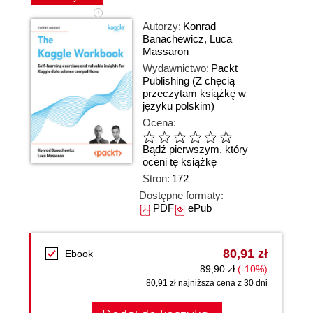
Autorzy:
Konrad
Banachewicz
,
Luca
Massaron
Wydawnictwo:
Packt
Publishing
(Z chęcią
przeczytam książkę w
języku polskim)
Ocena:
Bądź pierwszym, który
oceni tę książkę
Stron:
172
Dostępne formaty:
PDF
ePub
80,91 zł
Ebook
89,90 zł
(-10%)
80,91 zł najniższa cena z 30 dni