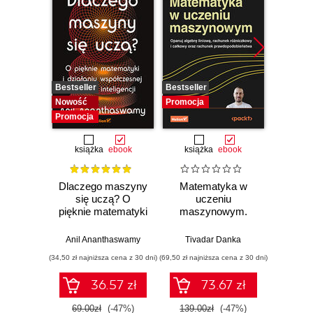
Bestseller
Bestseller
Promocj
Nowość
Promocja
Promocja
książka
ebook
książka
ebook
ksią
Dlaczego maszyny
Matematyka w
Graf
się uczą? O
uczeniu
neurono
pięknie matematyki
maszynowym.
p
i działaniu
Opanuj algebrę
współczesnej
liniową, rachunek
Anil Ananthaswamy
Tivadar Danka
Fil
sztucznej
różniczkowy i
(34,50 zł najniższa cena z 30 dni)
(69,50 zł najniższa cena z 30 dni)
(39,50 zł naj
inteligencji
całkowy oraz
rachunek
36.57 zł
73.67 zł
prawdopodobieństwa
69.00zł
(-47%)
139.00zł
(-47%)
79.0