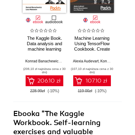
ebook
audiobook
ebook
The Kaggle Book.
Machine Learning
Lar
Data analysis and
Using TensorFlow
Machi
machine learning
Cookbook. Create
with P
for competitive
powerful machine
to bui
data science
learning algorithms
machi
Konrad Banachewicz
,
Anthony Goldbloom
Alexia Audevart
,
Luca Massaron
,
Konrad Banachewicz
Luca Ma
with TensorFlow
models
(206,10 zł najniższa cena z 30
(107,10 zł najniższa cena z 30
(143,10 zł 
deploy
dni)
dni)
pr
206.10 zł
107.10 zł
app
228.99zł
(-10%)
119.00zł
(-10%)
159.0
Ebooka
"The Kaggle
Workbook. Self-learning
exercises and valuable