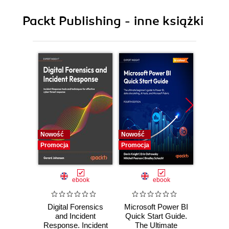
9. Wi-Fi Hacking with Kismet and Wifite
Packt Publishing - inne książki
10. Auditing and Hardening Linux with Shell Scripts
11. Automated Report Generation and
Visualization
12. End-to-End Penetration Testing Projects
Nowość
Nowość
Nowość
Promocja
Promocja
Promocj
ebook
ebook
Digital Forensics
Microsoft Power BI
Pract
and Incident
Quick Start Guide.
Intel
Response. Incident
The Ultimate
Data-D