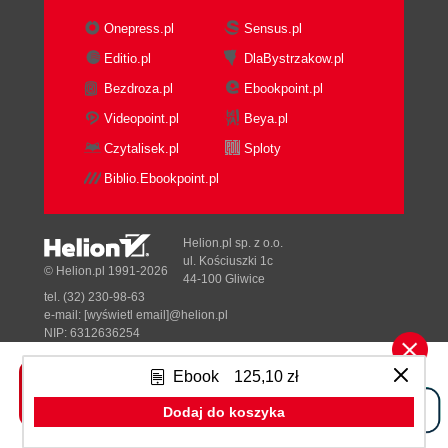
Onepress.pl
Sensus.pl
Editio.pl
DlaBystrzakow.pl
Bezdroza.pl
Ebookpoint.pl
Videopoint.pl
Beya.pl
Czytalisek.pl
Sploty
Biblio.Ebookpoint.pl
Helion.pl sp. z o.o.
ul. Kościuszki 1c
© Helion.pl 1991-2026
44-100 Gliwice
tel. (32) 230-98-63
e-mail:
[wyświetl email]@helion.pl
NIP: 6312636254
Regon: 241989027
Ebook
125,10 zł
Designed with ♥ by
Tonik.pl
Dodaj do koszyka
Pełna wersja strony »