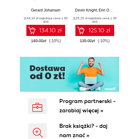
Response tools
Beginner's Guide
Hunti
and techniques for
to Power BI, Data
your c
Gerard Johansen
Devin Knight
,
Erin Ostrowsky
,
Mitchel
effective cyber
Storytelling, AI
effor
(134,10 zł najniższa cena z 30
(125,10 zł najniższa cena z 30
(116,10 zł 
threat response -
Tools, and
dete
dni)
dni)
Fourth Edition
Microsoft Fabric -
def
134.10 zł
125.10 zł
Fourth Edition
ATT&C
tool
149.00zł
(-10%)
139.00zł
(-10%)
129.0
E
Program partnerski -
zarabiaj więcej »
Brak książki? - daj
nam znać »