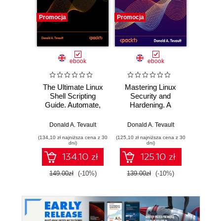
Promocja
Promocja
Promocj
ebook
ebook
The Ultimate Linux
Mastering Linux
Maste
Shell Scripting
Security and
Sec
Guide. Automate,
Hardening. A
Harden
Optimize, and
practical guide to
yo
Empower tasks
protecting your
syst
Donald A. Tevault
Donald A. Tevault
Donal
with Linux Shell
Linux system from
intrud
(134,10 zł najniższa cena z 30
(125,10 zł najniższa cena z 30
(161,10 zł 
Scripting
cyber attacks -
attack
dni)
dni)
Third Edition
cyber
134.10 zł
125.10 zł
Seco
149.00zł
(-10%)
139.00zł
(-10%)
179.0