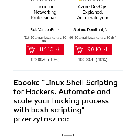
Linux for
Azure DevOps
Machi
Networking
Explained.
for T
Professionals.
Accelerate your
with 
Strengthen your
cloud-native
Python 
networking and
software
predict
Rob VandenBrink
Stefano Demiliani
,
Nemanja Jovic
,
Ben
Ami
security efforts with
development with
anom
(116,10 zł najniższa cena z 30
(98,10 zł najniższa cena z 30 dni)
(125,10 zł 
Linux - Second
Azure DevOps for
state
dni)
Edition
Cloud Excellence -
machi
116.10 zł
98.10 zł
Second Edition
method
E
129.00zł
(-10%)
109.00zł
(-10%)
139.0
Ebooka
"Linux Shell Scripting
for Hackers. Automate and
scale your hacking process
with bash scripting"
przeczytasz na: