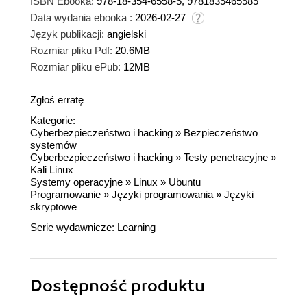
ISBN Ebooka:
978-18-354-6558-5, 9781835465585
Data wydania ebooka :
2026-02-27
Język publikacji:
angielski
Rozmiar pliku Pdf:
20.6MB
Rozmiar pliku ePub:
12MB
Zgłoś erratę
Kategorie:
Cyberbezpieczeństwo i hacking
»
Bezpieczeństwo
systemów
Cyberbezpieczeństwo i hacking
»
Testy penetracyjne
»
Kali Linux
Systemy operacyjne
»
Linux
»
Ubuntu
Programowanie
»
Języki programowania
»
Języki
skryptowe
Serie wydawnicze:
Learning
Dostępność produktu