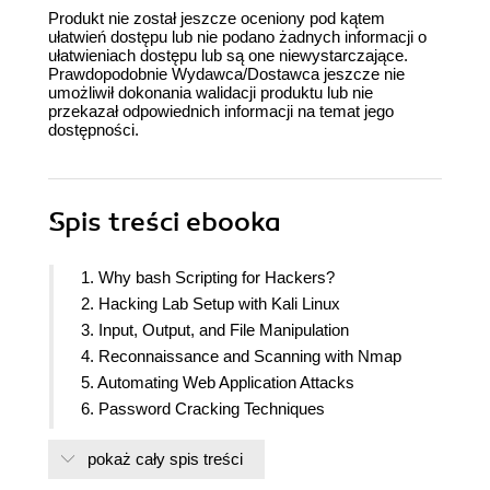
Produkt nie został jeszcze oceniony pod kątem
ułatwień dostępu lub nie podano żadnych informacji o
ułatwieniach dostępu lub są one niewystarczające.
Prawdopodobnie Wydawca/Dostawca jeszcze nie
umożliwił dokonania walidacji produktu lub nie
przekazał odpowiednich informacji na temat jego
dostępności.
Spis treści
ebooka
1. Why bash Scripting for Hackers?
2. Hacking Lab Setup with Kali Linux
3. Input, Output, and File Manipulation
4. Reconnaissance and Scanning with Nmap
5. Automating Web Application Attacks
6. Password Cracking Techniques
7. Understanding Privilege Escalation and
pokaż cały spis treści
Persistence
8. Automate Penetration Testing with Metasploit