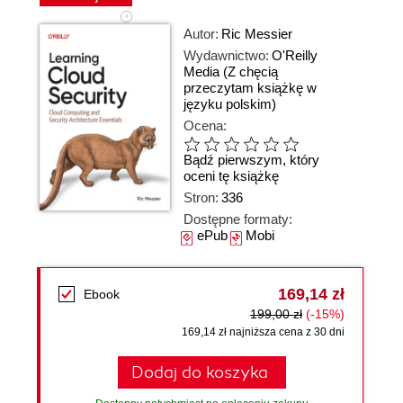
Autor:
Ric Messier
Wydawnictwo:
O'Reilly
Media
(Z chęcią
przeczytam książkę w
języku polskim)
Ocena:
Bądź pierwszym, który
oceni tę książkę
Stron:
336
Dostępne formaty:
ePub
Mobi
169,14 zł
Ebook
199,00 zł
(-15%)
169,14 zł najniższa cena z 30 dni
Dodaj do koszyka