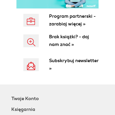
Memory
Virtualization
Automation
Program partnerski -
Logging and Monitoring
zarabiaj więcej »
Cloud Models
Infrastructure as a Service
Brak książki? - daj
Platform as a Service
nam znać »
Software as a Service
Storage as a Service
Shared Responsibility Model
Subskrybuj newsletter
Location, Location, Location
»
Roles and Responsibilities
Challenges and Benefits of Cloud Adoption
Summary
Other Resources
3. Cloud Architecture and Design Principles
Twoje Konto
Security Concepts
Threats
Księgarnia
Cryptography