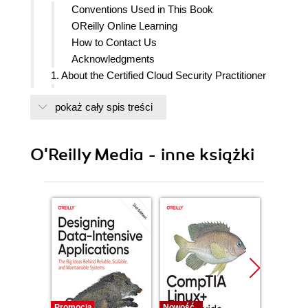
Conventions Used in This Book
OReilly Online Learning
How to Contact Us
Acknowledgments
1. About the Certified Cloud Security Practitioner
The Need for the CCSP
pokaż cały spis treści
Historical Context
Business Context for the CCSP
About ISC2
O'Reilly Media - inne książki
About the CCSP and Topics
Domain 1: Cloud Concepts, Architecture,
and Design
Domain 2: Cloud Data Security
Domain 3: Cloud Platform and
Infrastructure Security
Domain 4: Cloud Application Security
Domain 5: Cloud Security Operations
Domain 6: Legal, Risk, and Compliance
About the Exam
Promocja
Nowość
Nowość