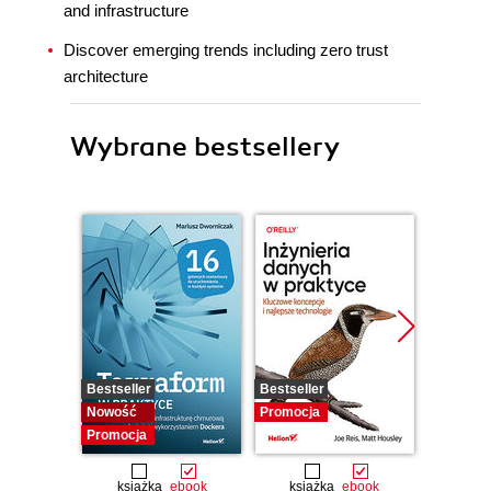
and infrastructure
Discover emerging trends including zero trust
architecture
Wybrane bestsellery
Bestseller
Bestseller
Promocj
Nowość
Promocja
Promocja
książka
ebook
książka
ebook
ksią