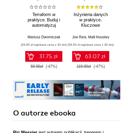
Terraform w
Inżynieria danych
Kub
praktyce. Buduj i
w praktyce.
Tw
automatyzuj
Kluczowe
niez
infrastrukturę
koncepcje i
sy
chmurową oraz
najlepsze
rozp
Mariusz Dworniczak
Joe Reis
,
Matt Housley
Brendan
zarządzaj nią z
technologie
Wyd
(29,95 zł najniższa cena z 30 dni)
(59,50 zł najniższa cena z 30 dni)
(34,50 zł naj
wykorzystaniem
Dockera
31.75 zł
63.07 zł
59.90zł
(-47%)
119.00zł
(-47%)
69.0
O autorze
ebooka
Ric Messier
jest autorem publikacji, trenerem i