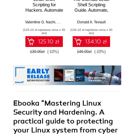
Scripting for
Shell Scripting
Sec
Hackers. Automate
Guide. Automate,
Harden
and scale your
Optimize, and
yo
hacking process
Empower tasks
syst
Valentine G. Nachi
,
Donald A. Tevault
Donald A. Tevault
Donal
with bash scripting
with Linux Shell
intrud
(125,10 zł najniższa cena z 30
(134,10 zł najniższa cena z 30
(161,10 zł 
Scripting
attack
dni)
dni)
cyber
125.10 zł
134.10 zł
Seco
139.00zł
(-10%)
149.00zł
(-10%)
179.0
Ebooka
"Mastering Linux
Security and Hardening. A
practical guide to protecting
your Linux system from cyber