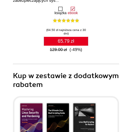
zabezpieczających sys...
książka
ebook
(64.50 zł najniższa cena z 30
dni)
65.79 zł
129.00 zł
(-49%)
Kup w zestawie z dodatkowym
rabatem