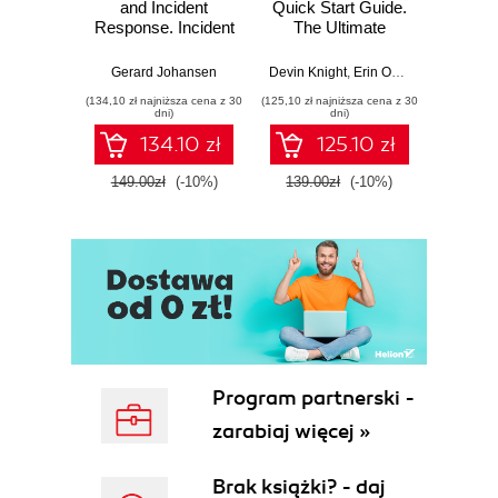
and Incident
Quick Start Guide.
Intel
Response. Incident
The Ultimate
Data-D
Response tools
Beginner's Guide
Hunti
and techniques for
to Power BI, Data
your c
Gerard Johansen
Devin Knight
,
Erin Ostrowsky
,
Mitchel
effective cyber
Storytelling, AI
effor
(134,10 zł najniższa cena z 30
(125,10 zł najniższa cena z 30
(116,10 zł 
threat response -
Tools, and
dete
dni)
dni)
Fourth Edition
Microsoft Fabric -
def
134.10 zł
125.10 zł
Fourth Edition
ATT&C
tool
149.00zł
(-10%)
139.00zł
(-10%)
129.0
E
Program partnerski -
zarabiaj więcej »
Brak książki? - daj