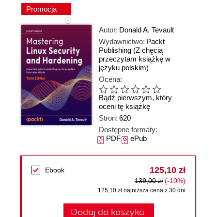
Promocja
Autor:
Donald A. Tevault
Wydawnictwo:
Packt
Publishing
(Z chęcią
przeczytam książkę w
języku polskim)
Ocena:
Bądź pierwszym, który
oceni tę książkę
Stron:
620
Dostępne formaty:
PDF
ePub
125,10 zł
Ebook
139,00 zł
(-10%)
125,10 zł najniższa cena z 30 dni
Dodaj do koszyka