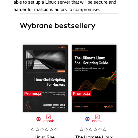
able to set up a Linux server that will be secure and
harder for malicious actors to compromise.
Wybrane bestsellery
Promocja
Promocja
Promocj
ebook
ebook
Linux Shell
The Ultimate Linux
Maste