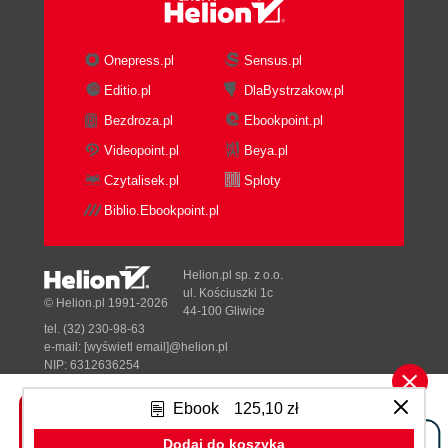
Onepress.pl
Sensus.pl
Editio.pl
DlaBystrzakow.pl
Bezdroza.pl
Ebookpoint.pl
Videopoint.pl
Beya.pl
Czytalisek.pl
Sploty
Biblio.Ebookpoint.pl
Helion.pl sp. z o.o.
ul. Kościuszki 1c
© Helion.pl 1991-2026
44-100 Gliwice
tel. (32) 230-98-63
e-mail:
[wyświetl email]@helion.pl
NIP: 6312636254
Regon: 241989027
Ebook
125,10 zł
Designed with ♥ by
Tonik.pl
Dodaj do koszyka