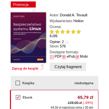
Promocja
Autor:
Donald A. Tevault
Wydawnictwo:
Helion
Ocena:
6.0
/
6
Opinie:
2
Stron:
576
Dostępne formaty:
PDF
ePub
Mobi
Czytaj fragment
Zajrzyj do książki
Książka
niedostępna
65,79 zł
Ebook
129,00 zł
(-49%)
64,50 zł najniższa cena z 30 dni