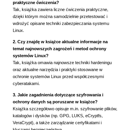
praktyczne ćwiczenia?
Red Hat 7
Tak, książka zawiera liczne ćwiczenia praktyczne,
Aktualizowanie systemów opartych na
dzięki którym można samodzielnie przetestować i
Red Hat8/9
wdrożyć opisane techniki zabezpieczania systemu
Zarządzanie aktualizacjami w
Linux.
przedsiębiorstwie
Podsumowanie
2. Czy znajdę w książce aktualne informacje na
Pytania
temat najnowszych zagrożeń i metod ochrony
Lektura uzupełniająca
systemów Linux?
Odpowiedzi
Tak, książka omawia najnowsze techniki hardeningu
Rozdział 2. Zabezpieczanie kont użytkowników
oraz aktualne narzędzia i praktyki stosowane w
administracyjnych
ochronie systemów Linux przed współczesnymi
Niebezpieczeństwa związane z logowaniem
cyberatakami.
się jako użytkownik root
3. Jakie zagadnienia dotyczące szyfrowania i
Zalety korzystania z sudo
ochrony danych są poruszane w książce?
Konfigurowanie uprawnień sudo dla pełnych
Książka szczegółowo opisuje m.in. szyfrowanie plików,
użytkowników administracyjnych
katalogów i dysków (np. GPG, LUKS, eCryptfs,
Dodawanie użytkowników do
VeraCrypt), a także zarządzanie certyfikatami i
predefiniowanej grupy administratorów
kluczami bezpieczeństwa.