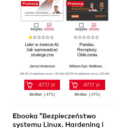
Promocja
Promocja
Promocj
książka
ebook
książka
ebook
ksią
Lider w świecie AI.
Pandas.
Eks
Jak wprowadzać
Receptury.
inter
strategiczne
Obliczenia
R
innowacje, rozwijać
naukowe, szeregi
pr
biznes i
czasowe i
proj
Jarrod Anderson
William Ayd
,
Matthew Harrison
Co
przewodzić
eksploracyjna
wykor
(44,50 zł najniższa cena z 30 dni)
(44,50 zł najniższa cena z 30 dni)
(69,50 zł naj
zespołowi w erze
analiza danych w
Raspb
sztucznej
Pythonie. Wydanie
Raspbe
47.17 zł
47.17 zł
inteligencji
III
oraz
Wy
89.00zł
(-47%)
89.00zł
(-47%)
139.0
Ebooka
"Bezpieczeństwo
systemu Linux. Hardening i