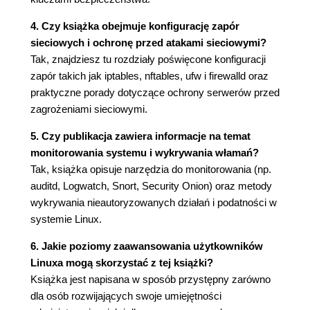
Tworzenie wpisu w pliku zasad sudo
Konfigurowanie sudo dla użytkowników z
4. Czy książka obejmuje konfigurację zapór
wybranymi oddelegowanymi uprawnieniami
sieciowych i ochronę przed atakami sieciowymi?
Ćwiczenie: przypisywanie ograniczonych
Tak, znajdziesz tu rozdziały poświęcone konfiguracji
uprawnień sudo
zapór takich jak iptables, nftables, ufw i firewalld oraz
Zaawansowane wskazówki i porady
praktyczne porady dotyczące ochrony serwerów przed
dotyczące korzystania z sudo
zagrożeniami sieciowymi.
Minutnik sudo
Wyświetlanie swoich uprawnień sudo
5. Czy publikacja zawiera informacje na temat
Uniemożliwianie użytkownikom dostępu
monitorowania systemu i wykrywania włamań?
do powłoki root
Tak, książka opisuje narzędzia do monitorowania (np.
Uniemożliwianie użytkownikom ucieczki
auditd, Logwatch, Snort, Security Onion) oraz metody
do powłoki
wykrywania nieautoryzowanych działań i podatności w
Jak uniemożliwić użytkownikom
systemie Linux.
skorzystanie z innych niebezpiecznych
6. Jakie poziomy zaawansowania użytkowników
programów?
Linuxa mogą skorzystać z tej książki?
Ograniczanie działań użytkownika do
Książka jest napisana w sposób przystępny zarówno
wykonywania określonych poleceń
dla osób rozwijających swoje umiejętności
Umożliwianie działania w imieniu innego