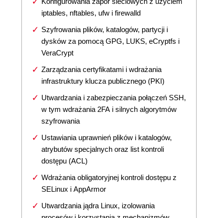
Konfigurowania zapór sieciowych z użyciem
iptables, nftables, ufw i firewalld
Szyfrowania plików, katalogów, partycji i
dysków za pomocą GPG, LUKS, eCryptfs i
VeraCrypt
Zarządzania certyfikatami i wdrażania
infrastruktury klucza publicznego (PKI)
Utwardzania i zabezpieczania połączeń SSH,
w tym wdrażania 2FA i silnych algorytmów
szyfrowania
Ustawiania uprawnień plików i katalogów,
atrybutów specjalnych oraz list kontroli
dostępu (ACL)
Wdrażania obligatoryjnej kontroli dostępu z
SELinux i AppArmor
Utwardzania jądra Linux, izolowania
procesów i korzystania z mechanizmów