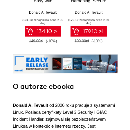
Easy with
Hardening. Secure
powłok
systemd.
your Linux server
prze
Advanced
and protect it from
k
Donald A. Tevault
Donald A. Tevault
Donal
techniques to
intruders, malware
zopty
(134,10 zł najniższa cena z 30
(179,10 zł najniższa cena z 30
(74,50 zł naj
effectively manage,
attacks, and other
zautom
dni)
dni)
control, and
external threats
uspraw
134.10 zł
179.10 zł
monitor Linux
z
systems and
149.00zł
(-10%)
199.00zł
(-10%)
149.0
services
O autorze
ebooka
Donald A. Tevault
od 2006 roku pracuje z systemami
Linux. Posiada certyfikaty Level 3 Security i GIAC
Incident Handler, zajmował się bezpieczeństwem
Linuksa w kontekście internetu rzeczy. Jest