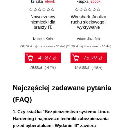
książka
ebook
książka
ebook
ksią
wirtualnych VirtualBox
Tworzenie migawki maszyny wirtualnej
Nowoczesny
Wireshark. Analiza
Aut
za pomocą VirtualBox
niemiecki dla
ruchu sieciowego i
prze
Używanie Cygwin do łączenia się z
branży IT.
wykrywanie
s
maszynami wirtualnymi
Praktyczne
włamań
ste
przykłady i
p
Korzystanie z klienta SSH systemu
Izabela Kein
Adam Józefiok
Wito
ćwiczenia
Windows 10 do łączenia się z
(39,50 zł najniższa cena z 30 dni)
(74,50 zł najniższa cena z 30 dni)
(29,95 zł naj
maszynami wirtualnymi działającymi z
41.87 zł
75.99 zł
systemem Linux
Korzystanie z klienta SSH systemu
79.00zł
(-47%)
149.00zł
(-49%)
59.9
Windows 11 do łączenia się z
maszynami wirtualnymi z systemem
Najczęściej zadawane pytania
Linux
Aktualizowanie systemów Linux
(FAQ)
Aktualizowanie systemów opartych na
Debianie
1. Czy książka "Bezpieczeństwo systemu Linux.
Konfigurowanie automatycznych
Hardening i najnowsze techniki zabezpieczania
aktualizacji dla Ubuntu
przed cyberatakami. Wydanie III" zawiera
Aktualizowanie systemów opartych na