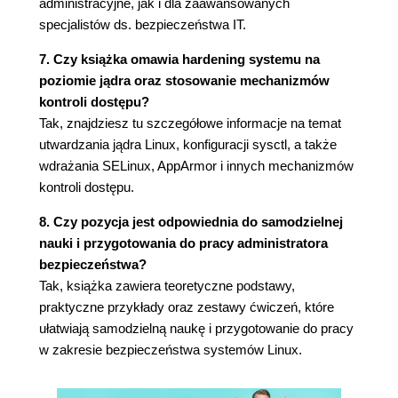
administracyjne, jak i dla zaawansowanych
użytkownika
specjalistów ds. bezpieczeństwa IT.
Zapobieganie nadużyciom poprzez
skrypty powłoki użytkownika
7. Czy książka omawia hardening systemu na
Wykrywanie i usuwanie domyślnych kont
poziomie jądra oraz stosowanie mechanizmów
użytkowników
kontroli dostępu?
Nowe funkcje sudo
Tak, znajdziesz tu szczegółowe informacje na temat
Specjalne uwagi dotyczące sudo dla SUSE i
utwardzania jądra Linux, konfiguracji sysctl, a także
OpenSUSE
wdrażania SELinux, AppArmor i innych mechanizmów
Podsumowanie
kontroli dostępu.
Pytania
8. Czy pozycja jest odpowiednia do samodzielnej
Lektura uzupełniająca
nauki i przygotowania do pracy administratora
Odpowiedzi
bezpieczeństwa?
Rozdział 3. Zabezpieczanie kont zwykłych
Tak, książka zawiera teoretyczne podstawy,
użytkowników
praktyczne przykłady oraz zestawy ćwiczeń, które
Zabezpieczanie katalogów domowych
ułatwiają samodzielną naukę i przygotowanie do pracy
użytkowników w systemach Red Hat
w zakresie bezpieczeństwa systemów Linux.
Zabezpieczanie katalogów domowych
użytkowników w systemach Debian i Ubuntu
useradd w Debian/Ubuntu