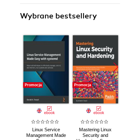
Wybrane bestsellery
Promocja
Promocja
Bestselle
Promocj
ebook
ebook
ksią
Linux Service
Mastering Linux
Linu
Management Made
Security and
mistrz