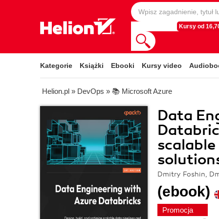
Kursy od 16,70
Kategorie
Książki
Ebooki
Kursy video
Audiobo
Helion.pl
»
DevOps
»
📚 Microsoft Azure
Data Eng
Databric
scalable
solution
Dmitry Foshin, Dm
(ebook)
Promocja