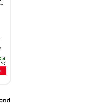
om
-
y
0 zł
16%)
a
 and