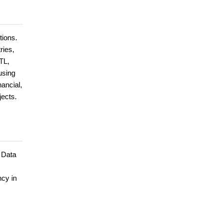
tions.
ries,
TL,
using
ancial,
jects.
n Data
ncy in