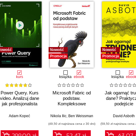
Nowość
Nowość
Nowość
Promocja
Promocja
kurs
książka
ebook
książka
eboo
Power Query. Kurs
Microsoft Fabric od
Jak ogarnąć tr
video. Analizuj dane
podstaw.
dane? Praktyc
jak profesjonalista
Kompleksowe
podejście
projektowanie
profesjonalne
nowoczesnej
analityka
,
Adam Kopeć
Upom Malik
,
Benjamin Johnston
Nikola Ilic
,
Ben Weissman
David Asboth
analityki danych
(49,50 zł najniższa cena z 30 dni)
(59,50 zł najniższa cena 
299.00 zł
52.47 zł
63.07 