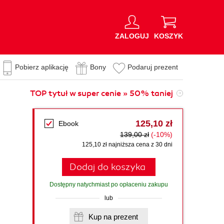
ZALOGUJ
KOSZYK
Pobierz aplikację
Bony
Podaruj prezent
TOP tytuł w super cenie » 50% taniej
125,10 zł
Ebook
139,00 zł
(-10%)
125,10 zł najniższa cena z 30 dni
Dodaj do koszyka
Dostępny natychmiast po opłaceniu zakupu
lub
Kup na prezent