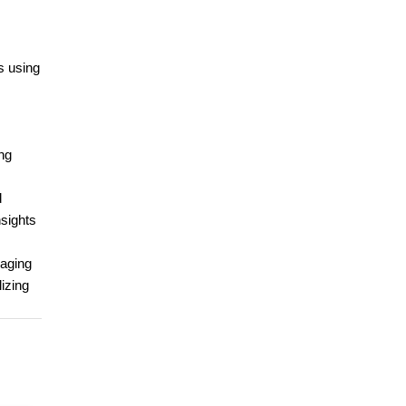
s using
ng
d
nsights
raging
izing