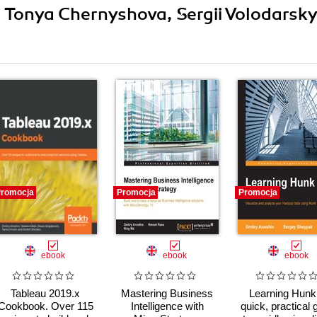
 Tonya Chernyshova, Sergii Volodarsky
romocja
Promocja
Promocja
ebook
ebook
ebook
Tableau 2019.x
Mastering Business
Learning Hunk
Cookbook. Over 115
Intelligence with
quick, practical 