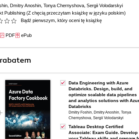
shin
,
Dmitry Anoshin
,
Tonya Chernyshova
,
Sergii Volodarskyi
t Publishing
(Z chęcią przeczytam książkę w języku polskim)
Bądź pierwszym, który oceni tę książkę
PDF
ePub
 rabatem
Data Engineering with Azure
Databricks. Design, build, and
optimize scalable data pipelines
and analytics solutions with Azu
Databricks
Dmitry Foshin
,
Dmitry Anoshin
,
Tonya
Chernyshova
,
Sergii Volodarskyi
Tableau Desktop Certified
Associate: Exam Guide. Develop
your Tableau skills and prepare f