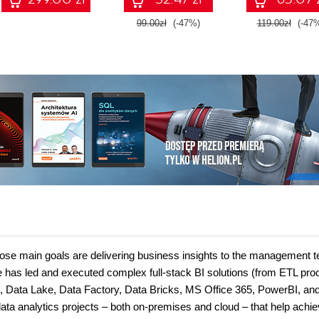
99.00zł
(-47%)
119.00zł
(-47
whose main goals are delivering business insights to the management 
 He has led and executed complex full-stack BI solutions (from ETL pr
s, Data Lake, Data Factory, Data Bricks, MS Office 365, PowerBI, an
ta analytics projects – both on-premises and cloud – that help achi