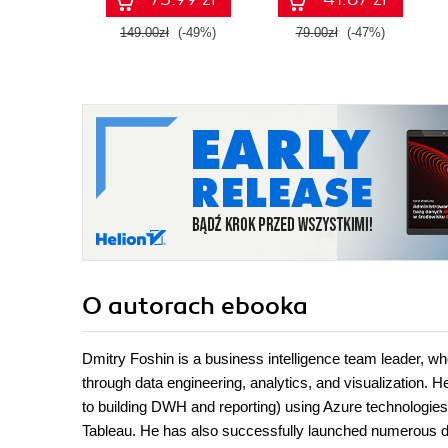
praktycznych
zastosowań.
149.00zł
(-49%)
79.00zł
(-47%)
Wydanie IV
O autorach
ebooka
Dmitry Foshin is a business intelligence team leader, 
through data engineering, analytics, and visualization.
to building DWH and reporting) using Azure technologie
Tableau. He has also successfully launched numerous da