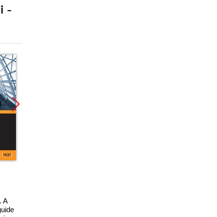
i -
Promocja
Promocja
ebook
ebook
. A
SAP Lumira
Azure Data Factory
guide
Essentials. Discover
Cookbook. Build and