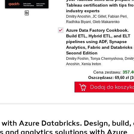
Tableau certification with tips fr
industry experts
Dmitry Anoshin
,
JC Gillet
,
Fabian Peri
,
Radhika Biyani
,
Gleb Makarenko
Azure Data Factory Cookbook.
Build ETL, Hybrid ETL, and ELT
pipelines using ADF, Synapse
Analytics, Fabric and Databricks 
Second Edition
Dmitry Foshin
,
Tonya Chernyshova
,
Dmitr
Anoshin
,
Xenia Ireton
Cena zestawu:
357.4
Oszczędzasz: 69,60 zł (
Dodaj do koszyk
 with Azure Databricks. Design, build,
es and analytics solutions with Azure