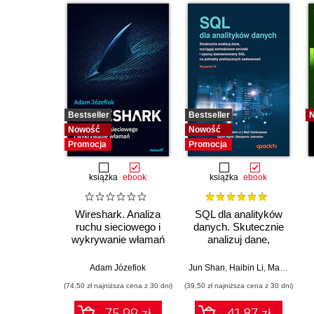
Bestseller
Bestseller
Nowość
Nowość
Promocja
Promocja
książka
ebook
książka
ebook
Wireshark. Analiza
SQL dla analityków
ruchu sieciowego i
danych. Skutecznie
wykrywanie włamań
analizuj dane,
wyciągaj
wartościowe wnioski i
Adam Józefiok
Jun Shan
,
Haibin Li
,
Matt Goldwasser
opanuj
(74,50 zł najniższa cena z 30 dni)
(39,50 zł najniższa cena z 30 dni)
zaawansowany SQL
na potrzeby
75.99 zł
41.87 zł