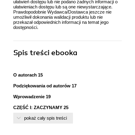
ułatwień dostępu lub nie podano żadnych informacji o
ułatwieniach dostępu lub są one niewystarczające.
Prawdopodobnie Wydawca/Dostawca jeszcze nie
umożliwił dokonania walidacji produktu lub nie
przekazał odpowiednich informacji na temat jego
dostępności.
Spis treści
ebooka
O autorach 15
Podziękowania od autorów 17
Wprowadzenie 19
CZĘŚĆ I: ZACZYNAMY 25
pokaż cały spis treści
Rozdział 1: Wprowadzenie do algorytmów 27
Co to jest algorytm? 28
Zastosowania algorytmów 30