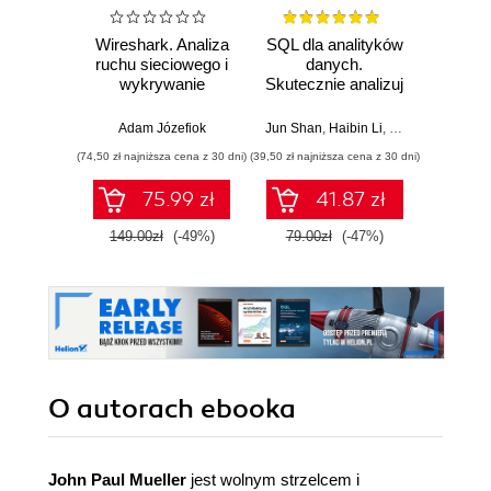
Wireshark. Analiza
SQL dla analityków
A
ruchu sieciowego i
danych.
baye
wykrywanie
Skutecznie analizuj
Py
włamań
dane, wyciągaj
Pra
wartościowe
prze
Adam Józefiok
Jun Shan
,
Haibin Li
,
Matt Goldwasser
Osva
wnioski i opanuj
mod
(74,50 zł najniższa cena z 30 dni)
(39,50 zł najniższa cena z 30 dni)
(44,50 zł naj
zaawansowany
probab
SQL na potrzeby
Wyd
75.99 zł
41.87 zł
praktycznych
zastosowań.
149.00zł
(-49%)
79.00zł
(-47%)
89.0
Wydanie IV
O autorach
ebooka
John Paul Mueller
jest wolnym strzelcem i