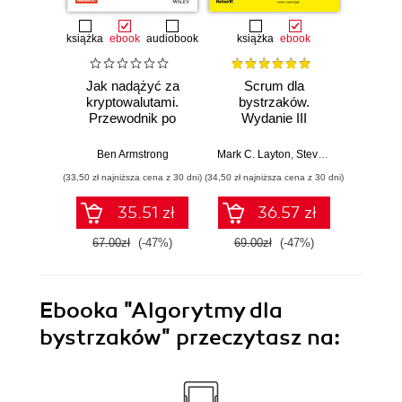
książka
ebook
audiobook
książka
ebook
ksią
Jak nadążyć za
Scrum dla
Anali
kryptowalutami.
bystrzaków.
Prze
Przewodnik po
Wydanie III
data
Bitcoinie i nowej
sta
cyfrowej ekonomii
u
Ben Armstrong
Mark C. Layton
,
Steven J. Ostermiller
Alex J. 
,
mas
(33,50 zł najniższa cena z 30 dni)
(34,50 zł najniższa cena z 30 dni)
(34,50 zł naj
35.51 zł
36.57 zł
67.00zł
(-47%)
69.00zł
(-47%)
69.0
Ebooka
"Algorytmy dla
bystrzaków"
przeczytasz na: