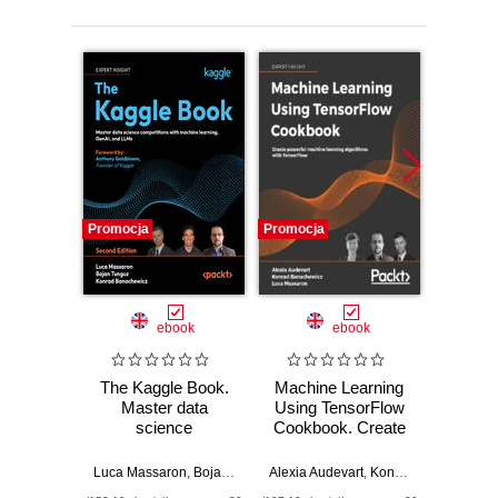
Promocja
Promocja
Promocj
ebook
ebook
ksią
The Kaggle Book.
Machine Learning
Progr
Master data
Using TensorFlow
Pyt
science
Cookbook. Create
bys
competitions with
powerful machine
Wy
machine learning,
learning algorithms
Luca Massaron
,
Bojan Tunguz
Alexia Audevart
,
Konrad Banachewicz
,
Konrad Banachewicz
,
Anthony Gol
John 
GenAI, and LLMs -
with TensorFlow