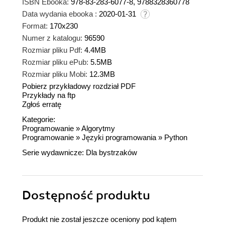
ISBN Ebooka:
978-83-283-6077-8, 9788328360778
Data wydania ebooka :
2020-01-31
Format:
170x230
Numer z katalogu:
96590
Rozmiar pliku Pdf:
4.4MB
Rozmiar pliku ePub:
5.5MB
Rozmiar pliku Mobi:
12.3MB
Pobierz przykładowy rozdział PDF
Przykłady na ftp
Zgłoś erratę
Kategorie:
Programowanie
»
Algorytmy
Programowanie
»
Języki programowania
»
Python
Serie wydawnicze:
Dla bystrzaków
Dostępność produktu
Produkt nie został jeszcze oceniony pod kątem