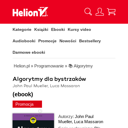
Kategorie
Książki
Ebooki
Kursy video
Audiobooki
Promocje
Nowości
Bestsellery
Darmowe ebooki
Helion.pl
»
Programowanie
»
📚 Algorytmy
Algorytmy dla bystrzaków
John Paul Mueller, Luca Massaron
(ebook)
Promocja
Autorzy:
John Paul
Mueller
,
Luca Massaron