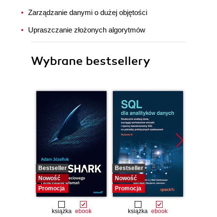
Zarządzanie danymi o dużej objętości
Upraszczanie złożonych algorytmów
Wybrane bestsellery
Bestseller
Bestseller
Bestselle
Nowość
Nowość
Nowość
Promocja
Promocja
Promocj
książka
ebook
książka
ebook
ksią