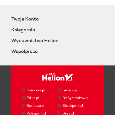
Twoje Konto
Księgarnia
Wydawnictwo Helion
Współpraca
Onepress.pl
Sensus.pl
Editio.pl
DlaBystrzakow.pl
Bezdroza.pl
Ebookpoint.pl
Videopoint.pl
Beya.pl