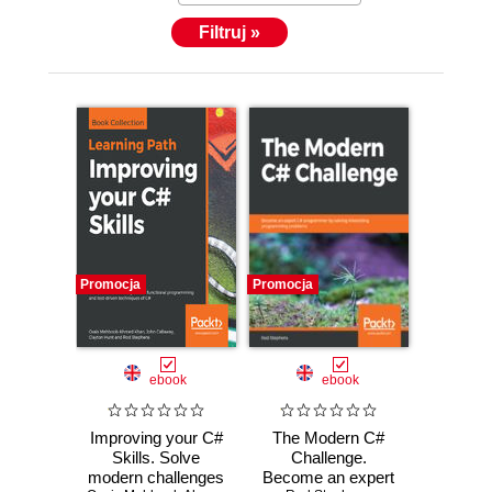
Filtruj »
Promocja
Promocja
ebook
ebook
Improving your C#
The Modern C#
Skills. Solve
Challenge.
modern challenges
Become an expert