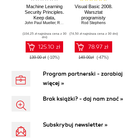
Machine Learning
Visual Basic 2008.
Security Principles.
Warsztat
Keep data,
programisty
John Paul Mueller
networks, users,
,
Rod Stephens
Rod Stephens
and applications
(104,25 zł najniższa cena z 30
safe from prying
(74,50 zł najniższa cena z 30 dni)
dni)
eyes
125.10 zł
78.97 zł
139.00 zł
(-10%)
149.00zł
(-47%)
Program partnerski - zarabiaj
więcej »
Brak książki? - daj nam znać »
Subskrybuj newsletter »