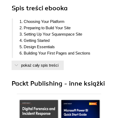
Spis treści
ebooka
1. Choosing Your Platform
2. Preparing to Build Your Site
3. Setting Up Your Squarespace Site
4. Getting Started
5. Design Essentials
6. Building Your First Pages and Sections
7. Using Content Blocks and Building Forms
pokaż cały spis treści
8. Optimizing Your Site For Mobile
9. Using Custom Code to Enhance Your Website
10. Commerce- Selling Items, Subscriptions, and
Packt Publishing - inne książki
Services
11. Blogging
12. Member Areas
13. Scheduling
14. Prepare to Launch Your Site
15. Connecting Your Domain and Making It Live