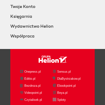
Twoje Konto
Księgarnia
Wydawnictwo Helion
Współpraca
Onepress.pl
Sensus.pl
Editio.pl
DlaBystrzakow.pl
Bezdroza.pl
Ebookpoint.pl
Videopoint.pl
Beya.pl
Czytalisek.pl
Sploty