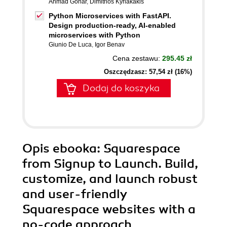
Ahmad Gohar
,
Dimitrios Kyriakakis
Python Microservices with FastAPI.
Design production-ready, AI-enabled
microservices with Python
Giunio De Luca
,
Igor Benav
Cena zestawu:
295.45 zł
Oszczędzasz: 57,54 zł (16%)
Dodaj do koszyka
Opis
ebooka
: Squarespace
from Signup to Launch. Build,
customize, and launch robust
and user-friendly
Squarespace websites with a
no-code approach