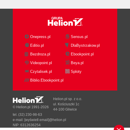
Majestic
Chrome Developer Tools
Keyword Research Tools
Google Keyword Planner
SpyFu
Onepress.pl
Sensus.pl
SEMRUSH
Editio.pl
DlaBystrzakow.pl
Moz
Bezdroza.pl
Ebookpoint.pl
Social Tools
Hootsuite
Videopoint.pl
Beya.pl
Buffer
Czytalisek.pl
Sploty
Sprout Social
Biblio.Ebookpoint.pl
Simply Measured
Cyfe
Quintly
Helion.pl sp. z o.o.
Automation
ul. Kościuszki 1c
© Helion.pl 1991-2026
44-100 Gliwice
Google Alerts
tel. (32) 230-98-63
IFTTT
e-mail:
[wyświetl email]@helion.pl
Content Management Systems
NIP: 6312636254