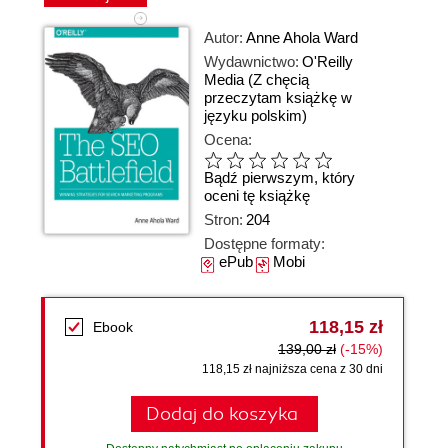
Autor:
Anne Ahola Ward
Wydawnictwo:
O'Reilly
Media
(Z chęcią
przeczytam książkę w
języku polskim)
Ocena:
Bądź pierwszym, który
oceni tę książkę
Stron:
204
Dostępne formaty:
ePub
Mobi
118,15 zł
Ebook
139,00 zł
(-15%)
118,15 zł najniższa cena z 30 dni
Dodaj do koszyka