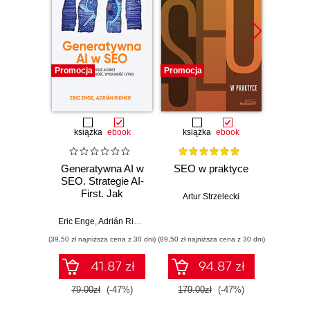
Promocja
Promocja
Promocj
książka
ebook
książka
ebook
ksią
Generatywna AI w
SEO w praktyce
Ma
SEO. Strategie AI-
inte
First. Jak
G
Artur Strzelecki
zwiększyć jakość,
Pozyc
wydajność i zyski
Ads 
Eric Enge
,
Adrián Ridner
Marta Ko
Analy
(39,50 zł najniższa cena z 30 dni)
(89,50 zł najniższa cena z 30 dni)
(44,50 zł naj
biz
co
41.87 zł
94.87 zł
mar
Wy
79.00zł
(-47%)
179.00zł
(-47%)
89.0
zaktu
roz