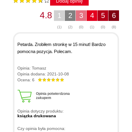
Dodaj opinię
4.8
1
2
3
4
5
6
(1)
(2)
(0)
(1)
(0)
(8)
Petarda. Zrobiłem stronkę w 15 minut! Bardzo
pomocna pozycja. Polecam.
Opinia: Tomasz
Opinia dodana: 2021-10-08
Ocena: 6
Opinia potwierdzona
zakupem
Opinia dotyczy produktu:
ksiązka drukowana
Czy opinia była pomocna: