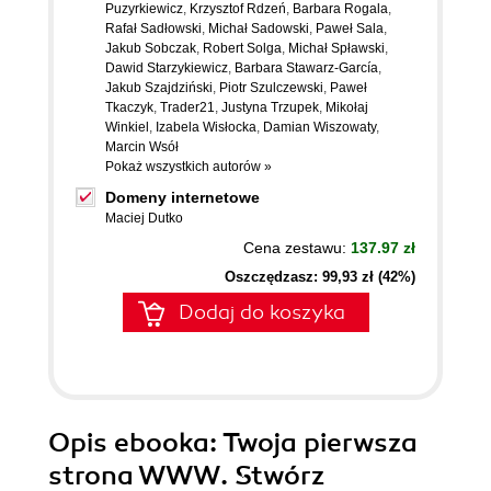
Puzyrkiewicz
,
Krzysztof Rdzeń
,
Barbara Rogala
,
Rafał Sadłowski
,
Michał Sadowski
,
Paweł Sala
,
Jakub Sobczak
,
Robert Solga
,
Michał Spławski
,
Dawid Starzykiewicz
,
Barbara Stawarz-García
,
Jakub Szajdziński
,
Piotr Szulczewski
,
Paweł
Tkaczyk
,
Trader21
,
Justyna Trzupek
,
Mikołaj
Winkiel
,
Izabela Wisłocka
,
Damian Wiszowaty
,
Marcin Wsół
Pokaż wszystkich autorów »
Domeny internetowe
Maciej Dutko
Cena zestawu:
137.97 zł
Oszczędzasz: 99,93 zł (42%)
Dodaj do koszyka
Opis
ebooka
: Twoja pierwsza
strona WWW. Stwórz