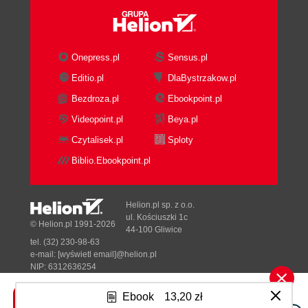
Onepress.pl
Sensus.pl
Editio.pl
DlaBystrzakow.pl
Bezdroza.pl
Ebookpoint.pl
Videopoint.pl
Beya.pl
Czytalisek.pl
Sploty
Biblio.Ebookpoint.pl
Helion.pl sp. z o.o.
ul. Kościuszki 1c
© Helion.pl 1991-2026
44-100 Gliwice
tel. (32) 230-98-63
e-mail:
[wyświetl email]@helion.pl
NIP: 6312636254
Regon: 241989027
Ebook
13,20 zł
Designed with ♥ by
Tonik.pl