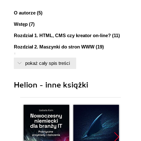
O autorze (5)
Wstęp (7)
Rozdział 1. HTML, CMS czy kreator on-line? (11)
Rozdział 2. Maszynki do stron WWW (19)
2.1. otoStrona (19)
pokaż cały spis treści
2.2. Webnode (29)
2.3. Mamfirme (38)
2.4. Alestrona (45)
Helion - inne książki
2.5. Google Sites - Witryny Google (51)
2.6. WebOn (59)
2.7. Home.pl (67)
2.8. SMS-em o pozostałych (71)
Rozdział 3. Biznesklasa: WordPress i Nazwa.pl (75)
3.1. WordPress - król blogów (76)
3.2. WordPress z kreatora (87)