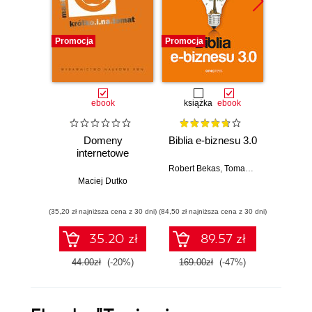
Promocja
Promocja
Promocj
ebook
książka
ebook
Domeny
Biblia e-biznesu 3.0
Inf
internetowe
in
Robert Bekas
,
Tomasz Burcon
,
Andrze
Maciej Dutko
Maciej D
(35,20 zł najniższa cena z 30 dni)
(84,50 zł najniższa cena z 30 dni)
(43,20 zł naj
35.20 zł
89.57 zł
44.00zł
(-20%)
169.00zł
(-47%)
54.0