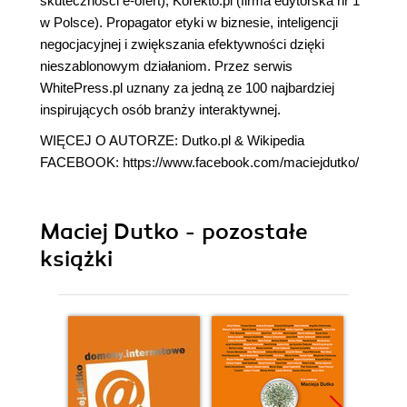
skuteczności e-ofert),
Korekto.pl
(firma edytorska nr 1
w Polsce). Propagator etyki w biznesie, inteligencji
negocjacyjnej i zwiększania efektywności dzięki
nieszablonowym działaniom. Przez serwis
WhitePress.pl uznany za jedną ze 100 najbardziej
inspirujących osób branży interaktywnej.
WIĘCEJ O AUTORZE:
Dutko.pl
&
Wikipedia
FACEBOOK:
https://www.facebook.com/maciejdutko/
Maciej Dutko - pozostałe
książki