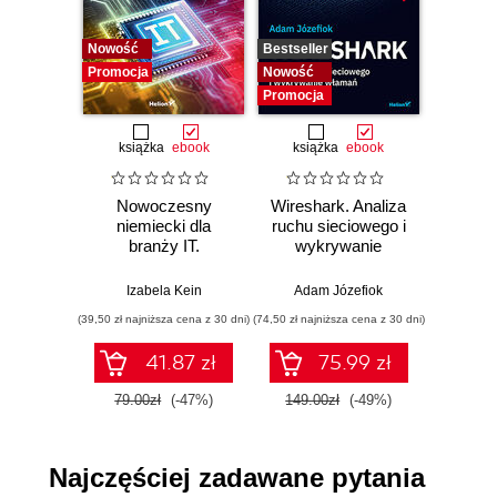
3.3. Nazwa.pl - wszystko w jednym worku (92)
Podsumowanie i próba oceny (107)
Nowość
Bestseller
Bestselle
Promocja
Nowość
Nowość
Skorowidz (111)
Promocja
Promocj
książka
ebook
książka
ebook
ksią
Nowoczesny
Wireshark. Analiza
Aut
niemiecki dla
ruchu sieciowego i
prze
branży IT.
wykrywanie
s
Praktyczne
włamań
ste
przykłady i
p
Izabela Kein
Adam Józefiok
Wito
ćwiczenia
(39,50 zł najniższa cena z 30 dni)
(74,50 zł najniższa cena z 30 dni)
(29,95 zł naj
41.87 zł
75.99 zł
79.00zł
(-47%)
149.00zł
(-49%)
59.9
Najczęściej zadawane pytania