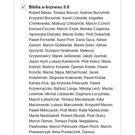
Biblia e-biznesu 3.0
Robert Bekas
,
Tomasz Burcon
,
Andrzej Burzyński
,
Krzysztof Burzyński
,
Kamil Cebulski
,
Angelika
Chimkowska
,
Mateusz Chłodnicki
,
Marcin Cichoń
,
Konrad Cioczek
,
Marcin Cisek
,
Monika Czaplicka
,
Agnieszka Dejnaka
,
Maciej Dutko
,
Piotr Dywański
,
Paweł Fornalski
,
Karol Froń
,
Daria Gaca
,
Adrian
Gamoń
,
Marcin Godlewski
,
Marek Golec
,
Adrian
Gorzycki
,
Grzegorz Grabowski
,
Mateusz
Grzywnowicz
,
Marek Jankowski
,
Jakub Jasiński
,
Jason Hunt
,
Łukasz Kamiennik
,
Piotr Kiełcz
,
Maria
Kobryń
,
Bartosz Kolanek
,
Damian Kołata
,
Paweł
Korycki
,
Maciej Stępa
,
Michał Kosel
,
Jacek
Kotarbiński
,
Zbigniew Krakowski
,
Paweł Królak
,
Kamila Kruk
,
Iga Krynicka-Pieleszek
,
Paweł
Krzyworączka
,
Bartosz Langa
,
Mikołaj Lech
,
Maciej
Lewiński
,
Michał Lidzbarski
,
Dagmara Łuczyńska
,
Marcin Łukiańczyk
,
Tomasz Maciejewski
,
Artur
Maciorowski
,
Łukasz Marczewski
,
Krzysztof Marzec
,
Paweł Mielczarek
,
Piotr Motyl
,
Rafał Namieciński
,
Marek Niedźwiedź
,
Robert Okulski
,
Piotr Oracz
,
Marcin Osman
,
Tomasz Palak
,
Magdalena
Pawłowska
,
Marcin Pieleszek
,
Adam Pioch
,
Marcin
Piwowarczyk
,
Ilona Przetacznik
,
Dariusz