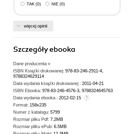
TAK
(
0
)
NIE
(
0
)
więcej opinii
Szczegóły
ebooka
Dane producenta
»
ISBN Książki drukowanej:
978-83-246-2911-4,
9788324629114
Data wydania książki drukowanej :
2011-04-21
ISBN Ebooka:
978-83-246-4576-3, 9788324645763
Data wydania ebooka :
2012-02-15
Format:
158x235
Numer z katalogu:
5799
Rozmiar pliku Pdf:
7.2MB
Rozmiar pliku ePub:
6.5MB
Rozmiar pliku Mobi:
12.3MB