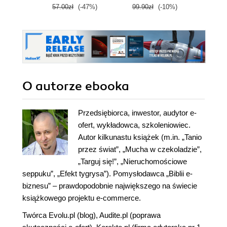
57.00zł
(-47%)
99.90zł
(-10%)
99.9
O autorze
ebooka
Przedsiębiorca, inwestor, audytor e-
ofert, wykładowca, szkoleniowiec.
Autor kilkunastu książek (m.in. „Tanio
przez świat”, „Mucha w czekoladzie”,
„Targuj się!”, „Nieruchomościowe
seppuku”, „Efekt tygrysa”). Pomysłodawca „Biblii e-
biznesu” – prawdopodobnie największego na świecie
książkowego projektu e-commerce.
Twórca
Evolu.pl
(blog),
Audite.pl
(poprawa