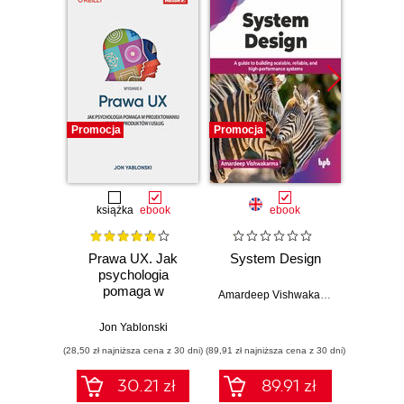
Promocja
Promocja
Promocj
książka
ebook
ebook
Prawa UX. Jak
System Design
Web D
psychologia
with 
pomaga w
and 
Amardeep Vishwakarma
projektowaniu
lepszych
Jon Yablonski
Kev
produktów i usług.
(28,50 zł najniższa cena z 30 dni)
(89,91 zł najniższa cena z 30 dni)
(89,91 zł naj
Wydanie II
30.21 zł
89.91 zł