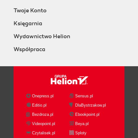
Twoje Konto
Księgarnia
Wydawnictwo Helion
Współpraca
Onepress.pl
Sensus.pl
Editio.pl
DlaBystrzakow.pl
Bezdroza.pl
Ebookpoint.pl
Videopoint.pl
Beya.pl
Czytalisek.pl
Sploty