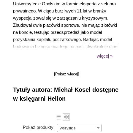
Uniwersytecie Opolskim w formie eksperta z sektora
prywatnego. W ciągu burzliwych 11 lat w branży
wyspecjalizował się w zarządzaniu kryzysowym.
Zbudował dwie placówki sportowe, nie mając złotówki
na koncie, testując przedsprzedaż jako model
pozyskania kapitału początkowego. Badając model
budowania biznesu opartego na pasji, dwukrotnie otarł
się o bankructwo, co pozwoliło mu wypracować
więcej »
mechanizmy, które pozwalają przetrwać pasjonatom
na rynku i uzbroić ich w niezbędne narzędzia oraz
[Pokaż więcej]
wiedzę. Założył fundację, która wspiera pasjonatów na
rynku pracy i buduje dla nich struktury do rozwoju tak,
Tytuły autora: Michał Kosel dostępne
aby nie zabiła ich papierologia i zawiłe prawo. Prowadzi
również kancelarię Irbis, zabezpieczającą tych, którzy
w księgarni Helion
chcą profesjonalizować swoją pasję, przed
organizacjami, które wykorzystują naiwność i
niewiedzę pasjonatów. Na przestrzeni 2017 – 2020
kancelaria ochroniła prawie 500 przedsiębiorców
Pokaż produkty:
Wszystkie
narażonych na kontrole, kary i nadużycia. Ma własny