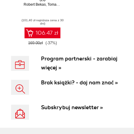
Robert Bekas
,
Tomasz Burcon
,
Andrzej Burzyński
,
Krzysztof Burzyńs
(101,40 zł najniższa cena z 30
dni)
106.47 zł
169.00zł
(-37%)
Program partnerski - zarabiaj
więcej »
Brak książki? - daj nam znać »
Subskrybuj newsletter »