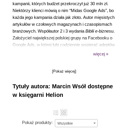
kampanii, których budżet przekroczył już 30 mln zł.
Niektórzy klienci mówią o nim “Midas Google Ads”, bo
każda jego kampania działa jak złoto. Autor mięsistych
artykułów w czołowych magazynach i czasopismach
branżowych. Współautor 2 i 3 wydania
Biblii e-biznesu
.
Założyciel największej polskiej grupy na Facebooku o
Google Ads, w której lubi codziennie wspierać adeptów
SEM swoim doświaczeniem. W wolnych chwilach
więcej »
sięga po gitarę i odkrywa performance od zupełnie
innej strony.
[Pokaż więcej]
Tytuły autora: Marcin Wsół dostępne
w księgarni Helion
Pokaż produkty:
Wszystkie