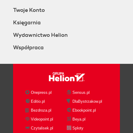
Twoje Konto
Księgarnia
Wydawnictwo Helion
Współpraca
Onepress.pl
Sensus.pl
Editio.pl
DlaBystrzakow.pl
Bezdroza.pl
Ebookpoint.pl
Videopoint.pl
Beya.pl
Czytalisek.pl
Sploty