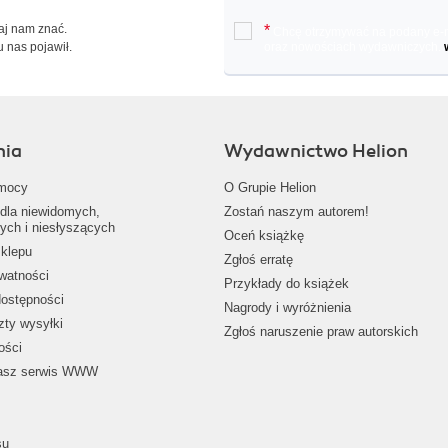
Daj nam znać.
*
Chcę otrzymywać na podany e-ma
u nas pojawił.
oraz nowościach wydawniczych.
nia
Wydawnictwo Helion
mocy
O Grupie Helion
dla niewidomych,
Zostań naszym autorem!
ych i niesłyszących
Oceń książkę
klepu
Zgłoś erratę
ywatności
Przykłady do książek
dostępności
Nagrody i wyróżnienia
zty wysyłki
Zgłoś naruszenie praw autorskich
ości
nasz serwis WWW
su