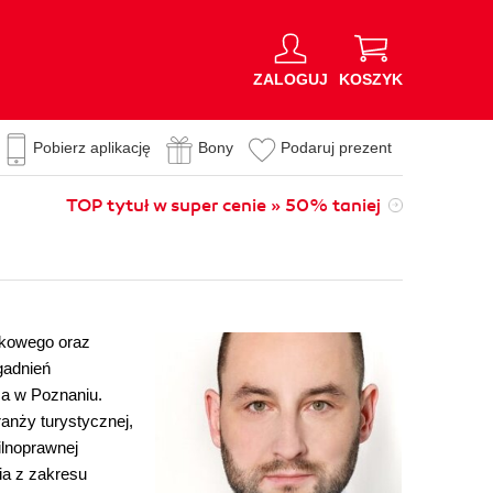
ZALOGUJ
KOSZYK
Pobierz aplikację
Bony
Podaruj prezent
TOP tytuł w super cenie » 50% taniej
unkowego oraz
gadnień
a w Poznaniu.
anży turystycznej,
ilnoprawnej
ia z zakresu