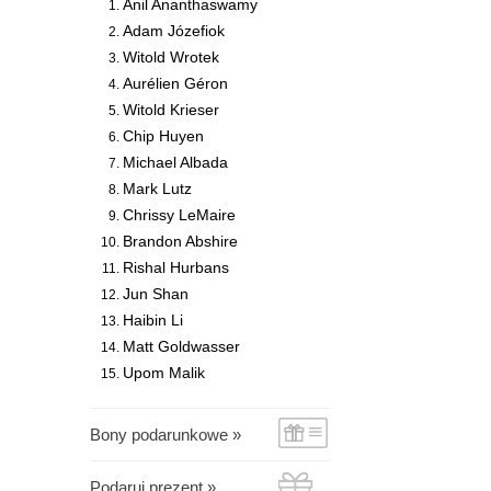
Anil Ananthaswamy
Adam Józefiok
Witold Wrotek
Aurélien Géron
Witold Krieser
Chip Huyen
Michael Albada
Mark Lutz
Chrissy LeMaire
Brandon Abshire
Rishal Hurbans
Jun Shan
Haibin Li
Matt Goldwasser
Upom Malik
Bony podarunkowe »
Podaruj prezent »