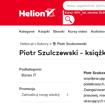
Kursy -65%
Inż. zwrotna 39,90
Kategorie
Książki
Ebooki
Kursy video
Audiobo
Helion.pl
» Autorzy
» 📚
Piotr Szulczewski
Piotr Szulczewski - książk
Podkategorie:
Piotr Szulc
Biznes IT
współpracując
podatkowych.
Promocja
Zaangażowany
Zaktualizuj swoją wiedzę
2
prasowej, medy
ukazujących s