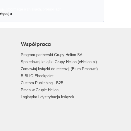
il informacje o zniżkach, promocjach
więcej »
Współpraca
Program partnerski Grupy Helion SA
Sprzedawaj książki Grupy Helion (eHelion.pl)
Zamawiaj książki do recenzji (Biuro Prasowe)
BIBLIO Ebookpoint
Custom Publishing - B2B
Praca w Grupie Helion
Logistyka i dystrybucja książek