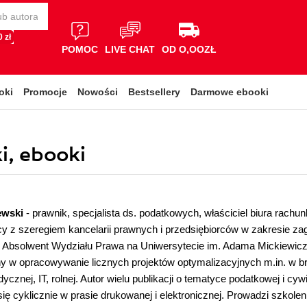
 zł
POMOC
LIVE CHAT
OD O,OOZŁ
oki
Promocje
Nowości
Bestsellery
Darmowe ebooki
i, ebooki
zewski
- prawnik, specjalista ds. podatkowych, właściciel biura rach
y z szeregiem kancelarii prawnych i przedsiębiorców w zakresie za
 Absolwent Wydziału Prawa na Uniwersytecie im. Adama Mickiewicz
 w opracowywanie licznych projektów optymalizacyjnych m.in. w br
cznej, IT, rolnej. Autor wielu publikacji o tematyce podatkowej i cyw
ię cyklicznie w prasie drukowanej i elektronicznej. Prowadzi szkolen