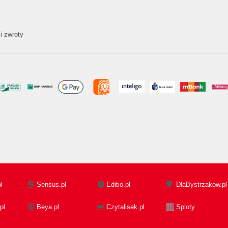
i zwroty
l
Sensus.pl
Editio.pl
DlaBystrzakow.pl
pl
Beya.pl
Czytalisek.pl
Sploty