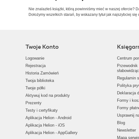
Nie znalazłeś książki, którą powinniśmy mieć w naszej ofercie? 
Dołożymy wszelkich starań, by wskazany tytuł jak najszybciej się 
Twoje Konto
Księgar
Logowanie
Centrum po
Rejestracja
Przewodnik 
słabowidząc
Historia Zamówień
Regulamin s
Twoja biblioteka
Polityka pr
Twoje półki
Deklaracja 
Aktywuj kod na produkty
Formy i kos
Prezenty
Formy płatn
Testy i certyfikaty
Usprawnij 
Aplikacja Helion - Android
Blog
Aplikacja Helion - iOS
Newsletter
Aplikacja Helion - AppGallery
Mapa serwi