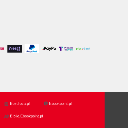
Bezdroza.pl
Ebookpoint.pl
Biblio.Ebookpoint.pl