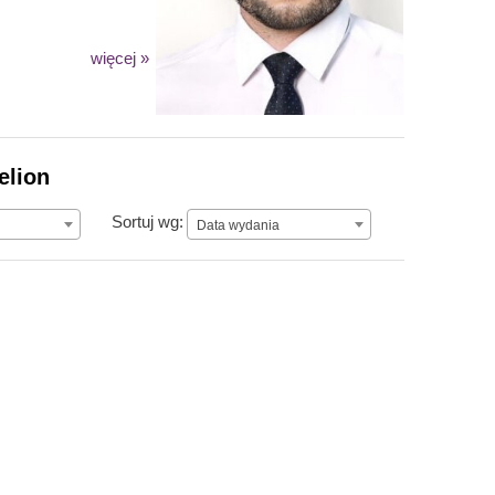
więcej »
elion
Data wydania
Sortuj wg:
Data wydania