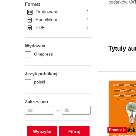
podatków VAT 
Format
Drukowane
2
Epub/Mobi
2
PDF
2
Wydawca
Tytuły au
Onepress
Język publikacji
polski
Zakres cen
–
Promocja
Wyczyść