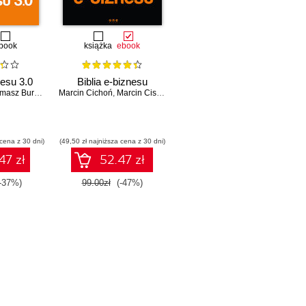
book
książka
ebook
nesu 3.0
Biblia e-biznesu
masz Burcon
,
Andrzej Burzyński
Marcin Cichoń
,
Marcin Cisek
,
Krzysztof Burzyński
,
Kamil Czopek
,
Kamil Cebulski
,
Agnieszka Dejnaka
,
Angelika Ch
,
J
 cena z 30 dni)
(49,50 zł najniższa cena z 30 dni)
47 zł
52.47 zł
-37%)
99.00zł
(-47%)