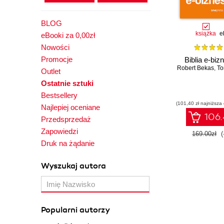
BLOG
książka
e
eBooki za 0,00zł
Nowości
Promocje
Biblia e-biz
Robert Bekas
,
To
Outlet
Ostatnie sztuki
Bestsellery
(101,40 zł najniższa
Najlepiej oceniane
106.
Przedsprzedaż
Zapowiedzi
169.00zł
(
Druk na żądanie
Wyszukaj autora
Popularni autorzy