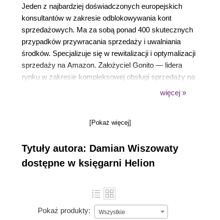
Jeden z najbardziej doświadczonych europejskich
konsultantów w zakresie odblokowywania kont
sprzedażowych. Ma za sobą ponad 400 skutecznych
przypadków przywracania sprzedaży i uwalniania
środków. Specjalizuje się w rewitalizacji i optymalizacji
sprzedaży na Amazon. Założyciel Gonito — lidera
rynku w zakresie kompleksowej obsługi sprzedaży na
Amazon. Gonito to zespół doświadczonych ekspertów
więcej »
z dziedzin e-commerce’u, prawa, ekonomii oraz IT. W
ramach działalności implementuje, integruje,
[Pokaż więcej]
automatyzuje oraz wspiera transakcje partnerów na 9
rynkach sprzedażowych o wartości ponad 300 mln zł
Tytuły autora: Damian Wiszowaty
rocznie, a także obsługuje sprzedaż i działania
marketingowe w 8 językach przez 365 dni w roku.
dostępne w księgarni Helion
Pokaż produkty:
Wszystkie