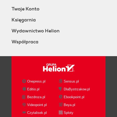
Twoje Konto
Księgarnia
Wydawnictwo Helion
Współpraca
Onepress.pl
Sensus.pl
Editio.pl
DlaBystrzakow.pl
Bezdroza.pl
Ebookpoint.pl
Videopoint.pl
Beya.pl
Czytalisek.pl
Sploty