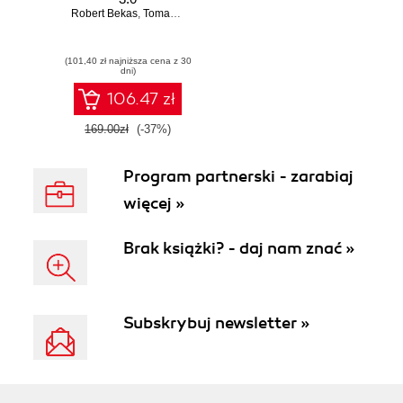
Robert Bekas
,
Tomasz Burcon
,
Andrzej Burzyński
,
Krzysztof Burzyńs
(101,40 zł najniższa cena z 30
dni)
106.47 zł
169.00zł
(-37%)
Program partnerski - zarabiaj
więcej »
Brak książki? - daj nam znać »
Subskrybuj newsletter »