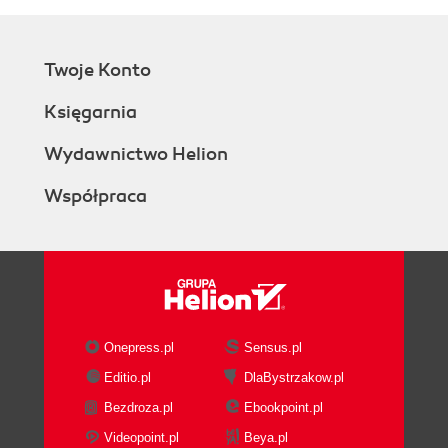
Twoje Konto
Księgarnia
Wydawnictwo Helion
Współpraca
Onepress.pl
Sensus.pl
Editio.pl
DlaBystrzakow.pl
Bezdroza.pl
Ebookpoint.pl
Videopoint.pl
Beya.pl