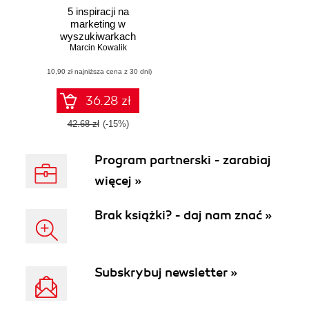
5 inspiracji na
marketing w
wyszukiwarkach
Marcin Kowalik
dla agentów
ubezpieczeniowych
(10,90 zł najniższa cena z 30 dni)
Pozyskiwanie
klientów na
ubezpieczenia w
36.28 zł
Google
42.68 zł
(-15%)
Program partnerski - zarabiaj
więcej »
Brak książki? - daj nam znać »
Subskrybuj newsletter »