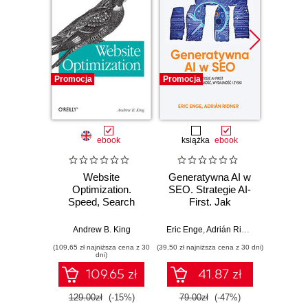
Promocja
Promocja
Promocj
ebook
książka
ebook
ksią
Website
Generatywna AI w
SEO w
Optimization.
SEO. Strategie AI-
Speed, Search
First. Jak
Artur
Engine &
zwiększyć jakość,
Conversion Rate
wydajność i zyski
Andrew B. King
Eric Enge
,
Adrián Ridner
Secrets
(109,65 zł najniższa cena z 30
(39,50 zł najniższa cena z 30 dni)
(89,50 zł naj
dni)
109.65 zł
41.87 zł
129.00zł
(-15%)
79.00zł
(-47%)
179.0