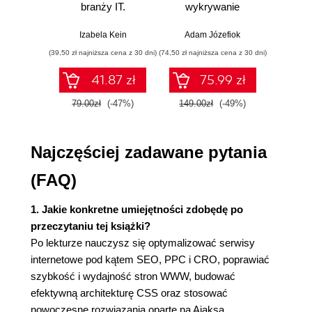
branży IT.
wykrywanie
s
Identyfikacja, wybór i analiza słów kluczowych
Praktyczne
włamań
ste
przykłady i
p
(87)
Izabela Kein
Adam Józefiok
Wito
ćwiczenia
Organizowanie i optymalizowanie grup reklam (93)
(39,50 zł najniższa cena z 30 dni)
(74,50 zł najniższa cena z 30 dni)
(29,95 zł naj
Optymalizacja reklam PPC (95)
41.87 zł
75.99 zł
Optymalizacja stron docelowych (103)
Optymalizacja stawek kosztu za kliknięcie (108)
79.00zł
(-47%)
149.00zł
(-49%)
59.9
Inne problemy związane z kampanią PPC (117)
Podsumowanie (123)
Najczęściej zadawane pytania
4. Analiza przypadku kampanii PPC:
(FAQ)
BodyGlove.com (125)
Optymalizacja kampanii PPC serwisu Body Glove
1. Jakie konkretne umiejętności zdobędę po
(125)
przeczytaniu tej książki?
Podsumowanie (132)
Po lekturze nauczysz się optymalizować serwisy
5. Optymalizacja współczynnika konwersji (133)
internetowe pod kątem SEO, PPC i CRO, poprawiać
Korzyści ze stosowania optymalizacji CRO (133)
szybkość i wydajność stron WWW, budować
Najlepsze praktyki optymalizacji CRO (134)
efektywną architekturę CSS oraz stosować
10 najważniejszych czynników wpływających na
nowoczesne rozwiązania oparte na Ajaksa.