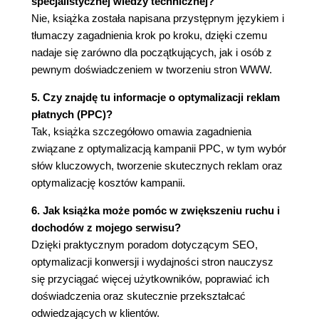
specjalistycznej wiedzy technicznej?
JavaScript (241)
Nie, książka została napisana przystępnym językiem i
Odpowiednie zastosowania technologii Ajax (241)
tłumaczy zagadnienia krok po kroku, dzięki czemu
Tworzenie własnych rozwiązań bazujących na
nadaje się zarówno dla początkujących, jak i osób z
Ajaksie (245)
pewnym doświadczeniem w tworzeniu stron WWW.
Korzystanie z bibliotek Ajaksa (249)
Optymalizacja JavaScript (253)
5. Czy znajdę tu informacje o optymalizacji reklam
Minimalizacja liczby żądań HTTP (266)
płatnych (PPC)?
Rozsądny wybór formatów danych (268)
Tak, książka szczegółowo omawia zagadnienia
Rozwiązanie problemu z pamięcią podręczną przy
związane z optymalizacją kampanii PPC, w tym wybór
korzystaniu z technologii Ajax (271)
słów kluczowych, tworzenie skutecznych reklam oraz
Rozwiązywanie problemów z rozmiarami sieci
optymalizację kosztów kampanii.
(273)
Skutki zastosowania architektury Ajax (277)
6. Jak książka może pomóc w zwiększeniu ruchu i
Podsumowanie (278)
dochodów z mojego serwisu?
Dzięki praktycznym poradom dotyczącym SEO,
9. Zaawansowana optymalizacja serwisów WWW
optymalizacji konwersji i wydajności stron nauczysz
(279)
się przyciągać więcej użytkowników, poprawiać ich
Techniki optymalizacji po stronie serwera (279)
doświadczenia oraz skutecznie przekształcać
Techniki poprawy wydajności po stronie klienta
odwiedzających w klientów.