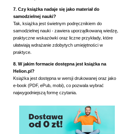
(303)
7. Czy książka nadaje się jako materiał do
Podsumowanie (317)
samodzielnej nauki?
10. Metryki optymalizacji wydajności (319)
Tak, książka jest świetnym podręcznikiem do
Metryki sukcesu serwisu internetowego (320)
samodzielnej nauki - zawiera uporządkowaną wiedzę,
Typy oprogramowania do analizy serwisów
praktyczne wskazówki oraz liczne przykłady, które
internetowych (324)
ułatwiają wdrażanie zdobytych umiejętności w
Metryki marketingu w wyszukiwarkach (332)
praktyce.
Metryki wydajności serwisów WWW (345)
8. W jakim formacie dostępna jest książka na
Podsumowanie (369)
Helion.pl?
Skorowidz (371)
Książka jest dostępna w wersji drukowanej oraz jako
e-book (PDF, ePub, mobi), co pozwala wybrać
najwygodniejszą formę czytania.