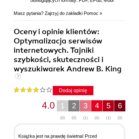
obsługujących formaty: PDF, EPub, Mobi
Masz pytania? Zajrzyj do zakładki
Pomoc
»
Oceny i opinie klientów:
Optymalizacja serwisów
internetowych. Tajniki
szybkości, skuteczności i
wyszukiwarek Andrew B. King
Dodaj opinię
4.0
1
2
3
4
5
6
(0)
(0)
(1)
(0)
(1)
(0)
Książka jest na prawdę świetna! Przed