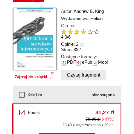
Autor:
Andrew B. King
Wydawnictwo:
Helion
Ocena:
4.0
/
6
Opinie:
2
Stron:
392
Dostępne formaty:
PDF
ePub
Mobi
Czytaj fragment
Zajrzyj do książki
Książka
niedostępna
31,27 zł
Ebook
59,00 zł
(-47%)
29,49 zł najniższa cena z 30 dni