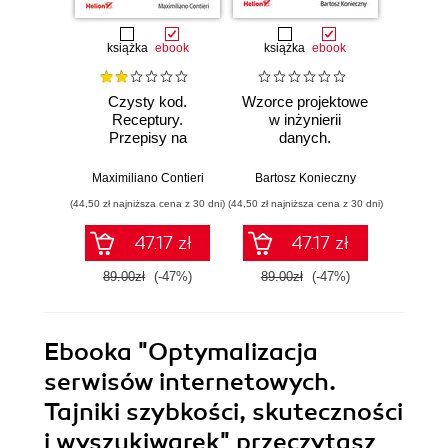
książka
ebook
książka
ebook
ksią
Czysty kod.
Wzorce projektowe
Lan
Receptury.
w inżynierii
Lan
Przepisy na
danych.
Proj
poprawienie
Sprawdzone
aplika
struktury i jakości
rozwiązania i dobre
na
Maximiliano Contieri
Bartosz Konieczny
Mayo Os
Twojego kodu
praktyki
mo
(44,50 zł najniższa cena z 30 dni)
(44,50 zł najniższa cena z 30 dni)
(39,50 zł naj
języ
p
47.17 zł
47.17 zł
89.00zł
(-47%)
89.00zł
(-47%)
79.0
Ebooka
"Optymalizacja
serwisów internetowych.
Tajniki szybkości, skuteczności
i wyszukiwarek"
przeczytasz