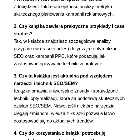
maksymalizację współczynników konwersji (140)
Zdobędziesz także umiejętność analizy metryk i
Etapy kampanii CRO (151)
skutecznego planowania kampanii reklamowych.
Podsumowanie (169)
2. Czy książka zawiera praktyczne przykłady i case
II: Optymalizacja wydajności stron WWW (171)
studies?
Tak, w książce znajdziesz szczegółowe analizy
6. Optymalizacja stron WWW (179)
przypadków (case studies) dotyczące optymalizacji
Znane problemy ze stronami WWW (180)
SEO oraz kampanii PPC, które pokazują, jak
W jaki sposób zoptymalizować szybkość stron
zastosować opisywane techniki w praktyce.
WWW? (184)
Podsumowanie (209)
3. Czy ta książka jest aktualna pod względem
7. Optymalizacja CSS (211)
narzędzi i technik SEO/SEM?
Książka omawia uniwersalne zasady i sprawdzone
Budowanie architektury CSS (211)
techniki optymalizacji, które są podstawą skutecznych
10 wskazówek optymalizacji CSS (214)
działań SEO/SEM. Nawet jeśli niektóre narzędzia
Podsumowanie (238)
ulegają zmianom, wiedza z książki pozwala łatwo
8. Optymalizacja Ajaksa (239)
dostosować się do aktualnych trendów.
Częste problemy z Ajaksem (240)
4. Czy do korzystania z książki potrzebuję
Ajax: nowa, poprawiona komunikacja bazująca na