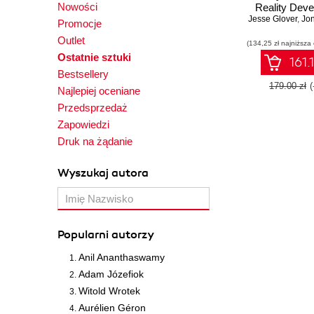
Nowości
Reality Dev
with Unity. Le
Jesse Glover
,
Jona
Promocje
power of Un
Outlet
(134,25 zł najniższa
become a 
Ostatnie sztuki
creating mixe
161.
applicat
Bestsellery
179.00 zł
Najlepiej oceniane
Przedsprzedaż
Zapowiedzi
Druk na żądanie
Wyszukaj autora
Popularni autorzy
Anil Ananthaswamy
Adam Józefiok
Witold Wrotek
Aurélien Géron