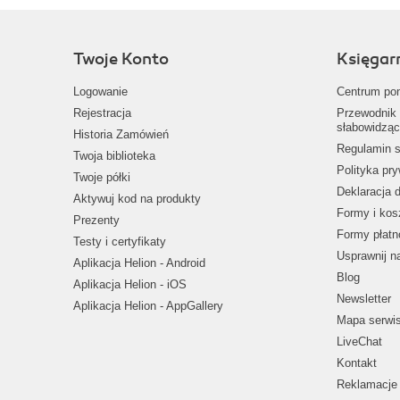
Twoje Konto
Księgar
Logowanie
Centrum po
Rejestracja
Przewodnik 
słabowidząc
Historia Zamówień
Regulamin s
Twoja biblioteka
Polityka pr
Twoje półki
Deklaracja 
Aktywuj kod na produkty
Formy i kos
Prezenty
Formy płatn
Testy i certyfikaty
Usprawnij 
Aplikacja Helion - Android
Blog
Aplikacja Helion - iOS
Newsletter
Aplikacja Helion - AppGallery
Mapa serwi
LiveChat
Kontakt
Reklamacje 