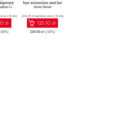
elopment
four immersive and fun
verage the
than Linowes
AR applications using
Jesse Glover
ity and
ARKit, ARCore, and
 cena z 30 dni)
pro at
(104,25 zł najniższa cena z 30 dni)
Vuforia
d reality
10 zł
125.10 zł
ions
(-10%)
139.00 zł
(-10%)