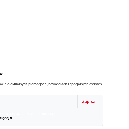
»
macje o aktualnych promocjach, nowościach i specjalnych ofertach
Zapisz
il informacje o zniżkach, promocjach
więcej »