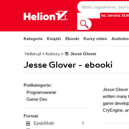
Inż. zwrotna 39,90
Kategorie
Książki
Ebooki
Kursy video
Audiobo
Helion.pl
» Autorzy
» 📚
Jesse Glover
Jesse Glover - ebooki
Podkategorie:
Jesse Glover 
Programowanie
written many 
Game Dev
game developm
CryEngine, an
Format
Epub/Mobi
2