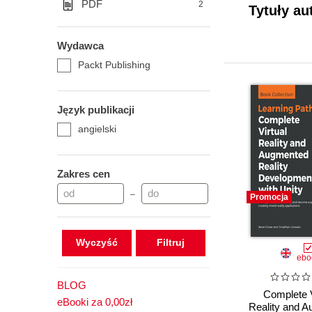
PDF
2
Tytuły au
Wydawca
Packt Publishing
Język publikacji
angielski
Zakres cen
–
Promocja
Wyczyść
ebo
BLOG
Complete V
eBooki za 0,00zł
Reality and 