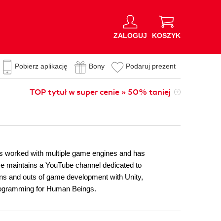
ZALOGUJ
KOSZYK
Pobierz aplikację
Bony
Podaruj prezent
TOP tytuł w super cenie » 50% taniej
as worked with multiple game engines and has
 He maintains a YouTube channel dedicated to
ins and outs of game development with Unity,
Programming for Human Beings.