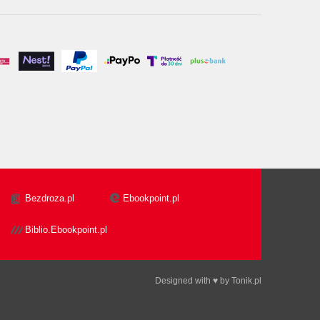
Bezdroza.pl
Ebookpoint.pl
Biblio.Ebookpoint.pl
Designed with ♥ by
Tonik.pl