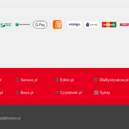
l
Sensus.pl
Editio.pl
DlaBystrzakow.pl
pl
Beya.pl
Czytalisek.pl
Sploty
il]@helion.pl