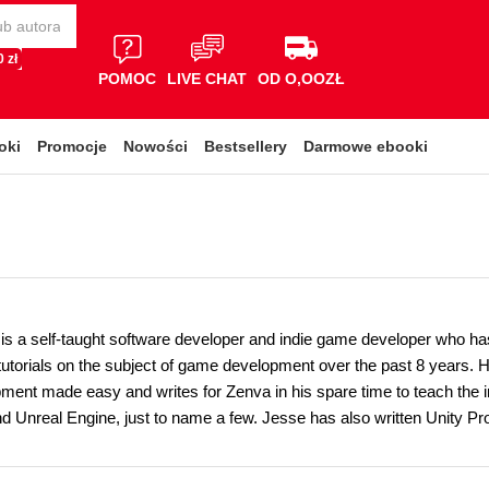
 zł
POMOC
LIVE CHAT
OD O,OOZŁ
oki
Promocje
Nowości
Bestsellery
Darmowe ebooki
is a self-taught software developer and indie game developer who h
tutorials on the subject of game development over the past 8 years.
ent made easy and writes for Zenva in his spare time to teach the 
d Unreal Engine, just to name a few. Jesse has also written Unity 