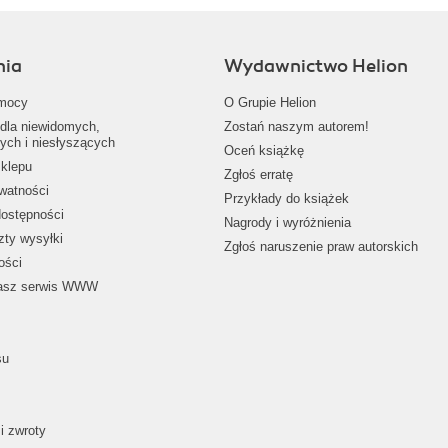
nia
Wydawnictwo Helion
mocy
O Grupie Helion
dla niewidomych,
Zostań naszym autorem!
ych i niesłyszących
Oceń książkę
klepu
Zgłoś erratę
ywatności
Przykłady do książek
dostępności
Nagrody i wyróżnienia
zty wysyłki
Zgłoś naruszenie praw autorskich
ości
nasz serwis WWW
su
i zwroty