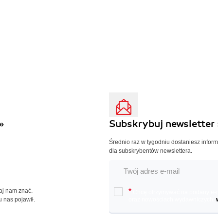
»
Subskrybuj newsletter 
Średnio raz w tygodniu dostaniesz infor
dla subskrybentów newslettera.
Daj nam znać.
*
Chcę otrzymywać na podany e-ma
u nas pojawił.
oraz nowościach wydawniczych.