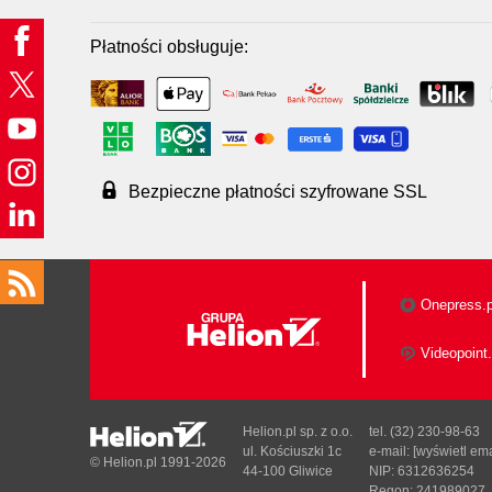
Płatności obsługuje:
Bezpieczne płatności szyfrowane SSL
Onepress.p
Videopoint.
Helion.pl sp. z o.o.
tel. (32) 230-98-63
ul. Kościuszki 1c
e-mail:
[wyświetl ema
© Helion.pl 1991-2026
44-100 Gliwice
NIP: 6312636254
Regon: 241989027