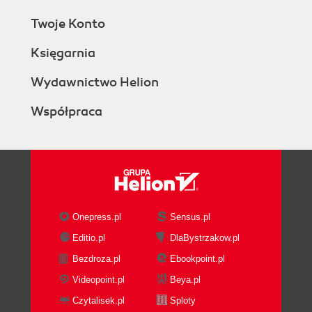
Twoje Konto
Księgarnia
Wydawnictwo Helion
Współpraca
Onepress.pl
Sensus.pl
Editio.pl
DlaBystrzakow.pl
Bezdroza.pl
Ebookpoint.pl
Videopoint.pl
Beya.pl
Czytalisek.pl
Sploty