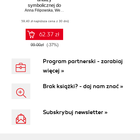
symbolicznej do
Anna Filipowska
obliczeń
,
Weronika Izydorczyk
,
Jacek Izydorczyk
,
Sławomir 
kwantowych
(59,40 zł najniższa cena z 30 dni)
62.37 zł
99.00zł
(-37%)
Program partnerski - zarabiaj
więcej »
Brak książki? - daj nam znać »
Subskrybuj newsletter »