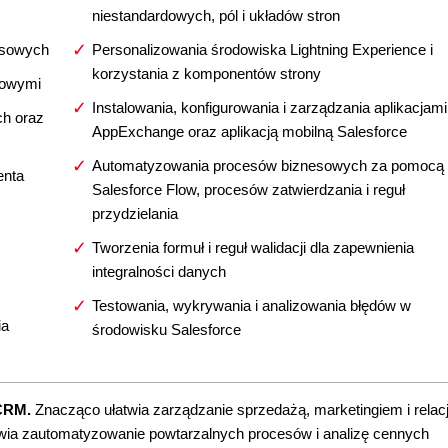
niestandardowych, pól i układów stron
nesowych
Personalizowania środowiska Lightning Experience i
korzystania z komponentów strony
sowymi
Instalowania, konfigurowania i zarządzania aplikacjami
ch oraz
AppExchange oraz aplikacją mobilną Salesforce
Automatyzowania procesów biznesowych za pomocą
enta
Salesforce Flow, procesów zatwierdzania i reguł
przydzielania
Tworzenia formuł i reguł walidacji dla zapewnienia
integralności danych
Testowania, wykrywania i analizowania błędów w
ia
środowisku Salesforce
 CRM.
Znacząco ułatwia zarządzanie sprzedażą, marketingiem i relac
liwia zautomatyzowanie powtarzalnych procesów i analizę cennych