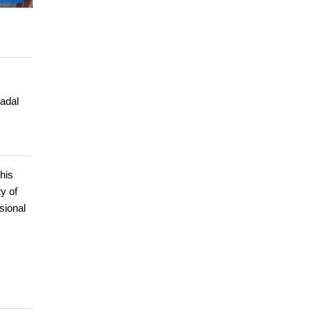
nadal
his
y of
sional