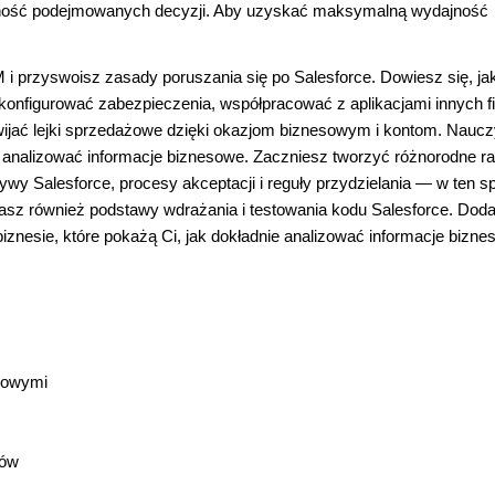
trafność podejmowanych decyzji. Aby uzyskać maksymalną wydajność
i przyswoisz zasady poruszania się po Salesforce. Dowiesz się, ja
 konfigurować zabezpieczenia, współpracować z aplikacjami innych f
ijać lejki sprzedażowe dzięki okazjom biznesowym i kontom. Naucz
analizować informacje biznesowe. Zaczniesz tworzyć różnorodne rap
pływy Salesforce, procesy akceptacji i reguły przydzielania ― w ten 
z również podstawy wdrażania i testowania kodu Salesforce. Dod
znesie, które pokażą Ci, jak dokładnie analizować informacje bizne
sowymi
tów