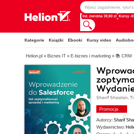
Inż. zwrotna 39,90 zł
Kursy -
Kategorie
Książki
Ebooki
Kursy video
Audiobo
Helion.pl
»
Biznes IT
»
E-biznes i marketing
»
📚 CRM
Wprowadz
zoptymal
Wydanie 
Sharif Shaalan, T
Promocja
Autorzy:
Sharif Sha
Wydawnictwo:
Heli