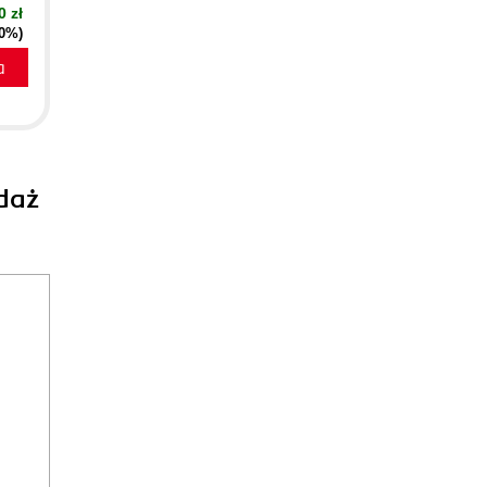
0 zł
40%)
a
daż