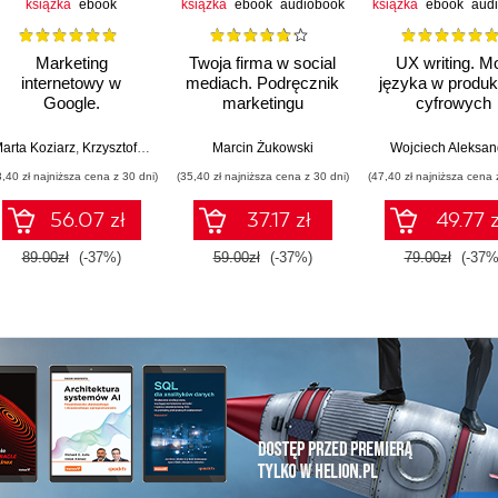
książka
ebook
książka
ebook
audiobook
książka
ebook
aud
Marketing
Twoja firma w social
UX writing. M
internetowy w
mediach. Podręcznik
języka w produk
Google.
marketingu
cyfrowych
Pozycjonowanie, Ads
internetowego dla
& Google Analytics 4
małych i średnich
arta Koziarz
,
Krzysztof Marzec
,
Tomasz Trzósło
Marcin Żukowski
Wojciech Aleksan
dla biznesu, e-
przedsiębiorstw.
3,40 zł najniższa cena z 30 dni)
(35,40 zł najniższa cena z 30 dni)
(47,40 zł najniższa cena 
commerce,
Wydanie IV
marketerów. Wydanie
poszerzone
56.07 zł
37.17 zł
49.77 z
II zaktualizowane i
rozszerzone
89.00zł
(-37%)
59.00zł
(-37%)
79.00zł
(-37%