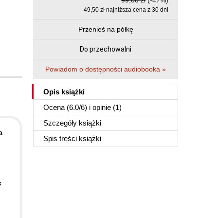
99,00 zł
(-47%)
49,50 zł najniższa cena z 30 dni
Przenieś na półkę
Do przechowalni
Powiadom o dostępności audiobooka »
Opis
książki
Ocena (
6.0
/
6
) i opinie (1)
Szczegóły
książki
a
Spis treści
książki
k