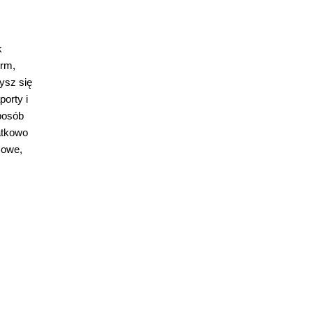
k
irm,
ysz się
orty i
sposób
atkowo
sowe,