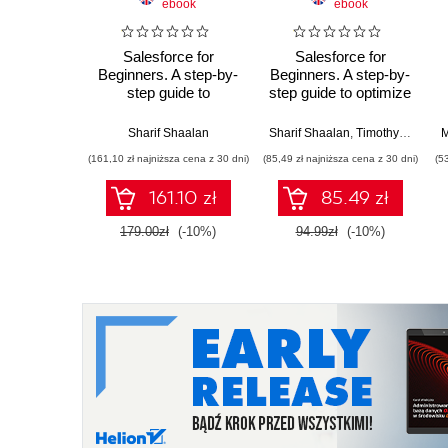
ebook
ebook
Salesforce for
Salesforce for
Beginners. A step-by-
Beginners. A step-by-
step guide to
step guide to optimize
creating, managing,
sales and marketing
and automating sales
and automate
Sharif Shaalan
Sharif Shaalan
,
Timothy Royer
M
and marketing
business processes
(161,10 zł najniższa cena z 30 dni)
(85,49 zł najniższa cena z 30 dni)
(5
processes
with the Salesforce
platform - Second
161.10 zł
85.49 zł
Edition
179.00zł
(-10%)
94.99zł
(-10%)