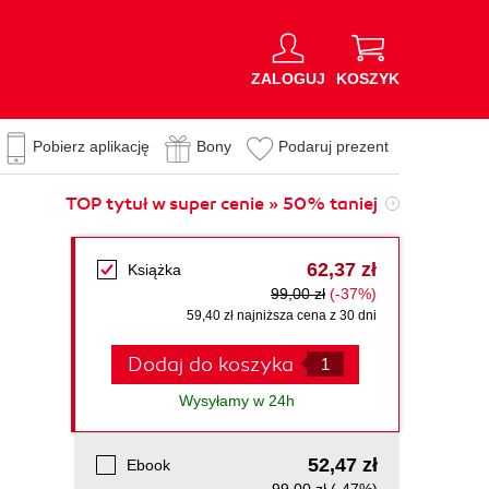
ZALOGUJ
KOSZYK
Pobierz aplikację
Bony
Podaruj prezent
TOP tytuł w super cenie » 50% taniej
62,37 zł
Książka
99,00 zł
(-37%)
59,40 zł najniższa cena z 30 dni
Dodaj do koszyka
Wysyłamy w 24h
52,47 zł
Ebook