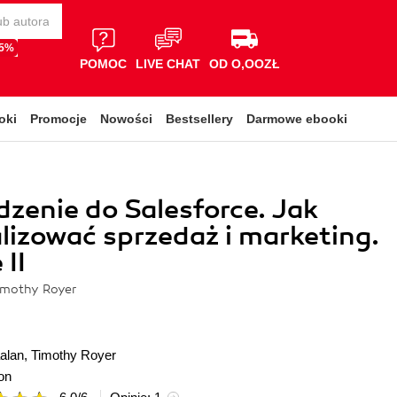
65%
POMOC
LIVE CHAT
OD O,OOZŁ
oki
Promocje
Nowości
Bestsellery
Darmowe ebooki
enie do Salesforce. Jak
izować sprzedaż i marketing.
II
imothy Royer
alan
,
Timothy Royer
on