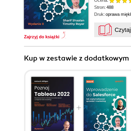
Ocena:
Stron:
488
Druk:
oprawa mięk
Czyta
Zajrzyj do książki
Kup w zestawie z dodatkowym 