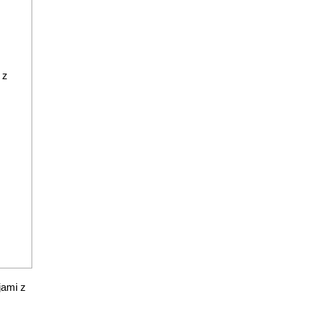
 z
jami z