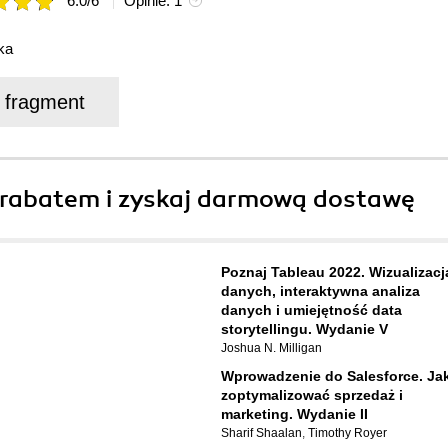
6.0
/
6
Opinie:
1
ka
j fragment
rabatem i zyskaj darmową dostawę
Poznaj Tableau 2022. Wizualizacj
danych, interaktywna analiza
danych i umiejętność data
storytellingu. Wydanie V
Joshua N. Milligan
Wprowadzenie do Salesforce. Ja
zoptymalizować sprzedaż i
marketing. Wydanie II
Sharif Shaalan
,
Timothy Royer