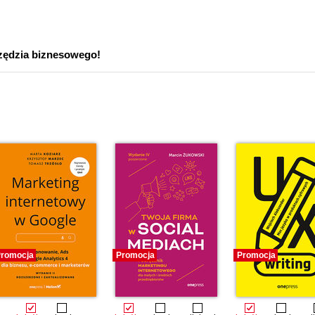
rzędzia biznesowego!
romocja
Promocja
Promocja