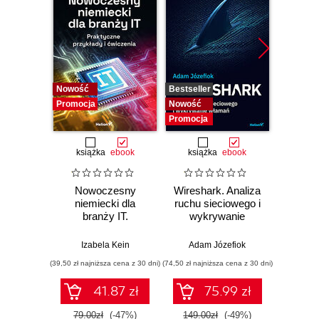
Nowość
Bestseller
Bestselle
Promocja
Nowość
Nowość
Promocja
Promocj
książka
ebook
książka
ebook
ksią
Nowoczesny
Wireshark. Analiza
Aut
niemiecki dla
ruchu sieciowego i
prze
branży IT.
wykrywanie
s
Praktyczne
włamań
ste
przykłady i
p
Izabela Kein
Adam Józefiok
Wito
ćwiczenia
(39,50 zł najniższa cena z 30 dni)
(74,50 zł najniższa cena z 30 dni)
(29,95 zł naj
41.87 zł
75.99 zł
79.00zł
(-47%)
149.00zł
(-49%)
59.9