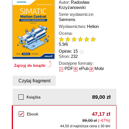
Autor:
Radosław
Krzyżanowski
Serie wydawnicze:
Siemens
Wydawnictwo:
Helion
Ocena:
5.9
/
6
Opinie:
15
Stron:
232
Dostępne formaty:
Zajrzyj do książki
PDF
ePub
Mobi
Czytaj fragment
89,00 zł
Książka
47,17 zł
Ebook
89,00 zł
(-47%)
44,50 zł najniższa cena z 30 dni