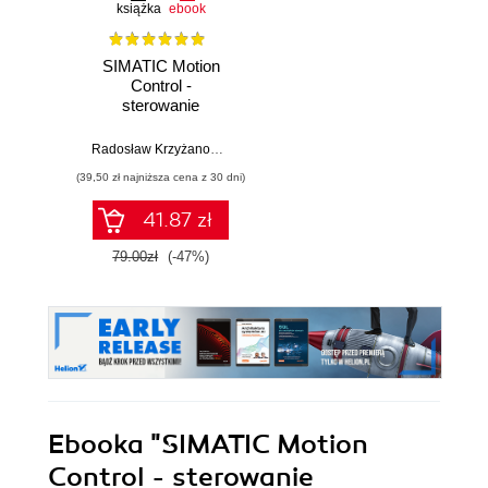
książka
ebook
SIMATIC Motion
Control -
sterowanie
serwonapędami.
Teoria. Aplikacje.
Radosław Krzyżanowski
Ćwiczenia
(39,50 zł najniższa cena z 30 dni)
41.87 zł
79.00zł
(-47%)
Ebooka
"SIMATIC Motion
Control - sterowanie