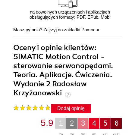
na dowolnych urządzeniach i aplikacjach
obsługujących formaty: PDF, EPub, Mobi
Masz pytania? Zajrzyj do zakładki
Pomoc
»
Oceny i opinie klientów:
SIMATIC Motion Control -
sterowanie serwonapędami.
Teoria. Aplikacje. Ćwiczenia.
Wydanie 2 Radosław
Krzyżanowski
Dodaj opinię
5.9
1
2
3
4
5
6