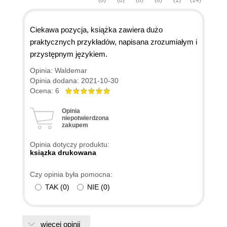
(0)
(0)
(0)
(0)
(1)
(14)
Ciekawa pozycja, książka zawiera dużo
praktycznych przykładów, napisana zrozumiałym i
przystępnym językiem.
Opinia: Waldemar
Opinia dodana: 2021-10-30
Ocena: 6
Opinia
niepotwierdzona
zakupem
Opinia dotyczy produktu:
ksiązka drukowana
Czy opinia była pomocna:
TAK
(
0
)
NIE
(
0
)
więcej opinii