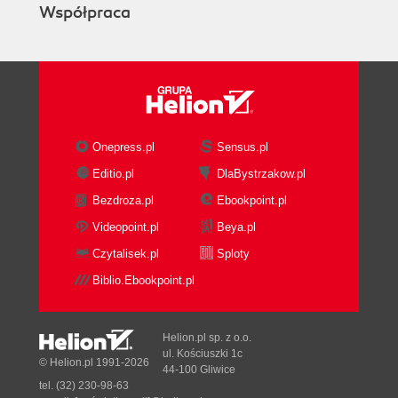
Współpraca
Onepress.pl
Sensus.pl
Editio.pl
DlaBystrzakow.pl
Bezdroza.pl
Ebookpoint.pl
Videopoint.pl
Beya.pl
Czytalisek.pl
Sploty
Biblio.Ebookpoint.pl
Helion.pl sp. z o.o.
ul. Kościuszki 1c
© Helion.pl 1991-2026
44-100 Gliwice
tel. (32) 230-98-63