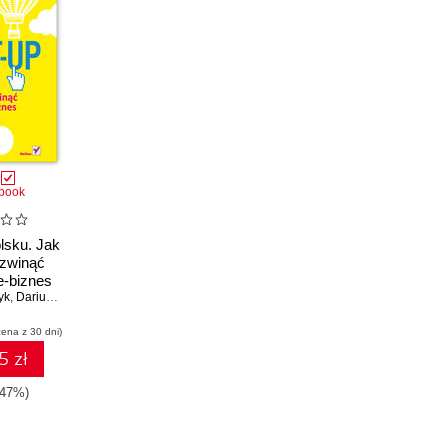
book
olsku. Jak
ozwinąć
-biznes
yk
,
Dariusz Nawojczyk
cena z 30 dni)
5 zł
-47%)