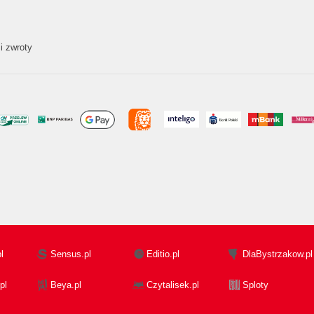
i zwroty
l
Sensus.pl
Editio.pl
DlaBystrzakow.pl
pl
Beya.pl
Czytalisek.pl
Sploty