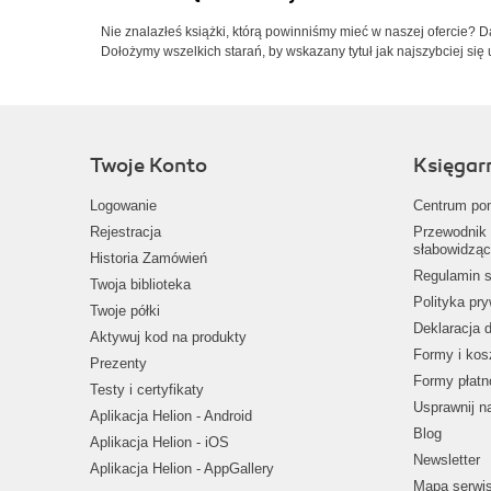
Nie znalazłeś książki, którą powinniśmy mieć w naszej ofercie? 
Dołożymy wszelkich starań, by wskazany tytuł jak najszybciej się 
Twoje Konto
Księgar
Logowanie
Centrum po
Rejestracja
Przewodnik 
słabowidząc
Historia Zamówień
Regulamin s
Twoja biblioteka
Polityka pr
Twoje półki
Deklaracja 
Aktywuj kod na produkty
Formy i kos
Prezenty
Formy płatn
Testy i certyfikaty
Usprawnij 
Aplikacja Helion - Android
Blog
Aplikacja Helion - iOS
Newsletter
Aplikacja Helion - AppGallery
Mapa serwi