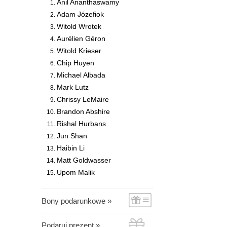
Anil Ananthaswamy
Adam Józefiok
Witold Wrotek
Aurélien Géron
Witold Krieser
Chip Huyen
Michael Albada
Mark Lutz
Chrissy LeMaire
Brandon Abshire
Rishal Hurbans
Jun Shan
Haibin Li
Matt Goldwasser
Upom Malik
Bony podarunkowe »
Podaruj prezent »