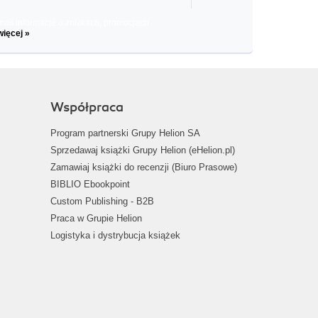
il informacje o zniżkach, promocjach
więcej »
Współpraca
Program partnerski Grupy Helion SA
Sprzedawaj książki Grupy Helion (eHelion.pl)
Zamawiaj książki do recenzji (Biuro Prasowe)
BIBLIO Ebookpoint
Custom Publishing - B2B
Praca w Grupie Helion
Logistyka i dystrybucja książek