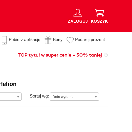
ZALOGUJ
KOSZYK
Pobierz aplikację
Bony
Podaruj prezent
TOP tytuł w super cenie » 50% taniej
Helion
Data wydania
Sortuj wg:
Data wydania