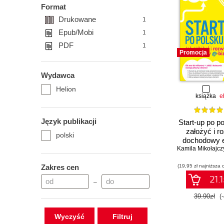
Format
Drukowane
1
Epub/Mobi
1
PDF
1
Promocja
Wydawca
Helion
książka
e
Język publikacji
Start-up po p
założyć i r
polski
dochodowy e
Kamila Mikołajcz
Zakres cen
(19,95 zł najniższa 
21.1
–
39.90zł
(
Wyczyść