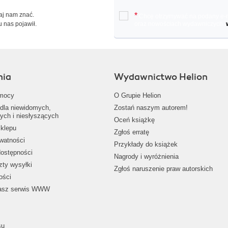
Daj nam znać.
*
Chcę otrzymywać na podany e-ma
u nas pojawił.
oraz nowościach wydawniczych.
nia
Wydawnictwo Helion
mocy
O Grupie Helion
dla niewidomych,
Zostań naszym autorem!
ych i niesłyszących
Oceń książkę
klepu
Zgłoś erratę
ywatności
Przykłady do książek
dostępności
Nagrody i wyróżnienia
zty wysyłki
Zgłoś naruszenie praw autorskich
ości
nasz serwis WWW
su