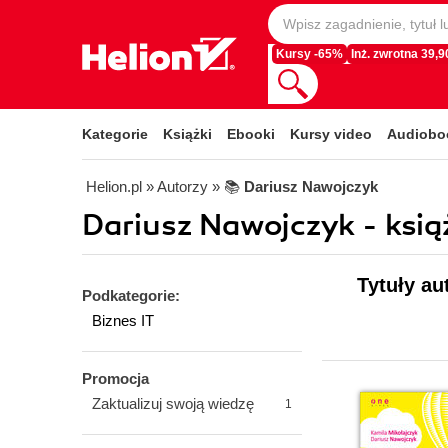
Kursy -65%
Inż. zwrotna 39,90
Kategorie
Książki
Ebooki
Kursy video
Audiobo
Helion.pl
» Autorzy
» 📚
Dariusz Nawojczyk
Dariusz Nawojczyk - ksią
Tytuły au
Podkategorie:
Biznes IT
Promocja
Zaktualizuj swoją wiedzę
1