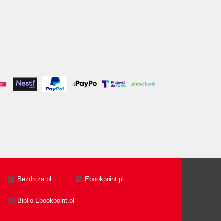
Bezdroza.pl
Ebookpoint.pl
Biblio.Ebookpoint.pl