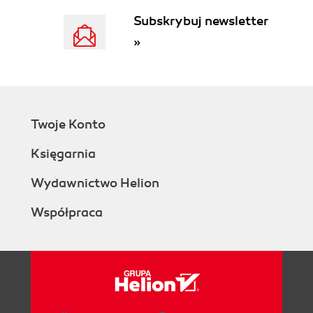
Zasłużony opozycjonista i. chu*
Subskrybuj newsletter
Walczysz, walczysz, ale nie zapominasz o
wakacjach
»
A jeśli jedno mówisz, a drugie robisz?
I wtedy wchodzę ja.
Cały na biało się nie da
Wpadki poważne i mniej
A na koniec pan z imieniem i nazwiskiem
Twoje Konto
Rozdział 5. Jeszcze raz, powtórz, czyli zakończenie
Księgarnia
Podziękowania
Wydawnictwo Helion
Współpraca