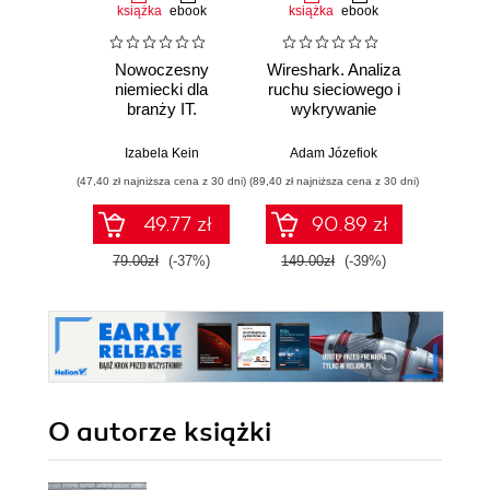
książka
ebook
książka
ebook
ksią
Nowoczesny
Wireshark. Analiza
Bill G
niemiecki dla
ruchu sieciowego i
Władza
branży IT.
wykrywanie
O w
Praktyczne
włamań
biznes
przykłady i
n
Izabela Kein
Adam Józefiok
Anup
ćwiczenia
(47,40 zł najniższa cena z 30 dni)
(89,40 zł najniższa cena z 30 dni)
(35,94 zł naj
49.77 zł
90.89 zł
79.00zł
(-37%)
149.00zł
(-39%)
59.9
O autorze
książki