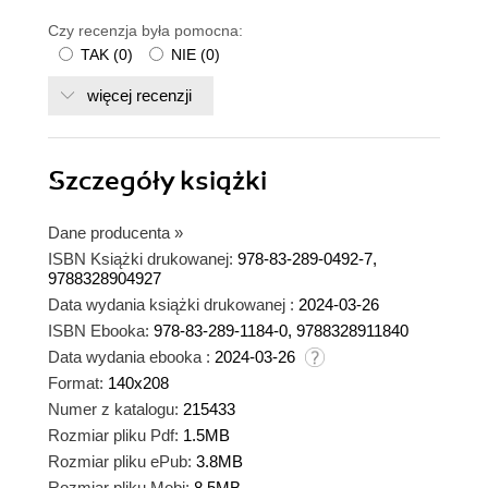
Czy recenzja była pomocna:
TAK
(
0
)
NIE
(
0
)
więcej recenzji
Szczegóły
książki
Dane producenta
»
ISBN Książki drukowanej:
978-83-289-0492-7,
9788328904927
Data wydania książki drukowanej :
2024-03-26
ISBN Ebooka:
978-83-289-1184-0, 9788328911840
Data wydania ebooka :
2024-03-26
Format:
140x208
Numer z katalogu:
215433
Rozmiar pliku Pdf:
1.5MB
Rozmiar pliku ePub:
3.8MB
Rozmiar pliku Mobi:
8.5MB