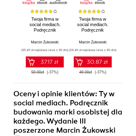
książka
ebook
audiobook
książka
ebook
książka
e
Twoja firma w
Twoja firma w
Twoj
social mediach.
social mediach.
socia
Podręcznik
Podręcznik
Pod
marketingu
marketingu
ma
internetowego dla
internetowego dla
intern
Marcin Żukowski
Marcin Żukowski
Marci
małych i średnich
małych i średnich
małych
(35,40 zł najniższa cena z 30 dni)
(29,40 zł najniższa cena z 30 dni)
(23,94 zł naj
przedsiębiorstw.
przedsiębiorstw.
przed
Wydanie IV
Wydanie III
Wy
37.17 zł
30.87 zł
poszerzone
59.00zł
(-37%)
49.00zł
(-37%)
39.9
Oceny i opinie klientów: Ty w
social mediach. Podręcznik
budowania marki osobistej dla
każdego. Wydanie III
poszerzone Marcin Żukowski