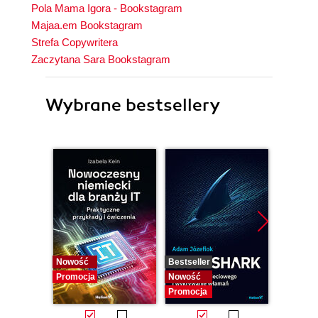
Pola Mama Igora - Bookstagram
Majaa.em Bookstagram
Strefa Copywritera
Zaczytana Sara Bookstagram
Wybrane bestsellery
Nowość
Bestseller
Nowość
Promocja
Nowość
Promocj
Promocja