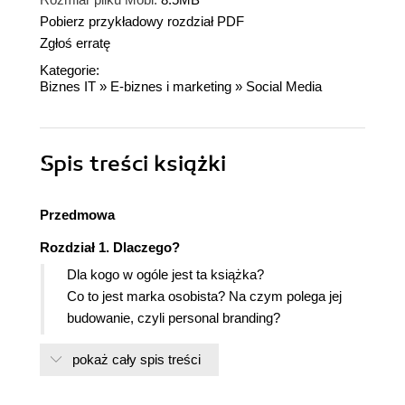
Pobierz przykładowy rozdział PDF
Zgłoś erratę
Kategorie:
Biznes IT
»
E-biznes i marketing
»
Social Media
Spis treści
książki
Przedmowa
Rozdział 1. Dlaczego?
Dla kogo w ogóle jest ta książka?
Co to jest marka osobista? Na czym polega jej
budowanie, czyli personal branding?
Dlaczego akurat dziś?
pokaż cały spis treści
Kim jesteś? Odnajdź siebie i podążaj swoją
ścieżką
Co mają do tego te media społecznościowe?