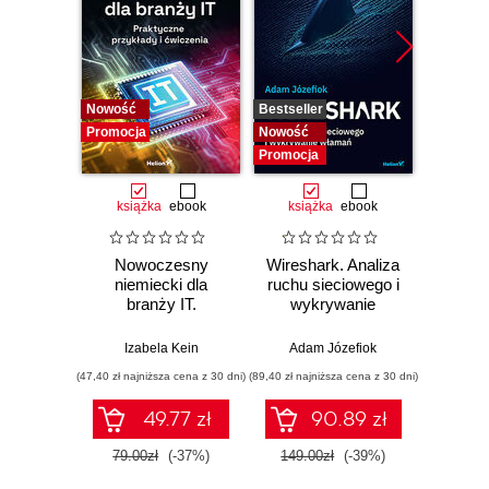
Nowość
Bestseller
Nowość
Promocja
Nowość
Promocj
Promocja
książka
ebook
książka
ebook
ksią
Nowoczesny
Wireshark. Analiza
Bill G
niemiecki dla
ruchu sieciowego i
Władza
branży IT.
wykrywanie
O w
Praktyczne
włamań
biznes
przykłady i
n
Izabela Kein
Adam Józefiok
Anup
ćwiczenia
(47,40 zł najniższa cena z 30 dni)
(89,40 zł najniższa cena z 30 dni)
(35,94 zł naj
49.77 zł
90.89 zł
79.00zł
(-37%)
149.00zł
(-39%)
59.9