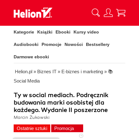
Kategorie
Książki
Ebooki
Kursy video
Audiobooki
Promocje
Nowości
Bestsellery
Darmowe ebooki
Helion.pl
»
Biznes IT
»
E-biznes i marketing
»
📚
Social Media
Ty w social mediach. Podręcznik
budowania marki osobistej dla
każdego. Wydanie II poszerzone
Marcin Żukowski
Ostatnie sztuki
Promocja