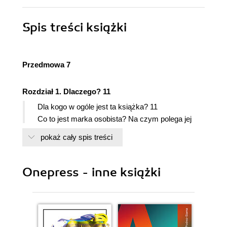
Spis treści
książki
Przedmowa 7
Rozdział 1. Dlaczego? 11
Dla kogo w ogóle jest ta książka? 11
Co to jest marka osobista? Na czym polega jej
budowanie, czyli personal branding? 19
pokaż cały spis treści
Dlaczego akurat dziś? 23
Kim jesteś? Odnajdź siebie i podążaj swoją
ścieżką 27
Onepress - inne książki
Co mają do tego te media społecznościowe? 34
Najważniejszy trik dla Ciebie 36
Rozdział 2. Jak? 41
Jak stworzyć markę osobistą? 41