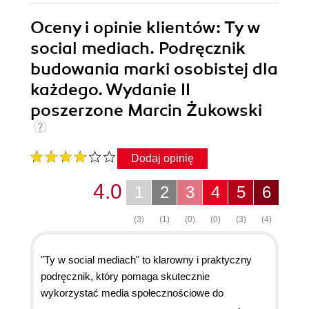
Oceny i opinie klientów: Ty w
social mediach. Podręcznik
budowania marki osobistej dla
każdego. Wydanie II
poszerzone Marcin Żukowski
Dodaj opinię
4.0
1
2
3
4
5
6
(3)
(1)
(0)
(0)
(3)
(4)
"Ty w social mediach" to klarowny i praktyczny
podręcznik, który pomaga skutecznie
wykorzystać media społecznościowe do