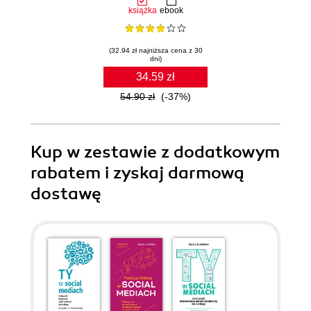
książka
ebook
(32.94 zł najniższa cena z 30
dni)
34.59 zł
54.90 zł
(-37%)
Kup w zestawie z dodatkowym
rabatem i zyskaj darmową
dostawę