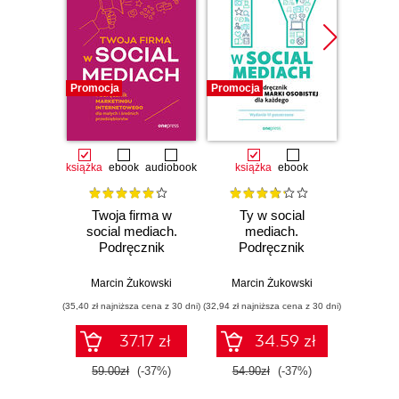
Promocja
Promocja
Promocj
książka
ebook
audiobook
książka
ebook
ksią
Twoja firma w
Ty w social
Twoj
social mediach.
mediach.
socia
Podręcznik
Podręcznik
Pod
marketingu
budowania marki
ma
internetowego dla
osobistej dla
intern
Marcin Żukowski
Marcin Żukowski
Marci
małych i średnich
każdego. Wydanie
małych
(35,40 zł najniższa cena z 30 dni)
(32,94 zł najniższa cena z 30 dni)
(29,40 zł naj
przedsiębiorstw.
III poszerzone
przed
Wydanie IV
Wyd
37.17 zł
34.59 zł
poszerzone
59.00zł
(-37%)
54.90zł
(-37%)
49.0