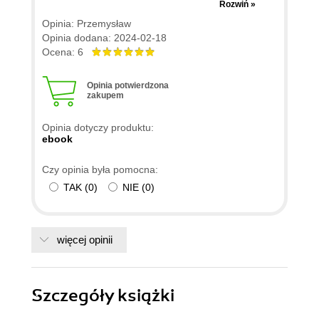
budowania własnej marki osobistej. Zawiera
Rozwiń »
aktualne informacje i konkretne wskazówki, które
Opinia: Przemysław
można od razu wdrożyć w życie. Idealny dla
Opinia dodana: 2024-02-18
wszystkich, którzy chcą osiągnąć sukces online.
Ocena: 6
Opinia potwierdzona
zakupem
Opinia dotyczy produktu:
ebook
Czy opinia była pomocna:
TAK
(
0
)
NIE
(
0
)
więcej opinii
Szczegóły
książki