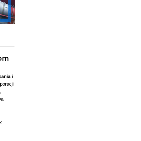
mom
ania i
poracji
,
wa
z