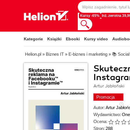
Kursy -65%
Inż. zwrotna 39,90
Kategorie
Książki
Ebooki
Kursy video
Audiobo
Helion.pl
»
Biznes IT
»
E-biznes i marketing
»
📚 Socia
Skuteczn
Instagra
Artur Jabłoński
Promocja
Autor:
Artur Jabłoń
Wydawnictwo:
One
Ocena:
Stron:
288