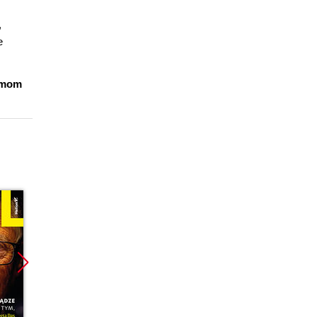
,
e
lamom
Bestseller
Promocja
Promoc