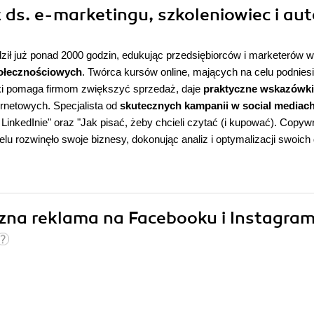
 ds. e-marketingu, szkoleniowiec i aut
dził już ponad 2000 godzin, edukując przedsiębiorców i marketerów w
ołecznościowych
. Twórca kursów online, mających na celu podniesi
ski pomaga firmom zwiększyć sprzedaż, daje
praktyczne wskazówki
ternetowych. Specjalista od
skutecznych kampanii w social mediac
LinkedInie
" oraz "
Jak pisać, żeby chcieli czytać (i kupować). Copywr
elu rozwinęło swoje biznesy, dokonując analiz i optymalizacji swoich 
czna reklama na Facebooku i Instagram