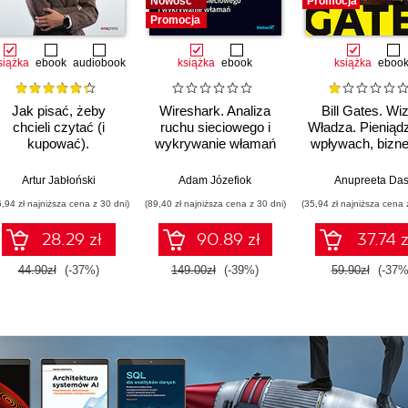
Nowość
Promocja
Promocja
siążka
ebook
audiobook
książka
ebook
książka
eboo
Jak pisać, żeby
Wireshark. Analiza
Bill Gates. Wiz
chcieli czytać (i
ruchu sieciowego i
Władza. Pieniąd
kupować).
wykrywanie włamań
wpływach, bizne
Copywriting &
tym, co nieja
Webwriting
Artur Jabłoński
Adam Józefiok
Anupreeta Da
6,94 zł najniższa cena z 30 dni)
(89,40 zł najniższa cena z 30 dni)
(35,94 zł najniższa cena 
28.29 zł
90.89 zł
37.74 z
44.90zł
(-37%)
149.00zł
(-39%)
59.90zł
(-37%