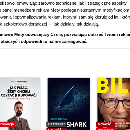
leksowo, omawiając zarówno techniczne, jak i strategiczne aspekty
że panel menedżera reklam Mety podlega nieustannym modyfikacjom
owania i optymalizowania reklam, którymi sam się kieruję od lat i któr
e szkoleniowo-doradczej ― jak działały, tak działają.
eklamowe Mety odwdzięczy Ci się, pozwalając dotrzeć Twoim rek
 zobaczyć i odpowiednio na nie zareagować.
romocja
Bestseller
Nowość