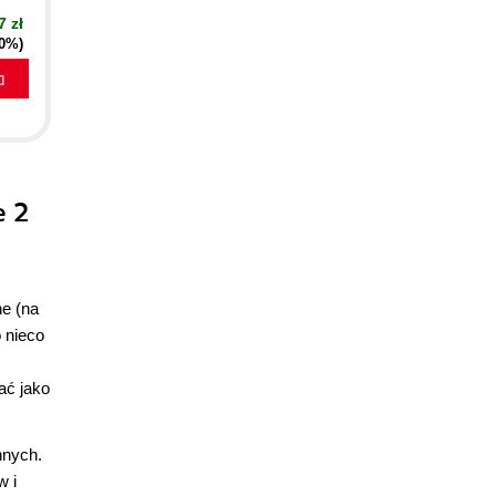
7 zł
40%)
a
e 2
ne (na
 nieco
ać jako
nnych.
w i