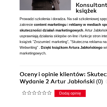
Konsultant
książek
Prowadzi szkolenia i doradza. Na sali szkoleniowej spę
zakresie
content marketingu
i
reklamy w mediach sp
skuteczności działań marketingowych
. Artur Jabłoń
usprawniają działania sklepów on-line i funkcje stron in
książek "
Zrozumieć marketing
", "
Skuteczna reklama na 
Webwriting
" .
Dzięki książkom Artura Jabłońskiego
wi
marketingowych.
Oceny i opinie klientów: Skute
Wydanie 2 Artur Jabłoński
(0)
Dodaj opinię