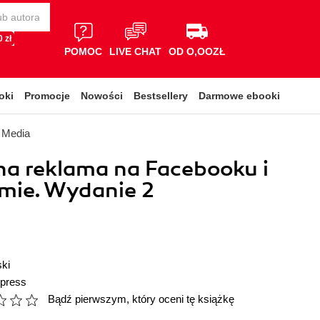
 zł
POMOC
LIVE CHAT
OD O,OOZŁ
oki
Promocje
Nowości
Bestsellery
Darmowe ebooki
l Media
a reklama na Facebooku i
mie. Wydanie 2
ski
press
Bądź pierwszym, który oceni tę książkę