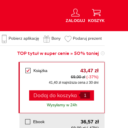
ZALOGUJ
KOSZYK
Pobierz aplikację
Bony
Podaruj prezent
TOP tytuł w super cenie » 50% taniej
43,47 zł
Książka
69,00 zł
(-37%)
41,40 zł najniższa cena z 30 dni
Dodaj do koszyka
Wysyłamy w 24h
36,57 zł
Ebook