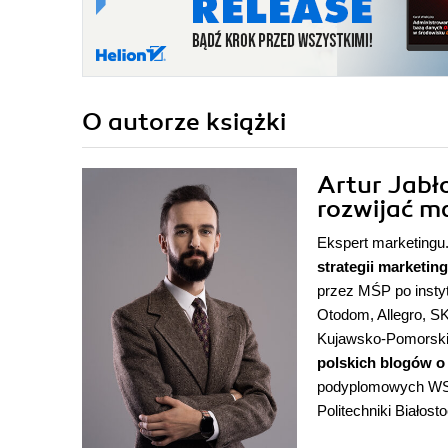
O autorze
książki
Artur Jabł
rozwijać m
Ekspert marketingu.
strategii marketi
przez MŚP po instyt
Otodom, Allegro, 
Kujawsko-Pomorskieg
polskich blogów o
podyplomowych WSB
Politechniki Białost