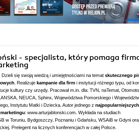
oński - specjalista, który pomaga fir
arketing
 Dzieli się swoją wiedzą i umiejętnościami na temat
skutecznego pis
ngowych
. Realizuje
kampanie dla firm
i instytucji różnego typu, od kor
ucje kultury czy urzędy. Pracował m.in. dla: TVN, naTemat, Otomoto
SKANSKA, NEUCA, Sphinx, Województwa Pomorskiego i Województ
o, Instytutu Matki i Dziecka. Autor jednego z
najpopularniejszych
 marketingu
:
www.arturjablonski.com.
Wykłada na studiach
 w Toruniu, Bydgoszczy, Poznaniu i Gdańsku, WSAiB w Gdyni ora
ockiej. Prelegent na licznych konferencjach w całej Polsce.