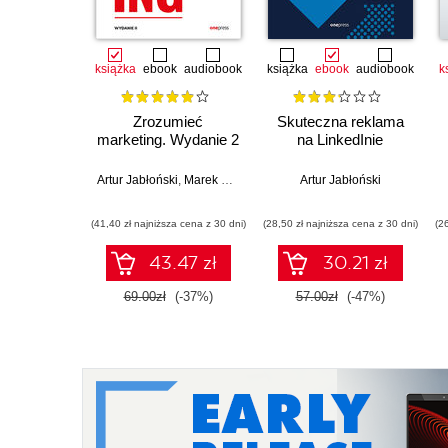
książka
ebook
audiobook
książka
ebook
audiobook
k
Zrozumieć
Skuteczna reklama
marketing. Wydanie 2
na LinkedInie
Artur Jabłoński
,
Marek Piasek
Artur Jabłoński
(41,40 zł najniższa cena z 30 dni)
(28,50 zł najniższa cena z 30 dni)
(2
43.47 zł
30.21 zł
69.00zł
(-37%)
57.00zł
(-47%)