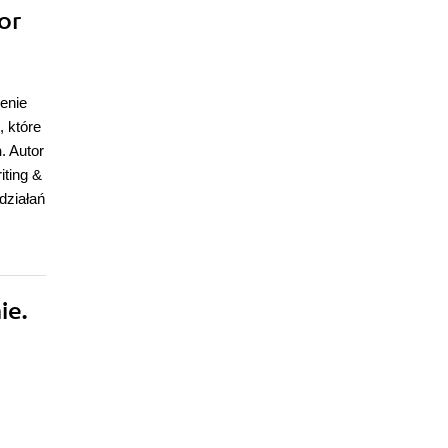
or
enie
, które
h
. Autor
iting &
działań
ie.