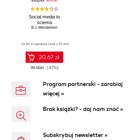
książka
ebook
Social media to
ściema
B.J. Mendelson
(19,50 zł najniższa cena z 30 dni)
20.67 zł
39.00zł
(-47%)
Program partnerski - zarabiaj
więcej »
Brak książki? - daj nam znać »
Subskrybuj newsletter »