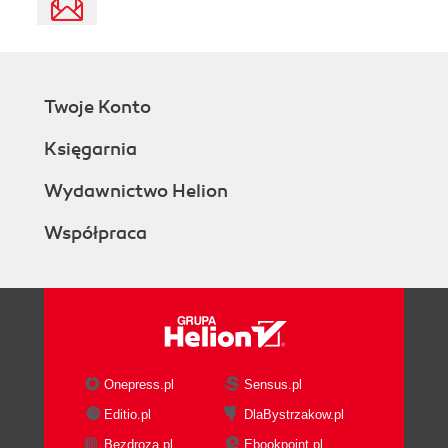
Twoje Konto
Księgarnia
Wydawnictwo Helion
Współpraca
Onepress.pl
Sensus.pl
Editio.pl
DlaBystrzakow.pl
Bezdroza.pl
Ebookpoint.pl