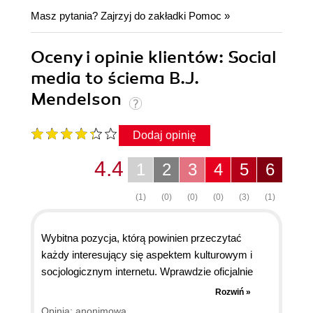
Masz pytania? Zajrzyj do zakładki
Pomoc
»
Oceny i opinie klientów: Social
media to ściema B.J.
Mendelson
Dodaj opinię
4.4
1
2
3
4
5
6
(1)
(0)
(0)
(0)
(3)
(1)
Wybitna pozycja, którą powinien przeczytać
każdy interesujący się aspektem kulturowym i
socjologicznym internetu. Wprawdzie oficjalnie
dedykowana jest marketingowcom, ale nie powinni
Rozwiń »
oni tego czytać - może bardzo frustrować. Lekka
Opinia: anonimowa