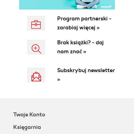
siedmiu prostych krokach (137)
Program partnerski -
16. A odpowiedź brzmi... (145)
zarabiaj więcej »
CZĘŚĆ CZWARTA. CO NAPRAWDĘ DZIAŁA W
Brak książki? - daj
INTERNECIE?
nam znać »
17. Wszystko, co kiedykolwiek trzeba Ci będzie
wiedzieć o marketingu (161)
Subskrybuj newsletter
18. Podsumowanie (179)
»
19. Manifest przeciwko mediom społecznościowym
(187)
Podziękowania (199)
Twoje Konto
Przypisy (205)
Księgarnia