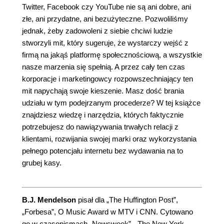
Twitter, Facebook czy YouTube nie są ani dobre, ani
złe, ani przydatne, ani bezużyteczne. Pozwoliliśmy
jednak, żeby zadowoleni z siebie chciwi ludzie
stworzyli mit, który sugeruje, że wystarczy wejść z
firmą na jakąś platformę społecznościową, a wszystkie
nasze marzenia się spełnią. A przez cały ten czas
korporacje i marketingowcy rozpowszechniający ten
mit napychają swoje kieszenie. Masz dość brania
udziału w tym podejrzanym procederze? W tej książce
znajdziesz wiedzę i narzędzia, których faktycznie
potrzebujesz do nawiązywania trwałych relacji z
klientami, rozwijania swojej marki oraz wykorzystania
pełnego potencjału internetu bez wydawania na to
grubej kasy.
B.J. Mendelson
pisał dla „The Huffington Post”,
„Forbesa”, O Music Award w MTV i CNN. Cytowano
go w czasopismach „Newsweek”, „The New York