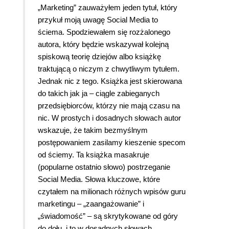
„Marketing” zauważyłem jeden tytuł, który
przykuł moją uwagę Social Media to
ściema. Spodziewałem się rozżalonego
autora, który będzie wskazywał kolejną
spiskową teorię dziejów albo książkę
traktującą o niczym z chwytliwym tytułem.
Jednak nic z tego. Książka jest skierowana
do takich jak ja – ciągle zabieganych
przedsiębiorców, którzy nie mają czasu na
nic. W prostych i dosadnych słowach autor
wskazuje, że takim bezmyślnym
postępowaniem zasilamy kieszenie specom
od ściemy. Ta książka masakruje
(popularne ostatnio słowo) postrzeganie
Social Media. Słowa kluczowe, które
czytałem na milionach różnych wpisów guru
marketingu – „zaangażowanie” i
„świadomość” – są skrytykowane od góry
do dołu, i to w dosadnych słowach.