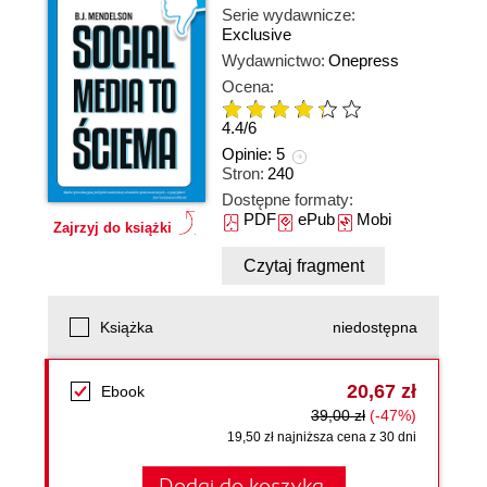
Serie wydawnicze:
Exclusive
Wydawnictwo:
Onepress
Ocena:
4.4
/
6
Opinie:
5
Stron:
240
Dostępne formaty:
PDF
ePub
Mobi
Zajrzyj do książki
Czytaj fragment
Książka
niedostępna
20,67 zł
Ebook
39,00 zł
(-47%)
19,50 zł najniższa cena z 30 dni
Dodaj do koszyka