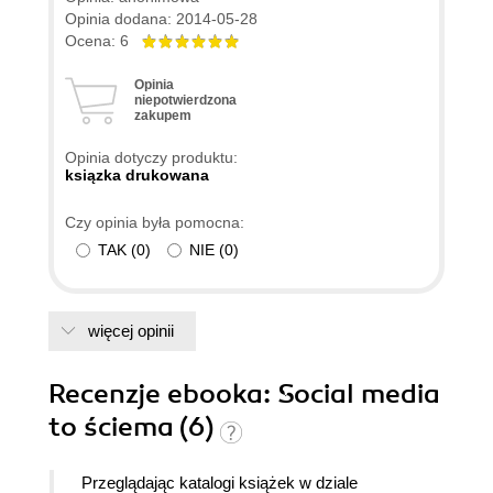
forma felietonu sprawia, że książkę czyta się
Opinia dodana: 2014-05-28
wyśmienicie a przekazane tu treści są bardzo
Ocena: 6
istotne.
Opinia
niepotwierdzona
zakupem
Opinia dotyczy produktu:
ksiązka drukowana
Czy opinia była pomocna:
TAK
(
0
)
NIE
(
0
)
więcej opinii
Recenzje
ebooka
: Social media
to ściema (6)
Przeglądając katalogi książek w dziale