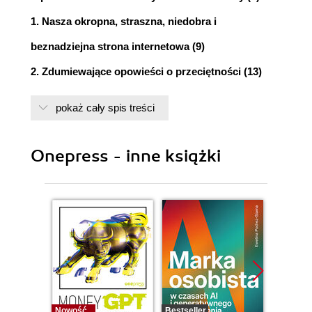
1. Nasza okropna, straszna, niedobra i
beznadziejna strona internetowa (9)
2. Zdumiewające opowieści o przeciętności (13)
3. "Napisałem tę książkę dla Pepsi" (17)
pokaż cały spis treści
4. Social media to ściema (23)
CZĘŚĆ PIERWSZA. SOCIAL MEDIA TO ŚCIEMA
Onepress - inne książki
5. Nic zgoła nowego nie ma pod słońcem... ani w
internecie (29)
6. Szufle i nowa pańszczyzna (37)
7. Tak, to jest klucz! (43)
8. Teraz już wiesz, czyli brakująca część opowieści
(55)
Nowość
Bestseller
Nowość