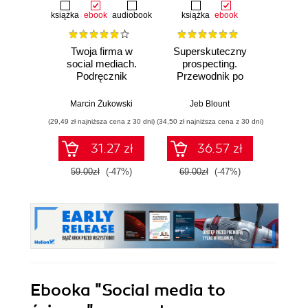
książka
ebook
audiobook
książka
ebook
ksią
Twoja firma w
Superskuteczny
Pok
social mediach.
prospecting.
swoją
Podręcznik
Przewodnik po
Prze
marketingu
rozmowach
budow
internetowego dla
handlowych i
osobis
Marcin Żukowski
Jeb Blount
Dawid 
małych i średnich
zarządzaniu
m
(29,49 zł najniższa cena z 30 dni)
(34,50 zł najniższa cena z 30 dni)
(29,95 zł naj
przedsiębiorstw.
lejkiem
Wydanie IV
sprzedażowym za
31.27 zł
36.57 zł
poszerzone
pomocą social
mediów, telefonu i
59.00zł
(-47%)
69.00zł
(-47%)
59.9
e-mailingu
Ebooka
"Social media to