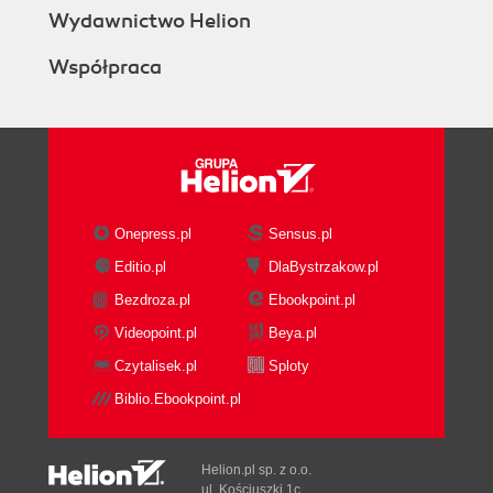
Wydawnictwo Helion
Współpraca
Onepress.pl
Sensus.pl
Editio.pl
DlaBystrzakow.pl
Bezdroza.pl
Ebookpoint.pl
Videopoint.pl
Beya.pl
Czytalisek.pl
Sploty
Biblio.Ebookpoint.pl
Helion.pl sp. z o.o.
ul. Kościuszki 1c