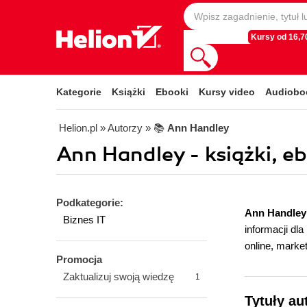
Kursy od 16,70
Kategorie
Książki
Ebooki
Kursy video
Audiobo
Helion.pl
» Autorzy
» 📚
Ann Handley
Ann Handley - książki, e
Podkategorie:
Ann Handley
Biznes IT
informacji dl
online, marke
Promocja
Zaktualizuj swoją wiedzę
1
Tytuły au