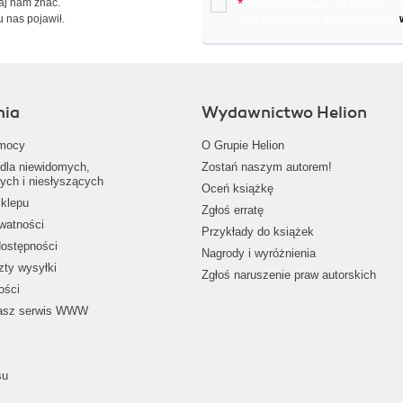
Daj nam znać.
*
Chcę otrzymywać na podany e-ma
u nas pojawił.
oraz nowościach wydawniczych.
nia
Wydawnictwo Helion
mocy
O Grupie Helion
dla niewidomych,
Zostań naszym autorem!
ych i niesłyszących
Oceń książkę
klepu
Zgłoś erratę
ywatności
Przykłady do książek
dostępności
Nagrody i wyróżnienia
zty wysyłki
Zgłoś naruszenie praw autorskich
ości
nasz serwis WWW
su