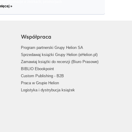
il informacje o zniżkach, promocjach
więcej »
Współpraca
Program partnerski Grupy Helion SA
Sprzedawaj książki Grupy Helion (eHelion.pl)
Zamawiaj książki do recenzji (Biuro Prasowe)
BIBLIO Ebookpoint
Custom Publishing - B2B
Praca w Grupie Helion
Logistyka i dystrybucja książek