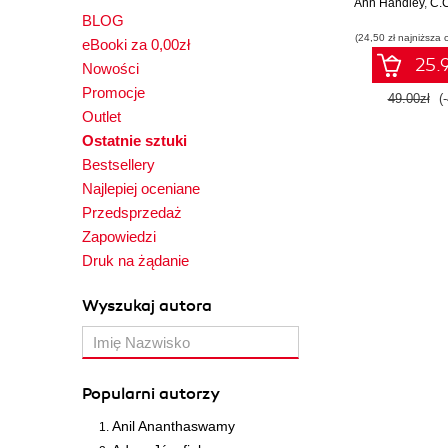
Ann Handley
podkasty, w
,
C.C
BLOG
booki, webinari
(24,50 zł najniższa 
eBooki za 0,00zł
25.9
Nowości
Promocje
49.00zł
(
Outlet
Ostatnie sztuki
Bestsellery
Najlepiej oceniane
Przedsprzedaż
Zapowiedzi
Druk na żądanie
Wyszukaj autora
Popularni autorzy
Anil Ananthaswamy