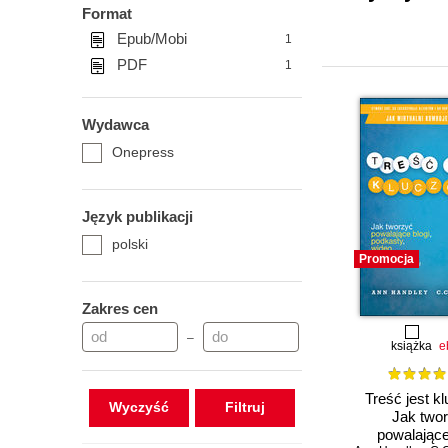
Format
Epub/Mobi
1
PDF
1
Wydawca
Onepress
Język publikacji
polski
Promocja
Zakres cen
–
książka
e
Treść jest k
Wyczyść
Jak two
powalające