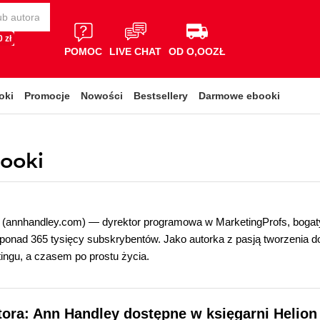
 zł
POMOC
LIVE CHAT
OD O,OOZŁ
oki
Promocje
Nowości
Bestsellery
Darmowe ebooki
booki
(annhandley.com) — dyrektor programowa w MarketingProfs, bogaty
a ponad 365 tysięcy subskrybentów. Jako autorka z pasją tworzenia do
tingu, a czasem po prostu życia.
tora: Ann Handley dostępne w księgarni Helion