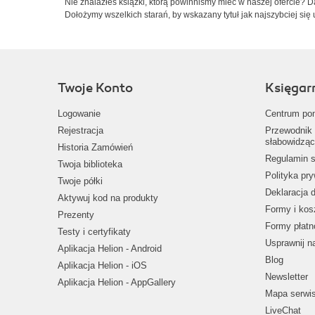
Nie znalazłeś książki, którą powinniśmy mieć w naszej ofercie? 
Dołożymy wszelkich starań, by wskazany tytuł jak najszybciej się 
Twoje Konto
Księgar
Logowanie
Centrum po
Rejestracja
Przewodnik 
słabowidząc
Historia Zamówień
Regulamin s
Twoja biblioteka
Polityka pr
Twoje półki
Deklaracja 
Aktywuj kod na produkty
Formy i kos
Prezenty
Formy płatn
Testy i certyfikaty
Usprawnij 
Aplikacja Helion - Android
Blog
Aplikacja Helion - iOS
Newsletter
Aplikacja Helion - AppGallery
Mapa serwi
LiveChat