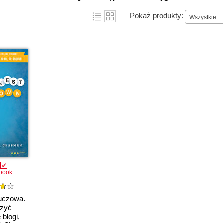
Pokaż produkty:
Wszystkie
book
luczowa.
rzyć
 blogi,