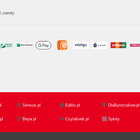
i zwroty
l
Sensus.pl
Editio.pl
DlaBystrzakow.pl
pl
Beya.pl
Czytalisek.pl
Sploty