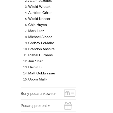
Adam Józefiok
Witold Wrotek
Aurélien Géron
Witold Krieser
Chip Huyen
Mark Lutz
Michael Albada
Chrissy LeMaire
Brandon Abshire
Rishal Hurbans
Jun Shan
Haibin Li
Matt Goldwasser
Upom Malik
Bony podarunkowe »
Podaruj prezent »