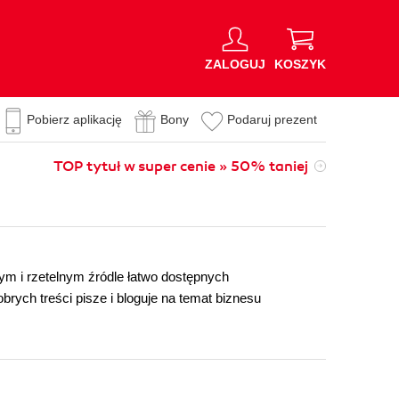
ZALOGUJ
KOSZYK
Pobierz aplikację
Bony
Podaruj prezent
TOP tytuł w super cenie » 50% taniej
m i rzetelnym źródle łatwo dostępnych
brych treści pisze i bloguje na temat biznesu