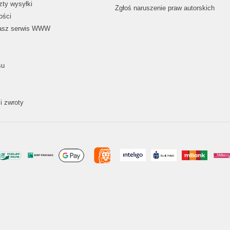
zty wysyłki
Zgłoś naruszenie praw autorskich
ości
nasz serwis WWW
su
i zwroty