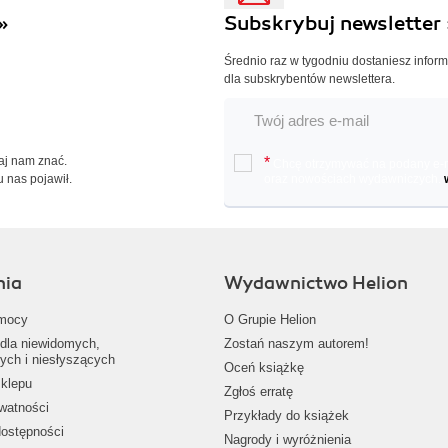
»
Subskrybuj newsletter 
Średnio raz w tygodniu dostaniesz infor
dla subskrybentów newslettera.
Daj nam znać.
*
Chcę otrzymywać na podany e-ma
u nas pojawił.
oraz nowościach wydawniczych.
nia
Wydawnictwo Helion
mocy
O Grupie Helion
dla niewidomych,
Zostań naszym autorem!
ych i niesłyszących
Oceń książkę
klepu
Zgłoś erratę
ywatności
Przykłady do książek
dostępności
Nagrody i wyróżnienia