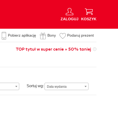
ZALOGUJ
KOSZYK
Pobierz aplikację
Bony
Podaruj prezent
TOP tytuł w super cenie » 50% taniej
Data wydania
Sortuj wg:
Data wydania