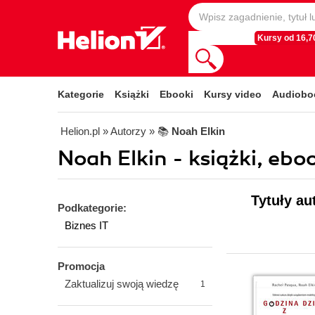
Kursy od 16,70
Kategorie
Książki
Ebooki
Kursy video
Audiobo
Helion.pl
» Autorzy
» 📚
Noah Elkin
Noah Elkin - książki, ebo
Tytuły au
Podkategorie:
Biznes IT
Promocja
Zaktualizuj swoją wiedzę
1