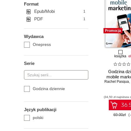
Format
Epub/Mobi
1
PDF
1
Promocja
Wydawca
Onepress
książka
e
Serie
Godzina dzi
mobile mark
Rachel Pasqua
,
Godzina dziennie
(34,50 zł najniższa 
36.5
Język publikacji
69.00zł
(
polski