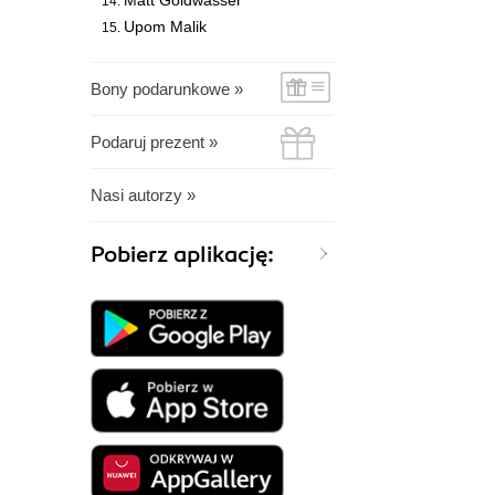
Matt Goldwasser
Upom Malik
Bony podarunkowe »
Podaruj prezent »
Nasi autorzy »
Pobierz aplikację: