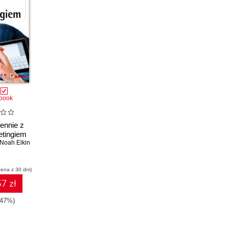
book
ennie z
etingiem
Noah Elkin
cena z 30 dni)
7 zł
-47%)