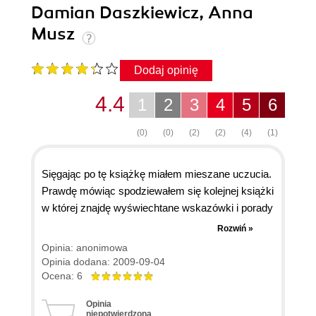
Damian Daszkiewicz, Anna
Musz
Dodaj opinię
4.4
1
2
3
4
5
6
(0)
(0)
(2)
(2)
(4)
(1)
Sięgając po tę książkę miałem mieszane uczucia.
Prawdę mówiąc spodziewałem się kolejnej książki
w której znajdę wyświechtane wskazówki i porady
dla początkujących marketingowców. Jednak po
Rozwiń »
nieprzespanej nocy z ksiażką w ręku zmieniłem
Opinia: anonimowa
swoje zdanie. Rano miałem podkrążone oczy ale
Opinia dodana: 2009-09-04
też głowę pełną gotowych do zastosowania
Ocena: 6
pomysłów. Jestem właścicielem małej firmy i
Opinia
dzięki tej książce mam teraz jasny obraz. Teraz
niepotwierdzona