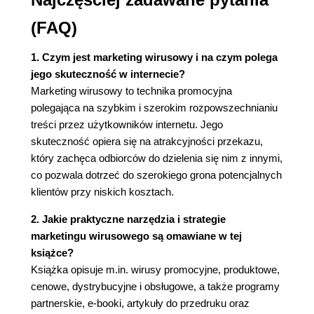
Przykładowe zastosowanie autorespondera (88)
Czym jest inteligentny autoresponder? (89)
(FAQ)
Czy inteligentny autoresponder to maszynka do
wysyłania spamu? (89)
1. Czym jest marketing wirusowy i na czym polega
Jakie są zalety inteligentnych autoresponderów?
jego skuteczność w internecie?
(90)
Marketing wirusowy to technika promocyjna
3 pomysły na wykorzystanie inteligentnych
polegająca na szybkim i szerokim rozpowszechnianiu
autoresponderów (94)
treści przez użytkowników internetu. Jego
skuteczność opiera się na atrakcyjności przekazu,
6. Marketing wirusowy w rękach oszustów (99)
który zachęca odbiorców do dzielenia się nim z innymi,
Łańcuszki szczęścia (99)
co pozwala dotrzeć do szerokiego grona potencjalnych
Piramidy finansowe (110)
klientów przy niskich kosztach.
7. Jak wykorzystać potencjał marketingu
2. Jakie praktyczne narzędzia i strategie
wirusowego? (113)
marketingu wirusowego są omawiane w tej
Kluczowe przekonania - fundamenty Twojego
książce?
sukcesu (113)
Książka opisuje m.in. wirusy promocyjne, produktowe,
Burze mózgów w praktyce i w internecie (115)
cenowe, dystrybucyjne i obsługowe, a także programy
Pozycje percepcyjne - patrz oczami swoich
partnerskie, e-booki, artykuły do przedruku oraz