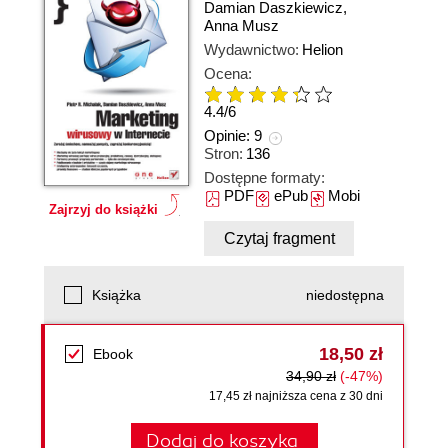
Damian Daszkiewicz
,
Anna Musz
Wydawnictwo:
Helion
Ocena:
4.4
/
6
Opinie:
9
Stron:
136
Dostępne formaty:
PDF
ePub
Mobi
Zajrzyj do książki
Czytaj fragment
Książka
niedostępna
18,50 zł
Ebook
34,90 zł
(-47%)
17,45 zł najniższa cena z 30 dni
Dodaj do koszyka