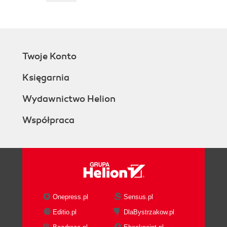
Twoje Konto
Księgarnia
Wydawnictwo Helion
Współpraca
Onepress.pl
Sensus.pl
Editio.pl
DlaBystrzakow.pl