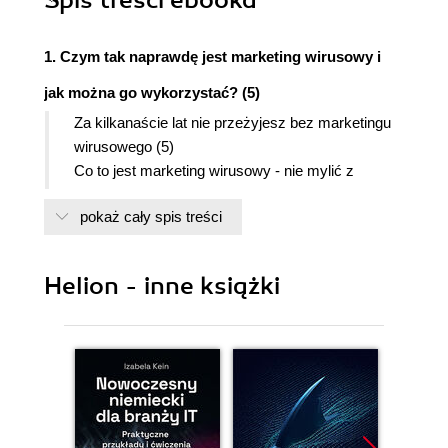
Spis treści
ebooka
1. Czym tak naprawdę jest marketing wirusowy i
jak można go wykorzystać? (5)
Za kilkanaście lat nie przeżyjesz bez marketingu
wirusowego (5)
Co to jest marketing wirusowy - nie mylić z
"magicznymi" metodami promocji! (9)
pokaż cały spis treści
Oko w oko z wirusem marketingowym (11)
Dlaczego właśnie internet? (12)
2. Gdzie i jak stworzyć marketingowego wirusa? 5
Helion - inne książki
obszarów wirusowości (17)
Wirus promocyjny (17)
Wirus produktowy (27)
Wirus cenowy (43)
Wirus dystrybucyjny (44)
Wirus obsługowy (53)