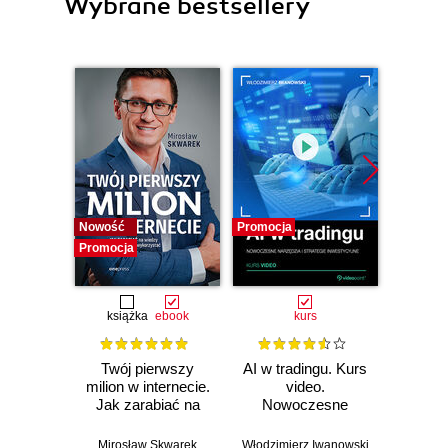
Wybrane bestsellery
Nowość
Promocja
Promocj
Promocja
książka
ebook
kurs
ksią
Twój pierwszy
AI w tradingu. Kurs
Ma
milion w internecie.
video.
inte
Jak zarabiać na
Nowoczesne
G
wiedzy i
narzędzia i
Pozyc
maksymalnie
strategie
Ads 
Mirosław Skwarek
Włodzimierz Iwanowski
Marta Ko