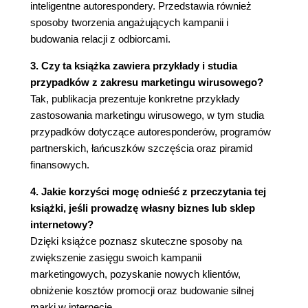
klientów (116)
inteligentne autorespondery. Przedstawia również
Nośniki wirusowości w internecie (118)
sposoby tworzenia angażujących kampanii i
budowania relacji z odbiorcami.
8. Największy sekret marketingu wirusowego -
odsłaniamy karty (121)
3. Czy ta książka zawiera przykłady i studia
przypadków z zakresu marketingu wirusowego?
O autorach (125)
Tak, publikacja prezentuje konkretne przykłady
Skorowidz (127)
zastosowania marketingu wirusowego, w tym studia
przypadków dotyczące autoresponderów, programów
partnerskich, łańcuszków szczęścia oraz piramid
finansowych.
4. Jakie korzyści mogę odnieść z przeczytania tej
książki, jeśli prowadzę własny biznes lub sklep
internetowy?
Dzięki książce poznasz skuteczne sposoby na
zwiększenie zasięgu swoich kampanii
marketingowych, pozyskanie nowych klientów,
obniżenie kosztów promocji oraz budowanie silnej
marki w internecie.