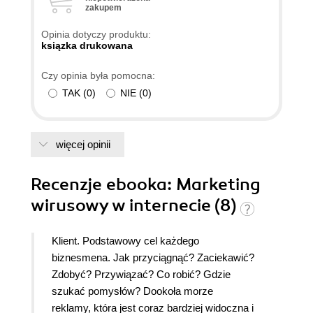
zakupem
już wiem co zrobić aby moje produkty
sprzedawały się SAME!!! Myślę, że ta niewielka
Opinia dotyczy produktu:
ksiażka stanie się w krótkim czasie biblią
ksiązka drukowana
marketingu wirusowego. A najważniejsze, że
Czy opinia była pomocna:
została napisana przez polskich autorów i w pełni
TAK
(
0
)
NIE
(
0
)
odpowiada realiom polskiego rynku. Łukasz,
Właściciel małej firmy rodzinnej
więcej opinii
Recenzje
ebooka
: Marketing
wirusowy w internecie (8)
Klient. Podstawowy cel każdego
biznesmena. Jak przyciągnąć? Zaciekawić?
Zdobyć? Przywiązać? Co robić? Gdzie
szukać pomysłów? Dookoła morze
reklamy, która jest coraz bardziej widoczna i