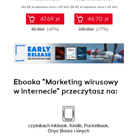
wykorzystać swój
inwestycyjne
Analy
(44,99 zł najniższa cena z 30 dni)
(39,90 zł najniższa cena z 30 dni)
(44,50 zł naj
potencjał
biz
co
47.69 zł
46.70 zł
mar
Wy
89.99zł
(-47%)
199.00zł
(-77%)
89.0
zaktu
roz
Ebooka
"Marketing wirusowy
w internecie"
przeczytasz na:
czytnikach Inkbook, Kindle, Pocketbook,
Onyx Booxs i innych