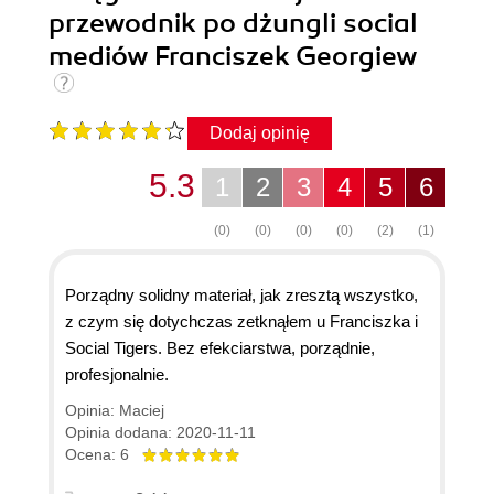
przewodnik po dżungli social
mediów Franciszek Georgiew
Dodaj opinię
5.3
1
2
3
4
5
6
(0)
(0)
(0)
(0)
(2)
(1)
Porządny solidny materiał, jak zresztą wszystko,
z czym się dotychczas zetknąłem u Franciszka i
Social Tigers. Bez efekciarstwa, porządnie,
profesjonalnie.
Opinia: Maciej
Opinia dodana: 2020-11-11
Ocena: 6