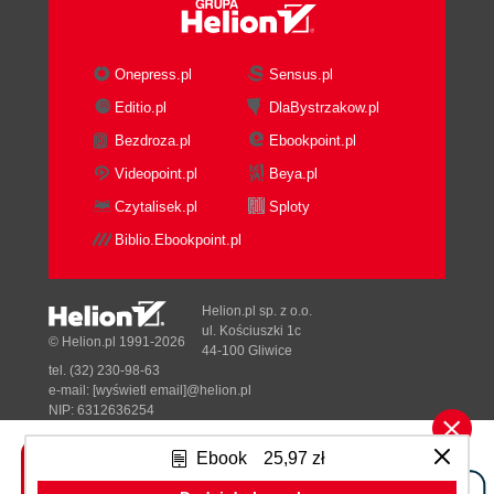
(181)
6.4. Wywołanie akcji - projektowanie CTA (185)
6.5. ABC copywritingu. Jak zwiększyć
Onepress.pl
Sensus.pl
zaangażowanie i obniżyć CPC (190)
Editio.pl
DlaBystrzakow.pl
Rozdział 7. Bonusy (203)
Bezdroza.pl
Ebookpoint.pl
7.1. Business Manager. Jak ogarnąć konta
Videopoint.pl
Beya.pl
reklamowe i płatności klientów (203)
Czytalisek.pl
Sploty
7.2. Rozliczenia i metody płatności (205)
Biblio.Ebookpoint.pl
Helion.pl sp. z o.o.
ul. Kościuszki 1c
© Helion.pl 1991-2026
44-100 Gliwice
tel. (32) 230-98-63
e-mail:
[wyświetl email]@helion.pl
NIP: 6312636254
Regon: 241989027
Ebook
25,97 zł
Designed with ♥ by
Tonik.pl