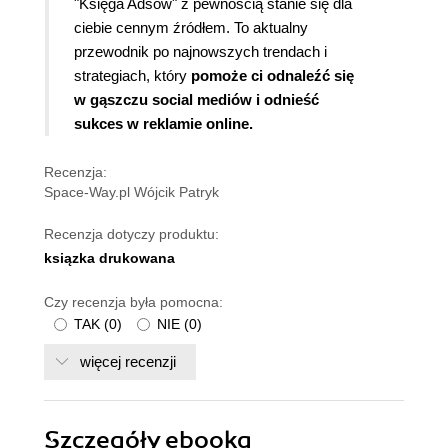
"Księga Adsów" z pewnością stanie się dla
ciebie cennym źródłem. To aktualny
przewodnik po najnowszych trendach i
strategiach, który
pomoże ci odnaleźć się
w gąszczu social mediów i odnieść
sukces w reklamie online.
Recenzja:
Space-Way.pl Wójcik Patryk
Recenzja dotyczy produktu:
ksiązka drukowana
Czy recenzja była pomocna:
TAK
(
0
)
NIE
(
0
)
więcej recenzji
Szczegóły
ebooka