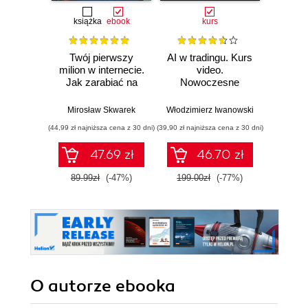
książka
ebook
kurs
ksią
Twój pierwszy
AI w tradingu. Kurs
Ma
milion w internecie.
video.
inte
Jak zarabiać na
Nowoczesne
G
wiedzy i
narzędzia i
Pozyc
maksymalnie
strategie
Ads 
Mirosław Skwarek
Włodzimierz Iwanowski
Marta Ko
wykorzystać swój
inwestycyjne
Analy
(44,99 zł najniższa cena z 30 dni)
(39,90 zł najniższa cena z 30 dni)
(44,50 zł naj
potencjał
biz
co
47.69 zł
46.70 zł
mar
Wy
89.99zł
(-47%)
199.00zł
(-77%)
89.0
zaktu
roz
O autorze
ebooka