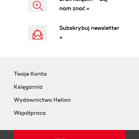
5.3. Targetowanie: niestandardowe grupy
nam znać »
odbiorców + remarketing (143)
5.4. Targetowanie: podobne grupy odbiorców (145)
Subskrybuj newsletter
5.5. Targetowanie: zawężanie i wykluczanie,
połączenia (147)
»
5.6. Potencjalny zasięg i szerokość targetowania
(151)
5.7. Dobór umiejscowienia (159)
5.8. Budżet i harmonogram (164)
5.9. Ręczne ustawianie ofert, przyspieszone
Twoje Konto
wyświetlanie, optymalizacje i opcje dodatkowe
Księgarnia
(168)
Rozdział 6. Reklama (kreacja) (173)
Wydawnictwo Helion
6.1. Psychologia newsfeedu a działanie algorytmu
Współpraca
(173)
6.2. Zatrzymanie uwagi - zasady projektowania
grafiki SM (176)
6.3. Podtrzymanie uwagi - techniki copywriterskie