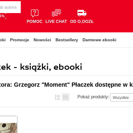
65%
POMOC
LIVE CHAT
OD O,OOZŁ
oki
Promocje
Nowości
Bestsellery
Darmowe ebooki
k - książki, ebooki
tora: Grzegorz "Moment" Płaczek dostępne w k
Pokaż produkty:
Wszystkie