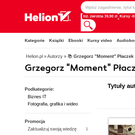
Inż. zwrotna 39,90 zł
Kursy -
Kategorie
Książki
Ebooki
Kursy video
Audiobo
Helion.pl
» Autorzy
» 📚
Grzegorz "Moment" Płaczek
Grzegorz "Moment" Płacze
Tytuły au
Podkategorie:
Biznes IT
Fotografia, grafika i wideo
Promocja
Zaktualizuj swoją wiedzę
1