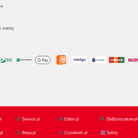
su
i zwroty
l
Sensus.pl
Editio.pl
DlaBystrzakow.pl
pl
Beya.pl
Czytalisek.pl
Sploty