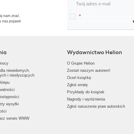
Daj nam znać.
*
Chcę otrzymywać na podany e-ma
u nas pojawił.
oraz nowościach wydawniczych.
nia
Wydawnictwo Helion
mocy
O Grupie Helion
dla niewidomych,
Zostań naszym autorem!
ych i niesłyszących
Oceń książkę
klepu
Zgłoś erratę
ywatności
Przykłady do książek
dostępności
Nagrody i wyróżnienia
zty wysyłki
Zgłoś naruszenie praw autorskich
ości
nasz serwis WWW