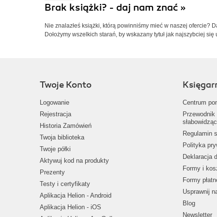
Brak książki? - daj nam znać »
Nie znalazłeś książki, którą powinniśmy mieć w naszej ofercie? 
Dołożymy wszelkich starań, by wskazany tytuł jak najszybciej się 
Twoje Konto
Księgar
Logowanie
Centrum po
Rejestracja
Przewodnik 
słabowidząc
Historia Zamówień
Regulamin s
Twoja biblioteka
Polityka pr
Twoje półki
Deklaracja 
Aktywuj kod na produkty
Formy i kos
Prezenty
Formy płatn
Testy i certyfikaty
Usprawnij 
Aplikacja Helion - Android
Blog
Aplikacja Helion - iOS
Newsletter