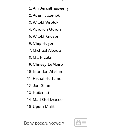
Anil Ananthaswamy
Adam Józefiok
Witold Wrotek
Aurélien Géron
Witold Krieser
Chip Huyen
Michael Albada
Mark Lutz
Chrissy LeMaire
Brandon Abshire
Rishal Hurbans
Jun Shan
Haibin Li
Matt Goldwasser
Upom Malik
Bony podarunkowe »