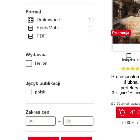
Format
Drukowane
1
Epub/Mobi
1
Promocja
PDF
1
Wydawca
książka
e
Helion
Profesjonalna 
ślubna.
Język publikacji
perfekcy
polski
Grzegorz "Momen
warsztat
dochodowego 
(39,50 zł najniższa 
Wydanie II z
41.8
Zakres cen
–
79.00zł
(