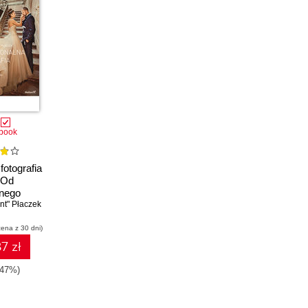
book
fotografia
 Od
jnego
t" Płaczek
u do
biznesu.
cena z 30 dni)
mienione
7 zł
-47%)