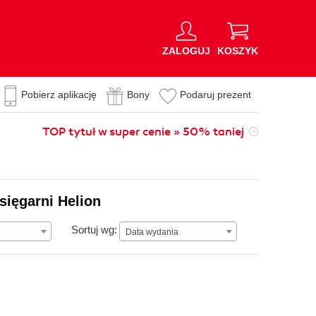
ZALOGUJ
KOSZYK
Pobierz aplikację
Bony
Podaruj prezent
TOP tytuł w super cenie » 50% taniej
sięgarni Helion
Data wydania
Sortuj wg:
Data wydania