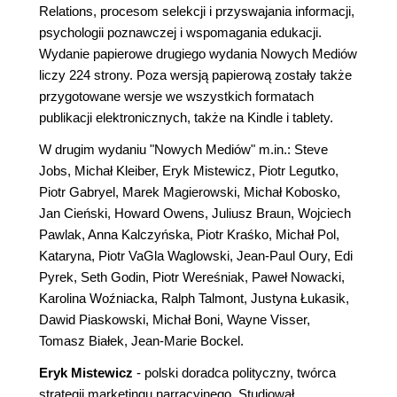
Relations, procesom selekcji i przyswajania informacji,
psychologii poznawczej i wspomagania edukacji.
Wydanie papierowe drugiego wydania Nowych Mediów
liczy 224 strony. Poza wersją papierową zostały także
przygotowane wersje we wszystkich formatach
publikacji elektronicznych, także na Kindle i tablety.
W drugim wydaniu "Nowych Mediów" m.in.: Steve
Jobs, Michał Kleiber, Eryk Mistewicz, Piotr Legutko,
Piotr Gabryel, Marek Magierowski, Michał Kobosko,
Jan Cieński, Howard Owens, Juliusz Braun, Wojciech
Pawlak, Anna Kalczyńska, Piotr Kraśko, Michał Pol,
Kataryna, Piotr VaGla Waglowski, Jean-Paul Oury, Edi
Pyrek, Seth Godin, Piotr Wereśniak, Paweł Nowacki,
Karolina Woźniacka, Ralph Talmont, Justyna Łukasik,
Dawid Piaskowski, Michał Boni, Wayne Visser,
Tomasz Białek, Jean-Marie Bockel.
Eryk Mistewicz
- polski doradca polityczny, twórca
strategii marketingu narracyjnego. Studiował