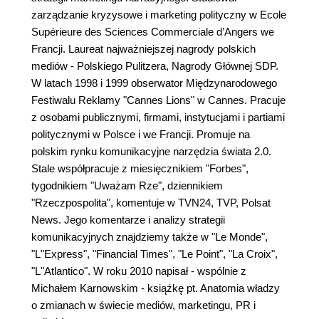
zarządzanie kryzysowe i marketing polityczny w Ecole
Supérieure des Sciences Commerciale d’Angers we
Francji. Laureat najważniejszej nagrody polskich
mediów - Polskiego Pulitzera, Nagrody Głównej SDP.
W latach 1998 i 1999 obserwator Międzynarodowego
Festiwalu Reklamy "Cannes Lions" w Cannes. Pracuje
z osobami publicznymi, firmami, instytucjami i partiami
politycznymi w Polsce i we Francji. Promuje na
polskim rynku komunikacyjne narzędzia świata 2.0.
Stale współpracuje z miesięcznikiem "Forbes",
tygodnikiem "Uważam Rze", dziennikiem
"Rzeczpospolita", komentuje w TVN24, TVP, Polsat
News. Jego komentarze i analizy strategii
komunikacyjnych znajdziemy także w "Le Monde",
"L"Express", "Financial Times", "Le Point", "La Croix",
"L"Atlantico". W roku 2010 napisał - wspólnie z
Michałem Karnowskim - książkę pt. Anatomia władzy
o zmianach w świecie mediów, marketingu, PR i