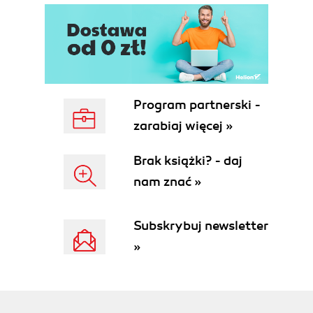
Michał KOBOSKO
Ile warte są informacje prasowe, Jan CIEŃSKI
Gdy gazety chronią się za Paywallem  wejdźcie
na ich miejsce, Howard OWENS
TVP: Dla kogo? Dlaczego?, Juliusz BRAUN
Telewizja jutra  coraz bliżej, Wojciech PAWLAK
Program partnerski -
Gazeta papierowa  marzenie młodych ludzi, Paweł
zarabiaj więcej »
NOWACKI
Twitter? Więcej plusów niż minusów, Anna
KALCZYŃSKA
Brak książki? - daj
28 milionów lajków, Piotr KRAŚKO
nam znać »
Londyn 2012: Socjalympics, Michał
Kontrola polityków, bez dziennikarzy, Piotr VaGla
Subskrybuj newsletter
WAGLOWSKI
Anonimowość  wartość czy przekleństwo sieci?,
»
Jean-Paul OURY
Budowanie społeczności, TEDx i soft power,
Ralph TALMONT
Aby nie chodzić w kółko, Seth GODIN