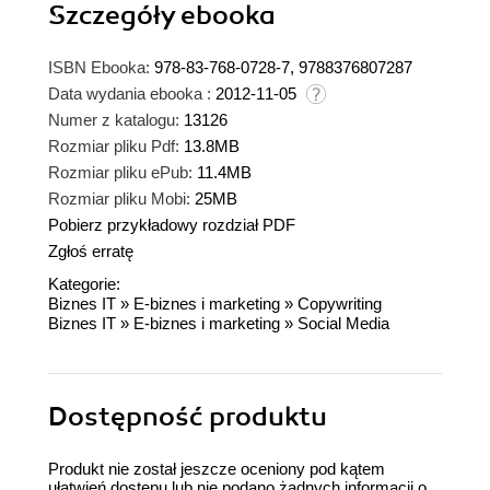
Szczegóły
ebooka
ISBN Ebooka:
978-83-768-0728-7, 9788376807287
Data wydania ebooka :
2012-11-05
Numer z katalogu:
13126
Rozmiar pliku Pdf:
13.8MB
Rozmiar pliku ePub:
11.4MB
Rozmiar pliku Mobi:
25MB
Pobierz przykładowy rozdział PDF
Zgłoś erratę
Kategorie:
Biznes IT
»
E-biznes i marketing
»
Copywriting
Biznes IT
»
E-biznes i marketing
»
Social Media
Dostępność produktu
Produkt nie został jeszcze oceniony pod kątem
ułatwień dostępu lub nie podano żadnych informacji o