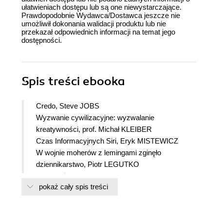
ułatwieniach dostępu lub są one niewystarczające.
Prawdopodobnie Wydawca/Dostawca jeszcze nie
umożliwił dokonania walidacji produktu lub nie
przekazał odpowiednich informacji na temat jego
dostępności.
Spis treści
ebooka
Credo, Steve JOBS
Wyzwanie cywilizacyjne: wyzwalanie
kreatywności, prof. Michał KLEIBER
Czas Informacyjnych Siri, Eryk MISTEWICZ
W wojnie moherów z lemingami zginęło
dziennikarstwo, Piotr LEGUTKO
Media już nie są czwartą władzą, Piotr
pokaż cały spis treści
Obiektywne dziennikarstwo to mit, Marek
MAGIEROWSKI
Tygodniki nie są informacyjnym fast foodem,