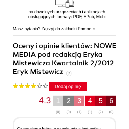
na dowolnych urządzeniach i aplikacjach
obsługujących formaty: PDF, EPub, Mobi
Masz pytania? Zajrzyj do zakładki
Pomoc
»
Oceny i opinie klientów: NOWE
MEDIA pod redakcją Eryka
Mistewicza Kwartalnik 2/2012
Eryk Mistewicz
Dodaj opinię
4.3
1
2
3
4
5
6
(0)
(0)
(1)
(1)
(2)
(0)
Czasopismo które w czasie gdzie jest natłok