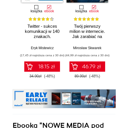
książka
ebook
książka
ebook
Twitter - sukces
Twój pierwszy
AI w tr
komunikacji w 140
milion w internecie.
znakach.
Jak zarabiać na
Now
Tajemnice narracji
wiedzy i
nar
dla firm, instytucji i
maksymalnie
st
Eryk Mistewicz
Mirosław Skwarek
Włodzimi
liderów opinii
wykorzystać swój
inw
(17,45 zł najniższa cena z 30 dni)
(44,99 zł najniższa cena z 30 dni)
(39,90 zł naj
potencjał
18.15 zł
46.79 zł
34.90zł
(-48%)
89.99zł
(-48%)
199.0
Ebooka
"NOWE MEDIA pod