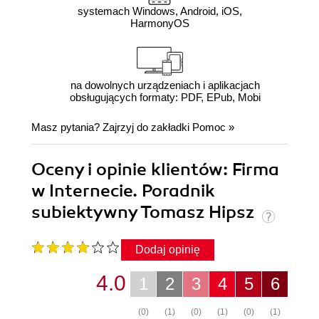
systemach Windows, Android, iOS,
HarmonyOS
na dowolnych urządzeniach i aplikacjach
obsługujących formaty: PDF, EPub, Mobi
Masz pytania? Zajrzyj do zakładki
Pomoc
»
Oceny i opinie klientów: Firma
w Internecie. Poradnik
subiektywny Tomasz Hipsz
Dodaj opinię
4.0
1
2
3
4
5
6
(0)
(1)
(0)
(1)
(0)
(1)