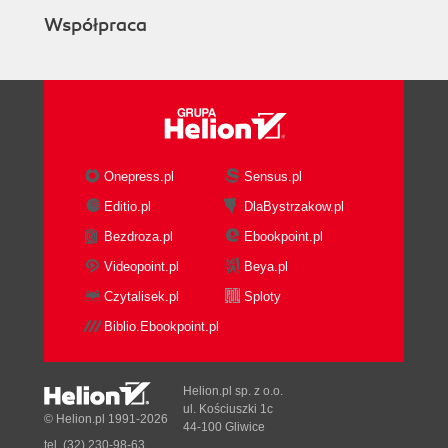
Współpraca
Onepress.pl
Sensus.pl
Editio.pl
DlaBystrzakow.pl
Bezdroza.pl
Ebookpoint.pl
Videopoint.pl
Beya.pl
Czytalisek.pl
Sploty
Biblio.Ebookpoint.pl
Helion.pl sp. z o.o.
ul. Kościuszki 1c
© Helion.pl 1991-2026
44-100 Gliwice
tel. (32) 230-98-63