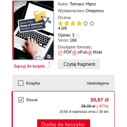
Autor:
Tomasz Hipsz
Wydawnictwo:
Onepress
Ocena:
4.0
/
6
Opinie:
3
Stron:
168
Dostępne formaty:
PDF
ePub
Mobi
Czytaj fragment
Zajrzyj do książki
Książka
niedostępna
20,67 zł
Ebook
39,00 zł
(-47%)
19,50 zł najniższa cena z 30 dni
Dodaj do koszyka