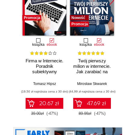
Promocja
Nowość
Promocj
Promocja
książka
ebook
książka
ebook
Firma w Internecie.
Twój pierwszy
AI w tr
Poradnik
milion w internecie.
subiektywny
Jak zarabiać na
Now
wiedzy i
nar
maksymalnie
st
Tomasz Hipsz
Mirosław Skwarek
Włodzimi
wykorzystać swój
inw
(19,50 zł najniższa cena z 30 dni)
(44,99 zł najniższa cena z 30 dni)
(39,90 zł naj
potencjał
20.67 zł
47.69 zł
39.00zł
(-47%)
89.99zł
(-47%)
199.0