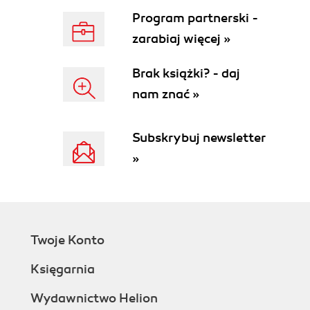
Może sami do mnie przyjdą? - Marketing itp. (95)
Program partnerski -
Przyszli! Ale dlaczego ich tak mało? - Codzienna
zarabiaj więcej »
praca (105)
Poszli. Może wrócą? - Lojalność w Internecie
Brak książki? - daj
(157)
nam znać »
Drink z palemką... - Sukces i co dalej? (162)
Dodatek (167)
Subskrybuj newsletter
»
Twoje Konto
Księgarnia
Wydawnictwo Helion