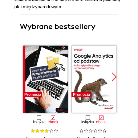
jak i międzynarodowym.
Wybrane bestsellery
Promocja
Promocja
Promocj
książka
ebook
książka
ebook
ksią