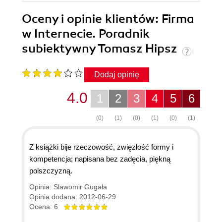
Oceny i opinie klientów: Firma
w Internecie. Poradnik
subiektywny Tomasz Hipsz
Dodaj opinię
4.0
1
2
3
4
5
6
(0)
(1)
(0)
(1)
(0)
(1)
Z książki bije rzeczowość, zwięzłość formy i
kompetencja; napisana bez zadęcia, piękną
polszczyzną.
Opinia: Slawomir Gugała
Opinia dodana: 2012-06-29
Ocena: 6