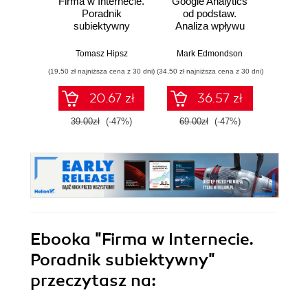
Firma w Internecie.
Google Analytics
Sklep 
Poradnik
od podstaw.
dni.
subiektywny
Analiza wpływu
urucho
biznesowego i
z
wyznaczanie
Tomasz Hipsz
Mark Edmondson
Agniesz
trendów
(19,50 zł najniższa cena z 30 dni)
(34,50 zł najniższa cena z 30 dni)
(29,49 zł naj
20.67 zł
36.57 zł
39.00zł
(-47%)
69.00zł
(-47%)
59.0
Ebooka
"Firma w Internecie.
Poradnik subiektywny"
przeczytasz na: