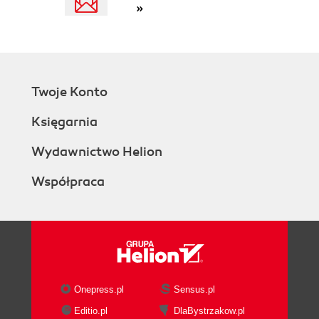
»
Twoje Konto
Księgarnia
Wydawnictwo Helion
Współpraca
Onepress.pl
Sensus.pl
Editio.pl
DlaBystrzakow.pl