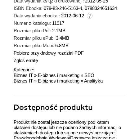
Data wydania książki drukowanej :
2012-05-25
ISBN Ebooka:
978-83-246-5163-4, 9788324651634
Data wydania ebooka :
2012-06-12
Numer z katalogu:
11917
Rozmiar pliku Pdf:
2.1MB
Rozmiar pliku ePub:
3.4MB
Rozmiar pliku Mobi:
6.8MB
Pobierz przykładowy rozdział PDF
Zgłoś erratę
Kategorie:
Biznes IT
»
E-biznes i marketing
»
SEO
Biznes IT
»
E-biznes i marketing
»
Analityka
Dostępność produktu
Produkt nie został jeszcze oceniony pod kątem
ułatwień dostępu lub nie podano żadnych informacji o
ułatwieniach dostępu lub są one niewystarczające.
Prawdopodobnie Wydawca/Dostawca jeszcze nie