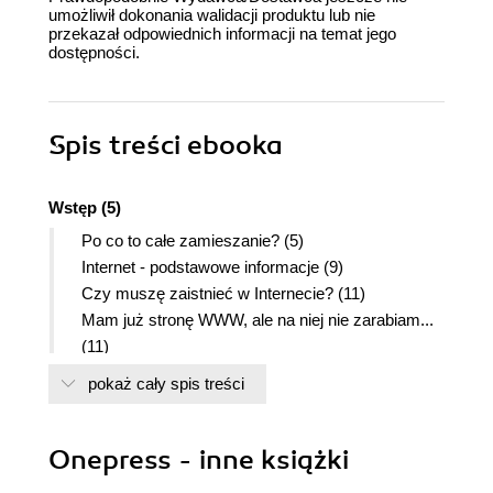
umożliwił dokonania walidacji produktu lub nie
przekazał odpowiednich informacji na temat jego
dostępności.
Spis treści
ebooka
Wstęp (5)
Po co to całe zamieszanie? (5)
Internet - podstawowe informacje (9)
Czy muszę zaistnieć w Internecie? (11)
Mam już stronę WWW, ale na niej nie zarabiam...
(11)
Internet - czy możecie go wykorzystać do
pokaż cały spis treści
własnych celów? (20)
1. Planowanie (25)
Onepress - inne książki
Co możecie zyskać, a co stracić (25)
Jak się do tego zabrać? (29)