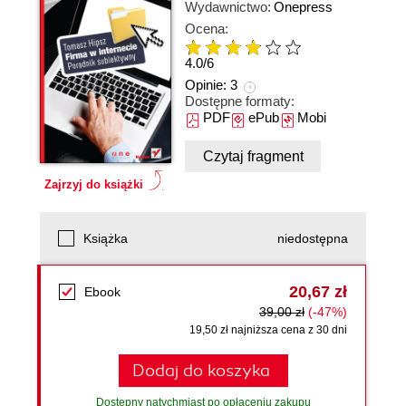
Wydawnictwo:
Onepress
Ocena:
4.0
/
6
Opinie:
3
Dostępne formaty:
PDF
ePub
Mobi
Czytaj fragment
Zajrzyj do książki
Książka
niedostępna
20,67 zł
Ebook
39,00 zł
(-47%)
19,50 zł najniższa cena z 30 dni
Dodaj do koszyka
Dostępny natychmiast po opłaceniu zakupu