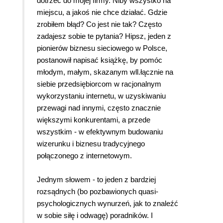
dotrzeć do mojej firmy. Niby wszystko na
miejscu, a jakoś nie chce działać. Gdzie
zrobiłem błąd? Co jest nie tak? Często
zadajesz sobie te pytania? Hipsz, jeden z
pionierów biznesu sieciowego w Polsce,
postanowił napisać książkę, by pomóc
młodym, małym, skazanym wll.łącznie na
siebie przedsiębiorcom w racjonalnym
wykorzystaniu internetu, w uzyskiwaniu
przewagi nad innymi, często znacznie
większymi konkurentami, a przede
wszystkim - w efektywnym budowaniu
wizerunku i biznesu tradycyjnego
połączonego z internetowym.
Jednym słowem - to jeden z bardziej
rozsądnych (bo pozbawionych quasi-
psychologicznych wynurzeń, jak to znaleźć
w sobie siłę i odwagę) poradników. I