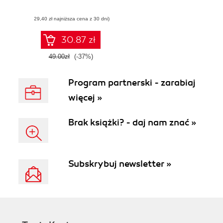
(29,40 zł najniższa cena z 30 dni)
30.87 zł
49.00zł
(-37%)
Program partnerski - zarabiaj
więcej »
Brak książki? - daj nam znać »
Subskrybuj newsletter »