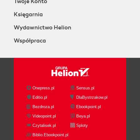
Twoje Konto
Księgarnia
Wydawnictwo Helion
Współpraca
Onepress.pl
Sensus.pl
Editio.pl
DlaBystrzakow.pl
Bezdroza.pl
Ebookpoint.pl
Videopoint.pl
Beya.pl
Czytalisek.pl
Sploty
Biblio.Ebookpoint.pl