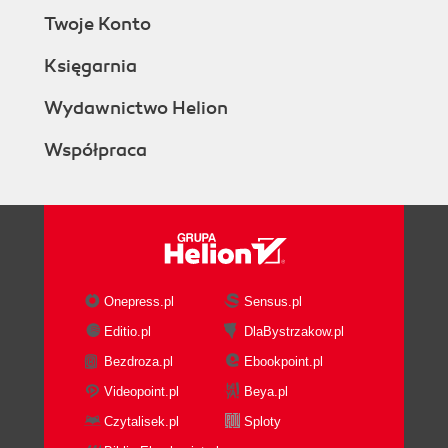
Twoje Konto
Księgarnia
Wydawnictwo Helion
Współpraca
Onepress.pl
Sensus.pl
Editio.pl
DlaBystrzakow.pl
Bezdroza.pl
Ebookpoint.pl
Videopoint.pl
Beya.pl
Czytalisek.pl
Sploty