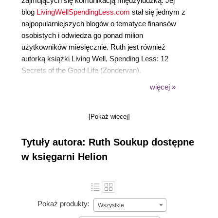
zajmujących się komunikacją międzyludzką. Jej
blog
LivingWellSpendingLess.com
stał się jednym z
najpopularniejszych blogów o tematyce finansów
osobistych i odwiedza go ponad milion
użytkowników miesięcznie. Ruth jest również
autorką książki Living Well, Spending Less: 12
Secrets of the Good Life (Zondervan).
więcej »
[Pokaż więcej]
Tytuły autora: Ruth Soukup dostępne
w księgarni Helion
Pokaż produkty:
Wszystkie