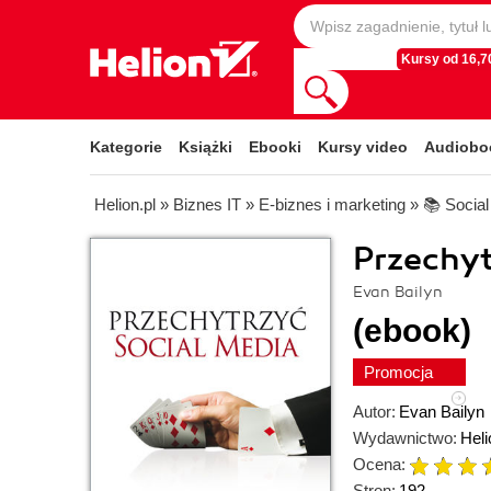
Kursy od 16,70
Kategorie
Książki
Ebooki
Kursy video
Audiobo
Helion.pl
»
Biznes IT
»
E-biznes i marketing
»
📚 Socia
Przechyt
Evan Bailyn
(ebook)
Promocja
Autor:
Evan Bailyn
Wydawnictwo:
Heli
Ocena:
Stron:
192