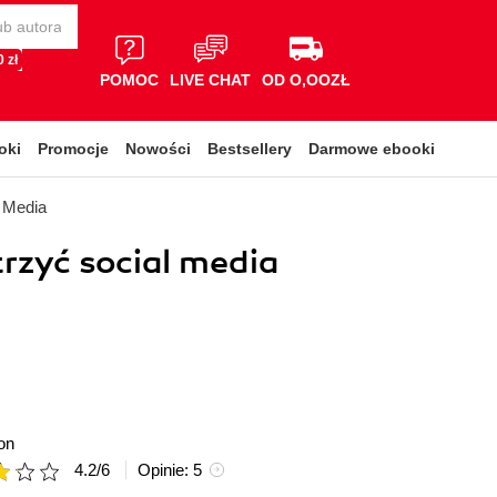
 zł
POMOC
LIVE CHAT
OD O,OOZŁ
oki
Promocje
Nowości
Bestsellery
Darmowe ebooki
l Media
rzyć social media
on
4.2
/
6
Opinie:
5