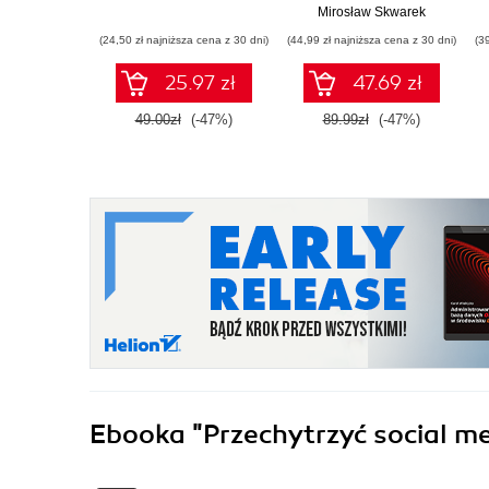
wykorzystać swój
Mirosław Skwarek
potencjał
(24,50 zł najniższa cena z 30 dni)
(44,99 zł najniższa cena z 30 dni)
(3
25.97 zł
47.69 zł
49.00zł
(-47%)
89.99zł
(-47%)
Ebooka
"Przechytrzyć social m