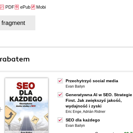
PDF
ePub
Mobi
j fragment
 rabatem
Przechytrzyć social media
Evan Bailyn
Generatywna AI w SEO. Strategie 
First. Jak zwiększyć jakość,
wydajność i zyski
Eric Enge
,
Adrián Ridner
SEO dla każdego
Evan Bailyn