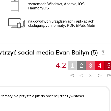
systemach Windows, Android, iOS,
HarmonyOS
na dowolnych urządzeniach i aplikacjach
obsługujących formaty: PDF, EPub, Mobi
ytrzyć social media Evan Bailyn
(5)
4.2
1
2
3
4
5
(0)
(0)
(2)
(0)
(3)
e tematy nie przystają już do obecnej rzeczywistości