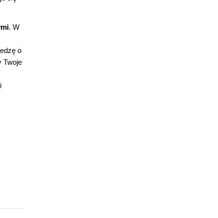
ymi
. W
iedzę o
y Twoje
i