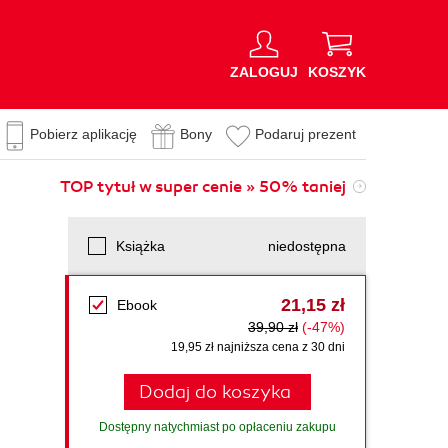
ZALOGUJ
KOSZYK
Pobierz aplikację
Bony
Podaruj prezent
TOP tytuł w super cenie » 50% taniej
Książka
niedostępna
21,15 zł
Ebook
39,90 zł
(-47%)
19,95 zł najniższa cena z 30 dni
Dodaj do koszyka
Dostępny natychmiast po opłaceniu zakupu