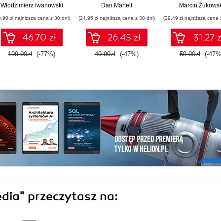
imperium
małych i średn
Włodzimierz Iwanowski
Dan Martell
Marcin Żukowsk
przedsiębiorst
9,90 zł najniższa cena z 30 dni)
(24,95 zł najniższa cena z 30 dni)
(29,49 zł najniższa cena 
Wydanie IV
poszerzone
46.70 zł
26.45 zł
31.27 z
199.00zł
(-77%)
49.90zł
(-47%)
59.00zł
(-47%
edia"
przeczytasz na: