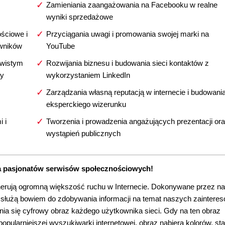
Zamieniania zaangażowania na Facebooku w realne
wyniki sprzedażowe
ściowe i
Przyciągania uwagi i promowania swojej marki na
owników
YouTube
ywistym
Rozwijania biznesu i budowania sieci kontaktów z
ży
wykorzystaniem LinkedIn
Zarządzania własną reputacją w internecie i budowani
eksperckiego wizerunku
 i
Tworzenia i prowadzenia angażujących prezentacji or
wystąpień publicznych
a pasjonatów serwisów społecznościowych!
nerują ogromną większość ruchu w Internecie. Dokonywane przez n
służą bowiem do zdobywania informacji na temat naszych zaintere
ania się cyfrowy obraz każdego użytkownika sieci. Gdy na ten obraz
pularniejszej wyszukiwarki internetowej, obraz nabiera kolorów, sta