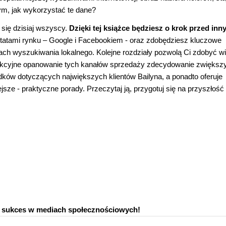
ym, jak wykorzystać te dane?
się dzisiaj wszyscy.
Dzięki tej książce będziesz o krok przed inn
entatami rynku – Google i Facebookiem - oraz zdobędziesz kluczowe
kach wyszukiwania lokalnego. Kolejne rozdziały pozwolą Ci zdobyć w
ekcyjne opanowanie tych kanałów sprzedaży zdecydowanie zwiększ
dków dotyczących największych klientów Bailyna, a ponadto oferuje
ze - praktyczne porady. Przeczytaj ją, przygotuj się na przyszłość 
ć sukces w mediach społecznościowych!