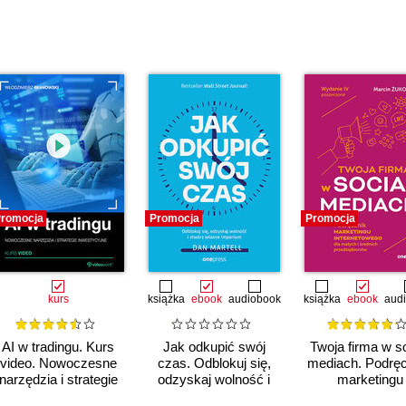
romocja
Promocja
Promocja
kurs
książka
ebook
audiobook
książka
ebook
aud
AI w tradingu. Kurs
Jak odkupić swój
Twoja firma w so
video. Nowoczesne
czas. Odblokuj się,
mediach. Podręc
narzędzia i strategie
odzyskaj wolność i
marketingu
inwestycyjne
stwórz własne
internetowego 