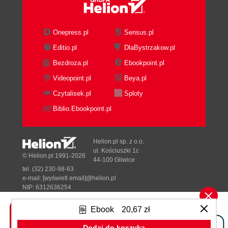
Onepress.pl
Sensus.pl
Editio.pl
DlaBystrzakow.pl
Bezdroza.pl
Ebookpoint.pl
Videopoint.pl
Beya.pl
Czytalisek.pl
Sploty
Biblio.Ebookpoint.pl
Helion.pl sp. z o.o.
ul. Kościuszki 1c
© Helion.pl 1991-2026
44-100 Gliwice
tel. (32) 230-98-63
e-mail:
[wyświetl email]@helion.pl
NIP: 6312636254
Regon: 241989027
Ebook
20,67 zł
Designed with ♥ by
Tonik.pl
Dodaj do koszyka