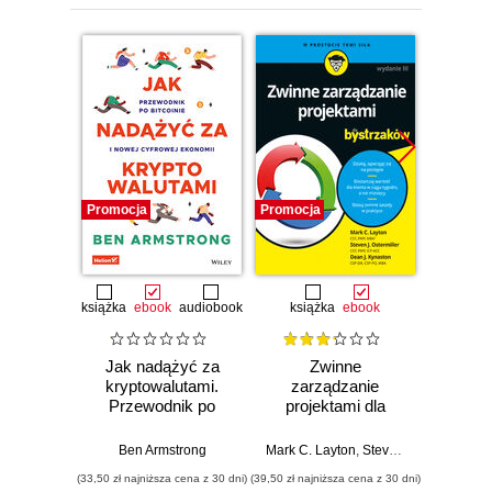
Promocja
Promocja
Promocj
książka
ebook
audiobook
książka
ebook
ksią
Jak nadążyć za
Zwinne
Sc
kryptowalutami.
zarządzanie
bys
Przewodnik po
projektami dla
Wyd
Bitcoinie i nowej
bystrzaków.
cyfrowej ekonomii
Wydanie III
Ben Armstrong
Mark C. Layton
,
Steven J. Ostermiller
Mark C. 
,
(33,50 zł najniższa cena z 30 dni)
(39,50 zł najniższa cena z 30 dni)
(34,50 zł naj