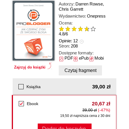
Autorzy:
Darren Rowse
,
Chris Garrett
Wydawnictwo:
Onepress
Ocena:
4.8
/
6
Opinie:
12
Stron:
208
Dostępne formaty:
PDF
ePub
Mobi
Zajrzyj do książki
Czytaj fragment
39,00 zł
Książka
20,67 zł
Ebook
39,00 zł
(-47%)
19,50 zł najniższa cena z 30 dni
Dodaj do koszyka