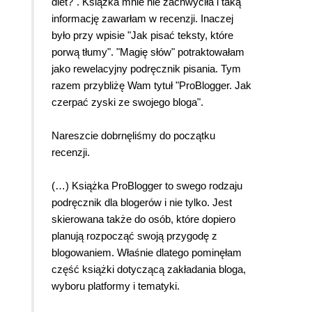
diet?". Książka mnie nie zachwyciła i taką
informację zawarłam w recenzji. Inaczej
było przy wpisie "Jak pisać teksty, które
porwą tłumy". "Magię słów" potraktowałam
jako rewelacyjny podręcznik pisania. Tym
razem przybliżę Wam tytuł "ProBlogger. Jak
czerpać zyski ze swojego bloga".
Nareszcie dobrnęliśmy do początku
recenzji.
(…) Książka ProBlogger to swego rodzaju
podręcznik dla blogerów i nie tylko. Jest
skierowana także do osób, które dopiero
planują rozpocząć swoją przygodę z
blogowaniem. Właśnie dlatego pominęłam
część książki dotyczącą zakładania bloga,
wyboru platformy i tematyki.