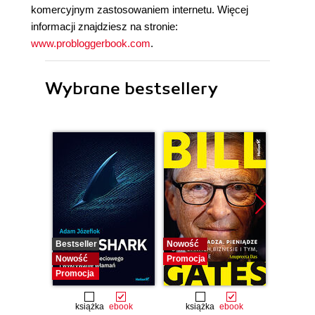
komercyjnym zastosowaniem internetu. Więcej
informacji znajdziesz na stronie:
www.probloggerbook.com
.
Wybrane bestsellery
Bestseller
Nowość
Nowość
Nowość
Promocja
Promocj
Promocja
książka
ebook
książka
ebook
ksią