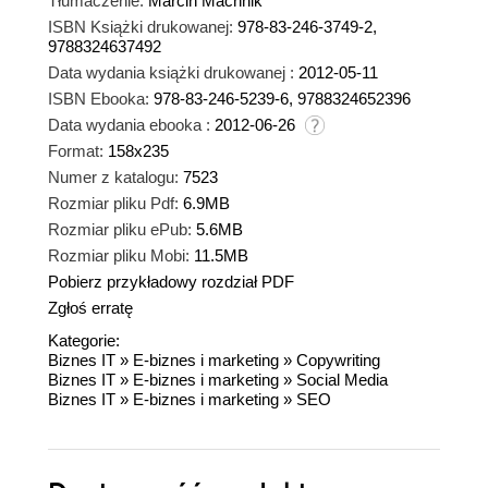
Tłumaczenie:
Marcin Machnik
ISBN Książki drukowanej:
978-83-246-3749-2,
9788324637492
Data wydania książki drukowanej :
2012-05-11
ISBN Ebooka:
978-83-246-5239-6, 9788324652396
Data wydania ebooka :
2012-06-26
Format:
158x235
Numer z katalogu:
7523
Rozmiar pliku Pdf:
6.9MB
Rozmiar pliku ePub:
5.6MB
Rozmiar pliku Mobi:
11.5MB
Pobierz przykładowy rozdział PDF
Zgłoś erratę
Kategorie:
Biznes IT
»
E-biznes i marketing
»
Copywriting
Biznes IT
»
E-biznes i marketing
»
Social Media
Biznes IT
»
E-biznes i marketing
»
SEO