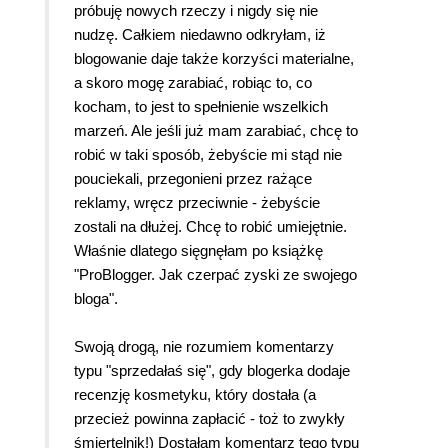
próbuję nowych rzeczy i nigdy się nie
nudzę. Całkiem niedawno odkryłam, iż
blogowanie daje także korzyści materialne,
a skoro mogę zarabiać, robiąc to, co
kocham, to jest to spełnienie wszelkich
marzeń. Ale jeśli już mam zarabiać, chcę to
robić w taki sposób, żebyście mi stąd nie
pouciekali, przegonieni przez rażące
reklamy, wręcz przeciwnie - żebyście
zostali na dłużej. Chcę to robić umiejętnie.
Właśnie dlatego sięgnęłam po książkę
"ProBlogger. Jak czerpać zyski ze swojego
bloga".
Swoją drogą, nie rozumiem komentarzy
typu "sprzedałaś się", gdy blogerka dodaje
recenzję kosmetyku, który dostała (a
przecież powinna zapłacić - toż to zwykły
śmiertelnik!) Dostałam komentarz tego typu