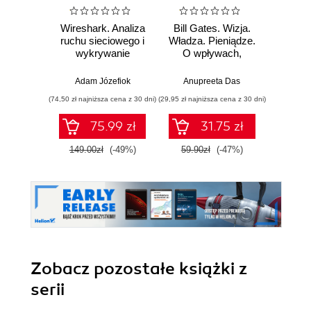
Wireshark. Analiza
Bill Gates. Wizja.
Zar
ruchu sieciowego i
Władza. Pieniądze.
powier
wykrywanie
O wpływach,
włamań
biznesie i tym, co
cyberb
niejawne
Strateg
Adam Józefiok
Anupreeta Das
Ron Edd
ochro
(74,50 zł najniższa cena z 30 dni)
(29,95 zł najniższa cena z 30 dni)
(49,50 zł naj
cy
75.99 zł
31.75 zł
149.00zł
(-49%)
59.90zł
(-47%)
99.0
Zobacz pozostałe książki z
serii