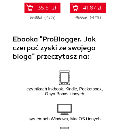
35.51 zł
41.87 zł
67.00zł
(-47%)
79.00zł
(-47%)
69.0
Ebooka
"ProBlogger. Jak
czerpać zyski ze swojego
bloga"
przeczytasz na:
czytnikach Inkbook, Kindle, Pocketbook,
Onyx Booxs i innych
systemach Windows, MacOS i innych