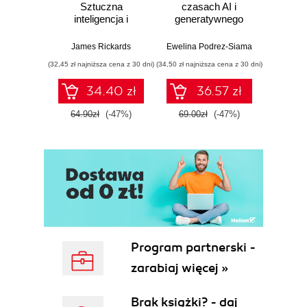
Sztuczna
czasach AI i
milion 
inteligencja i
generatywnego
Jak z
zagrożenie dla
wyszukiwania
w
globalnej ekonomii
mak
James Rickards
Ewelina Podrez-Siama
Miros
wykorz
(32,45 zł najniższa cena z 30 dni)
(34,50 zł najniższa cena z 30 dni)
(44,99 zł naj
po
34.40 zł
36.57 zł
64.90zł
(-47%)
69.00zł
(-47%)
89.9
Program partnerski -
zarabiaj więcej »
Brak książki? - daj