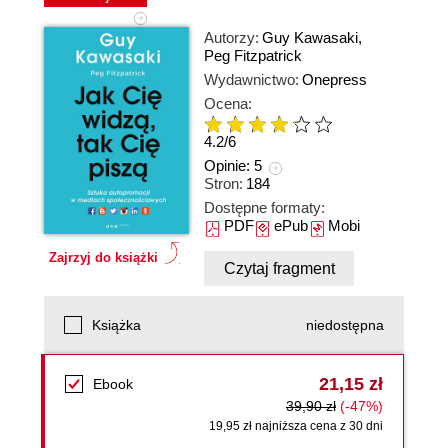
Autorzy:
Guy Kawasaki
,
Peg Fitzpatrick
Wydawnictwo:
Onepress
Ocena:
4.2
/
6
Opinie:
5
Stron:
184
Dostępne formaty:
PDF
ePub
Mobi
Zajrzyj do książki
Czytaj fragment
Książka
niedostępna
21,15 zł
Ebook
39,90 zł
(-47%)
19,95 zł najniższa cena z 30 dni