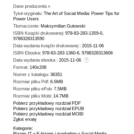
Dane producenta
»
Tytuł oryginału:
The Art of Social Media: Power Tips for
Power Users
Tłumaczenie:
Maksymilian Gutowski
ISBN Książki drukowanej:
978-83-283-1359-0,
9788328313590
Data wydania książki drukowanej :
2015-11-06
ISBN Ebooka:
978-83-283-1360-6, 9788328313606
Data wydania ebooka :
2015-11-06
Format:
140x208
Numer z katalogu:
36351
Rozmiar pliku Pdf:
6.5MB
Rozmiar pliku ePub:
7.5MB
Rozmiar pliku Mobi:
14.7MB
Pobierz przykładowy rozdział PDF
Pobierz przykładowy rozdział EPUB
Pobierz przykładowy rozdział MOBI
Zgłoś erratę
Kategorie:
Biznes IT
»
E-biznes i marketing
»
Social Media