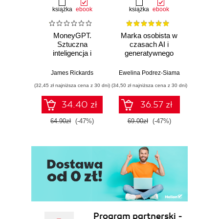
11. Jak optymalizować z myślą o konkretnych
książka
ebook
książka
ebook
ksią
platformach (135)
MoneyGPT.
Marka osobista w
Twój
Sztuczna
czasach AI i
milion 
12. Jak złożyć wszystko w całość (169)
inteligencja i
generatywnego
Jak z
zagrożenie dla
wyszukiwania
w
Podsumowanie (173)
globalnej ekonomii
mak
James Rickards
Ewelina Podrez-Siama
Miros
wykorz
Spis aplikacji i serwisów internetowych (175)
(32,45 zł najniższa cena z 30 dni)
(34,50 zł najniższa cena z 30 dni)
(44,99 zł naj
po
34.40 zł
36.57 zł
64.90zł
(-47%)
69.00zł
(-47%)
89.9
Program partnerski -