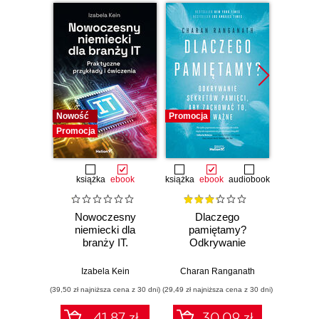
Nowość
Promocja
Promocj
Promocja
książka
ebook
książka
ebook
audiobook
ksią
Nowoczesny
Dlaczego
Ma
niemiecki dla
pamiętamy?
inte
branży IT.
Odkrywanie
G
Praktyczne
sekretów pamięci,
Pozyc
przykłady i
aby zachować to,
Ads 
Izabela Kein
Charan Ranganath
Marta Ko
ćwiczenia
co ważne
Analy
(39,50 zł najniższa cena z 30 dni)
(29,49 zł najniższa cena z 30 dni)
(44,50 zł naj
biz
co
41.87 zł
30.09 zł