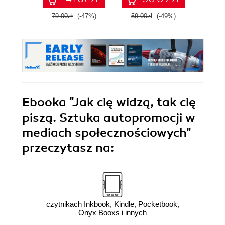
mar
Wy
79.00zł
(-47%)
59.00zł
(-49%)
89.0
zaktu
roz
Ebooka
"Jak cię widzą, tak cię
piszą. Sztuka autopromocji w
mediach społecznościowych"
przeczytasz na:
czytnikach Inkbook, Kindle, Pocketbook,
Onyx Booxs i innych