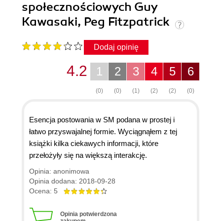
społecznościowych Guy
Kawasaki, Peg Fitzpatrick
Dodaj opinię
4.2
1
2
3
4
5
6
(0)
(0)
(1)
(2)
(2)
(0)
Esencja postowania w SM podana w prostej i
łatwo przyswajalnej formie. Wyciągnąłem z tej
książki kilka ciekawych informacji, które
przełożyły się na większą interakcję.
Opinia: anonimowa
Opinia dodana: 2018-09-28
Ocena: 5
Opinia potwierdzona