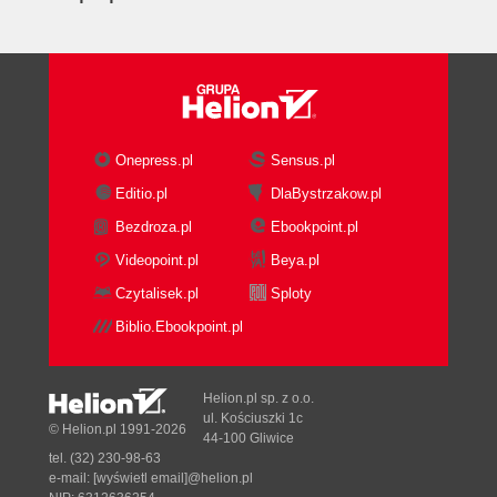
Onepress.pl
Sensus.pl
Editio.pl
DlaBystrzakow.pl
Bezdroza.pl
Ebookpoint.pl
Videopoint.pl
Beya.pl
Czytalisek.pl
Sploty
Biblio.Ebookpoint.pl
Helion.pl sp. z o.o.
ul. Kościuszki 1c
© Helion.pl 1991-2026
44-100 Gliwice
tel. (32) 230-98-63
e-mail:
[wyświetl email]@helion.pl