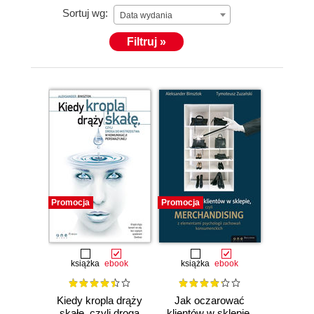
Sortuj wg:
Data wydania
Filtruj »
Promocja
Promocja
książka
ebook
książka
ebook
Kiedy kropla drąży
Jak oczarować
skałę, czyli droga
klientów w sklepie,