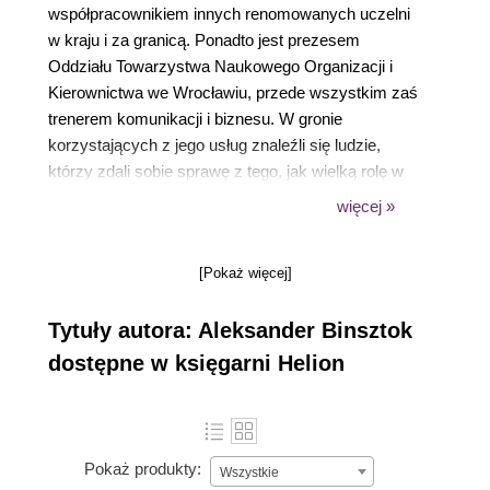
współpracownikiem innych renomowanych uczelni
w kraju i za granicą. Ponadto jest prezesem
Oddziału Towarzystwa Naukowego Organizacji i
Kierownictwa we Wrocławiu, przede wszystkim zaś
trenerem komunikacji i biznesu. W gronie
korzystających z jego usług znaleźli się ludzie,
którzy zdali sobie sprawę z tego, jak wielką rolę w
biznesie odgrywa niewidoczne, skuteczne
więcej »
oddziaływanie na ludzkie emocje, myśli i
zachowania. Szkoli m.in. prawników, polityków,
[Pokaż więcej]
agentów ubezpieczeniowych, sprzedawców
luksusowych dóbr oraz menedżerów
Tytuły autora: Aleksander Binsztok
międzynarodowych korporacji. Jest twórcą Modelu
Permanentnego Rozwoju Społecznego (Permanent
dostępne w księgarni Helion
Social Development Model — PSDM). Przeczytaj
więcej na www.binsztok.pl.
Pokaż produkty:
Wszystkie