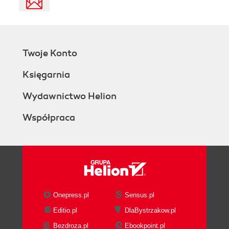
Twoje Konto
Księgarnia
Wydawnictwo Helion
Współpraca
Onepress.pl
Sensus.pl
Editio.pl
DlaBystrzakow.pl
Bezdroza.pl
Ebookpoint.pl