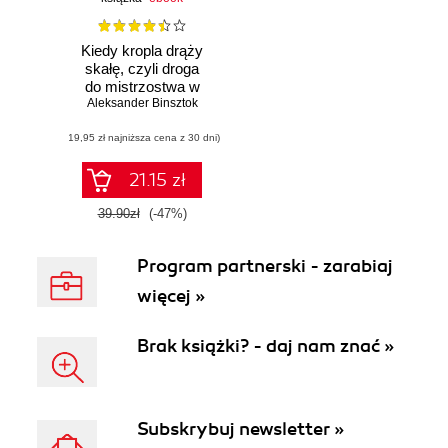
Kiedy kropla drąży
skałę, czyli droga
do mistrzostwa w
Aleksander Binsztok
komunikacji
perswazyjnej.
(19,95 zł najniższa cena z 30 dni)
Wydanie II
rozszerzone
21.15 zł
39.90zł
(-47%)
Program partnerski - zarabiaj
więcej »
Brak książki? - daj nam znać »
Subskrybuj newsletter »