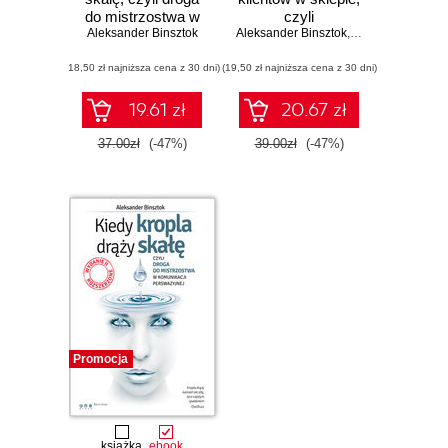
do mistrzostwa w
czyli
Aleksander Binsztok
komunikacji
Aleksander Binsztok
merchandising z
,
Tymoteusz Zuzań
perswazyjnej
elementami
(18,50 zł najniższa cena z 30 dni)
(19,50 zł najniższa cena z 30 dni)
psychologii
zachowań
konsumenckich
19.61 zł
20.67 zł
37.00zł
(-47%)
39.00zł
(-47%)
Promocja
książka
ebook