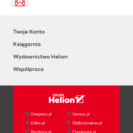
Twoje Konto
Księgarnia
Wydawnictwo Helion
Współpraca
Onepress.pl
Sensus.pl
Editio.pl
DlaBystrzakow.pl
Bezdroza.pl
Ebookpoint.pl