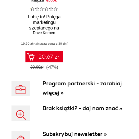
książka
ebook
Lubię to! Potęga
marketingu
szeptanego na
Facebooku
Dave Kerpen
(19,50 zł najniższa cena z 30 dni)
20.67 zł
39.00zł
(-47%)
Program partnerski - zarabiaj
więcej »
Brak książki? - daj nam znać »
Subskrybuj newsletter »