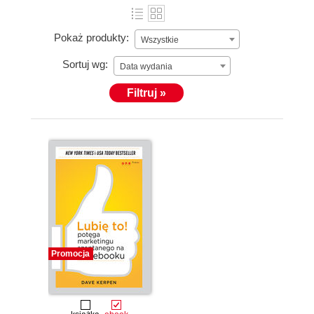
Pokaż produkty:
Wszystkie
Sortuj wg:
Data wydania
Filtruj »
Promocja